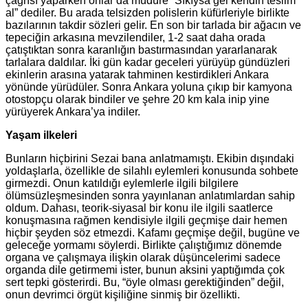
çağrısı yaparken onlar da müdüre “Sıkıysa gel kendin teslim
al” dediler. Bu arada telsizden polislerin küfürleriyle birlikte
bazılarının takdir sözleri gelir. En son bir tarlada bir ağacın ve
tepeciğin arkasına mevzilendiler, 1-2 saat daha orada
çatıştıktan sonra karanlığın bastırmasından yararlanarak
tarlalara daldılar. İki gün kadar geceleri yürüyüp gündüzleri
ekinlerin arasına yatarak tahminen kestirdikleri Ankara
yönünde yürüdüler. Sonra Ankara yoluna çıkıp bir kamyona
otostopçu olarak bindiler ve şehre 20 km kala inip yine
yürüyerek Ankara’ya indiler.
Yaşam ilkeleri
Bunların hiçbirini Sezai bana anlatmamıştı. Ekibin dışındaki
yoldaşlarla, özellikle de silahlı eylemleri konusunda sohbete
girmezdi. Onun katıldığı eylemlerle ilgili bilgilere
ölümsüzleşmesinden sonra yayınlanan anlatımlardan sahip
oldum. Dahası, teorik-siyasal bir konu ile ilgili saatlerce
konuşmasına rağmen kendisiyle ilgili geçmişe dair hemen
hiçbir şeyden söz etmezdi. Kafamı geçmişe değil, bugüne ve
geleceğe yormamı söylerdi. Birlikte çalıştığımız dönemde
organa ve çalışmaya ilişkin olarak düşüncelerimi sadece
organda dile getirmemi ister, bunun aksini yaptığımda çok
sert tepki gösterirdi. Bu, “öyle olması gerektiğinden” değil,
onun devrimci örgüt kişiliğine sinmiş bir özellikti.