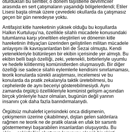
oturdukları bu semtler, o dönem faşistlerle devrimciler
arasında en sert çatışmaların yaşandığı bölgelerdendi; Etiler
Lisesi başta olmak üzere çevredeki okullarda da çatışmasız
geçen bir gün neredeyse yoktu.
Antifaşist kitle hareketinin yüksek olduğu bu koşullarda
Halkın Kurtuluşu’na, özellikle silahlı mücadele konusundaki
tutumlarına karşı yöneltilen eleştirileri ve dönemin kitle
hareketinin ihtiyaçları üzerinden geliştirilen militan mücadele
anlayışını ilk kavrayanlardan biri de Sezai olmuştu. Kendi
yetenekleriyle bütünleşen bir ekibin içerisinde yer almıştı. Bu
ekibin belli başlı özelliği, zeki, yetenekli, birbirleriyle uyumlu
ve hedefe kilitlenmiş komünistlerden oluşmasıydı. Bir diğer
özelliği ise sadece silahlı eylemlerle kendisini sınırlamaması,
teorik konularda sürekli araştırması, incelemesi ve bu
konularda da pratik zekalarıyla taktik üretebilmesi, bu
cephelerde de aynı beceriyi gösterebilmesiydi. Aynı
zamanda örgütçü özellikleriyle komünist gelişim açısından
birçok yönleriyle hazır olmaları, bugünün değil yarının
insanını çok daha fazla barındırmalarıydı.
Örgütsüz muhalefet içerisindeki onca didişmenin,
çekişmenin üzerine çıkabilmeyi, dıştan gelen saldırılara
rağmen ne teorik ne de pratik olarak en ufak bir sarsıntı
göstermemeyi başarabilen insanlardan oluşuyordu. Bu