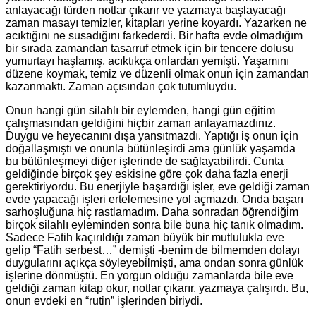
anlayacağı türden notlar çıkarır ve yazmaya başlayacağı
zaman masayı temizler, kitapları yerine koyardı. Yazarken ne
acıktığını ne susadığını farkederdi. Bir hafta evde olmadığım
bir sırada zamandan tasarruf etmek için bir tencere dolusu
yumurtayı haşlamış, acıktıkça onlardan yemişti. Yaşamını
düzene koymak, temiz ve düzenli olmak onun için zamandan
kazanmaktı. Zaman açısından çok tutumluydu.
Onun hangi gün silahlı bir eylemden, hangi gün eğitim
çalışmasından geldiğini hiçbir zaman anlayamazdınız.
Duygu ve heyecanını dışa yansıtmazdı. Yaptığı iş onun için
doğallaşmıştı ve onunla bütünleşirdi ama günlük yaşamda
bu bütünleşmeyi diğer işlerinde de sağlayabilirdi. Cunta
geldiğinde birçok şey eskisine göre çok daha fazla enerji
gerektiriyordu. Bu enerjiyle başardığı işler, eve geldiği zaman
evde yapacağı işleri ertelemesine yol açmazdı. Onda başarı
sarhoşluğuna hiç rastlamadım. Daha sonradan öğrendiğim
birçok silahlı eyleminden sonra bile buna hiç tanık olmadım.
Sadece Fatih kaçırıldığı zaman büyük bir mutlulukla eve
gelip “Fatih serbest…” demişti -benim de bilmemden dolayı
duygularını açıkça söyleyebilmişti, ama ondan sonra günlük
işlerine dönmüştü. En yorgun olduğu zamanlarda bile eve
geldiği zaman kitap okur, notlar çıkarır, yazmaya çalışırdı. Bu,
onun evdeki en “rutin” işlerinden biriydi.