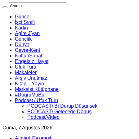
Güncel
İşçi Sınıfı
Kadın
Agîre Jîyan
Gençlik
Dünya
Çevre-Kent
Kültür/Sanat
Engelsiz Hayat
Ufuk Turu
Makaleler
Arşiv Unutmaz
Kitap – Yayın
Marksist Kütüphane
#DoğruMuBu
Podcast / Ufuk Turu
PODCAST/ Bi Durup Düşünsek
PODCAST/ Geleceğe Dönüş
Podcast/Video
Cuma, 7 Ağustos 2026
Alinteri Gazetesi