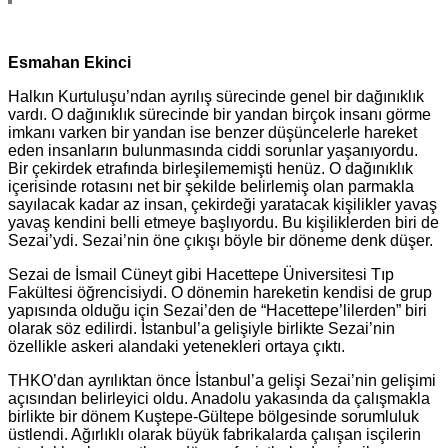
Esmahan Ekinci
Halkın Kurtuluşu’ndan ayrılış sürecinde genel bir dağınıklık
vardı. O dağınıklık sürecinde bir yandan birçok insanı görme
imkanı varken bir yandan ise benzer düşüncelerle hareket
eden insanların bulunmasında ciddi sorunlar yaşanıyordu.
Bir çekirdek etrafında birleşilememişti henüz. O dağınıklık
içerisinde rotasını net bir şekilde belirlemiş olan parmakla
sayılacak kadar az insan, çekirdeği yaratacak kişilikler yavaş
yavaş kendini belli etmeye başlıyordu. Bu kişiliklerden biri de
Sezai’ydi. Sezai’nin öne çıkışı böyle bir döneme denk düşer.
Sezai de İsmail Cüneyt gibi Hacettepe Üniversitesi Tıp
Fakültesi öğrencisiydi. O dönemin hareketin kendisi de grup
yapısında olduğu için Sezai’den de “Hacettepe’lilerden” biri
olarak söz edilirdi. İstanbul’a gelişiyle birlikte Sezai’nin
özellikle askeri alandaki yetenekleri ortaya çıktı.
THKO’dan ayrılıktan önce İstanbul’a gelişi Sezai’nin gelişimi
açısından belirleyici oldu. Anadolu yakasında da çalışmakla
birlikte bir dönem Kuştepe-Gültepe bölgesinde sorumluluk
üstlendi. Ağırlıklı olarak büyük fabrikalarda çalışan isçilerin