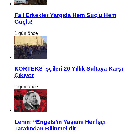
Fail Erkekler Yargıda Hem Suçlu Hem
Güçlü!
1 gün önce
KORTEKS İşçileri 20 Yıllık Sultaya Karşı
Çıkıyor
1 gün önce
Lenin: “Engels’in Yaşamı Her İşçi
Tarafından Bilinmelidir”