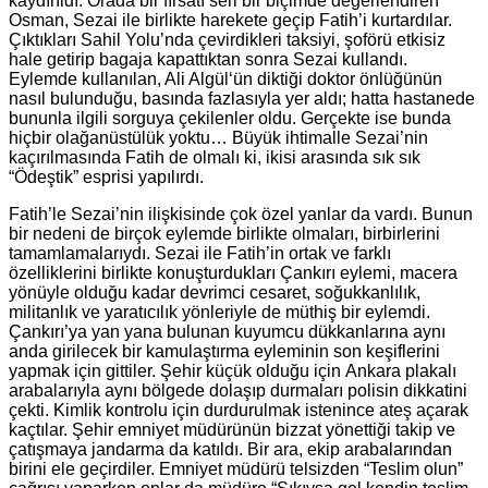
kaydırıldı. Orada bir fırsatı seri bir biçimde değerlendiren
Osman, Sezai ile birlikte harekete geçip Fatih’i kurtardılar.
Çıktıkları Sahil Yolu’nda çevirdikleri taksiyi, şoförü etkisiz
hale getirip bagaja kapattıktan sonra Sezai kullandı.
Eylemde kullanılan, Ali Algül‘ün diktiği doktor önlüğünün
nasıl bulunduğu, basında fazlasıyla yer aldı; hatta hastanede
bununla ilgili sorguya çekilenler oldu. Gerçekte ise bunda
hiçbir olağanüstülük yoktu… Büyük ihtimalle Sezai’nin
kaçırılmasında Fatih de olmalı ki, ikisi arasında sık sık
“Ödeştik” esprisi yapılırdı.
Fatih’le Sezai’nin ilişkisinde çok özel yanlar da vardı. Bunun
bir nedeni de birçok eylemde birlikte olmaları, birbirlerini
tamamlamalarıydı. Sezai ile Fatih’in ortak ve farklı
özelliklerini birlikte konuşturdukları Çankırı eylemi, macera
yönüyle olduğu kadar devrimci cesaret, soğukkanlılık,
militanlık ve yaratıcılık yönleriyle de müthiş bir eylemdi.
Çankırı’ya yan yana bulunan kuyumcu dükkanlarına aynı
anda girilecek bir kamulaştırma eyleminin son keşiflerini
yapmak için gittiler. Şehir küçük olduğu için Ankara plakalı
arabalarıyla aynı bölgede dolaşıp durmaları polisin dikkatini
çekti. Kimlik kontrolu için durdurulmak istenince ateş açarak
kaçtılar. Şehir emniyet müdürünün bizzat yönettiği takip ve
çatışmaya jandarma da katıldı. Bir ara, ekip arabalarından
birini ele geçirdiler. Emniyet müdürü telsizden “Teslim olun”