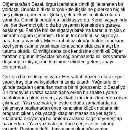
Diğer taraftan Sezai, örgüt içerisinde cimriliği ile tanınan bir
yoldaştı. Onunla birlikte birçok kitle ilişkisine giderken hiç eli
boş gittiğini görmedim. Şeker, çekirdek vs. mutlaka olurdu
yanında. Cimriliği buralarda farklılaşıyordu. Kendi yaşamında
ise, her devrimci gibi o da bu yaşamın içerisinde sigaraya
başlamıştı. Fatih’le birlikte sigarayı bırakma kararı almışlar, o
bir daha sigara içmemişti. Bunun tek nedeni ise sigaraya
para harcamamaktı. Midesi rahatsız olduğu halde kendisine
özel yemek alınıp yapılması konusunda oldukça inatçı bir
tutumu olurdu. Cimriliği daha çok kendisine cimrilikti! Diğer
taraftan örgütün ihtiyaçlarının sağlanmasında kılı kırk yararak
düşünüp o ihtiyaçların temininde elinden gelen çabayı
esirgemezdi.
Çok sıkı bir öz disiplini vardı. Her sabah düzenli olarak spor
yapar, traş olur ve kıyafetlerini temiz tutardı. Yağmurlu bir
günde paçaları çamurlanmamış birini görürseniz, o Sezai’ydi!
Bir randevusu varsa sabah daha erken bir saatte uyanıp
pantolonunu ütülemeden, ayakkabılarını temizlemeden dışarı
çıkmazdı. Yazı yazmak için evde olduğu zamanlarda da,
çalışmaya başlamadan önce kendisine küçük notlarla bir
program çıkarır, okuyacağı kitapları masasına yerleştirir,
kitaplarda okuyacağı bölümlerin arasına kağıtlar yerleştirip
hazır ederdi. Yazı yazmak için önce çerçevesini çıkarıp
yazardı. Rastgele değil, başkasının okuduğu zaman