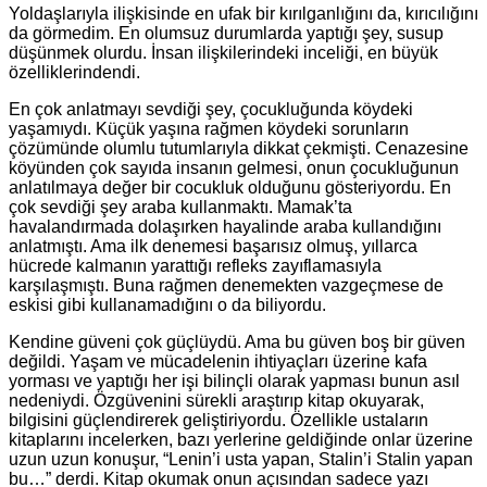
Yoldaşlarıyla ilişkisinde en ufak bir kırılganlığını da, kırıcılığını
da görmedim. En olumsuz durumlarda yaptığı şey, susup
düşünmek olurdu. İnsan ilişkilerindeki inceliği, en büyük
özelliklerindendi.
En çok anlatmayı sevdiği şey, çocukluğunda köydeki
yaşamıydı. Küçük yaşına rağmen köydeki sorunların
çözümünde olumlu tutumlarıyla dikkat çekmişti. Cenazesine
köyünden çok sayıda insanın gelmesi, onun çocukluğunun
anlatılmaya değer bir cocukluk olduğunu gösteriyordu. En
çok sevdiği şey araba kullanmaktı. Mamak’ta
havalandırmada dolaşırken hayalinde araba kullandığını
anlatmıştı. Ama ilk denemesi başarısız olmuş, yıllarca
hücrede kalmanın yarattığı refleks zayıflamasıyla
karşılaşmıştı. Buna rağmen denemekten vazgeçmese de
eskisi gibi kullanamadığını o da biliyordu.
Kendine güveni çok güçlüydü. Ama bu güven boş bir güven
değildi. Yaşam ve mücadelenin ihtiyaçları üzerine kafa
yorması ve yaptığı her işi bilinçli olarak yapması bunun asıl
nedeniydi. Özgüvenini sürekli araştırıp kitap okuyarak,
bilgisini güçlendirerek geliştiriyordu. Özellikle ustaların
kitaplarını incelerken, bazı yerlerine geldiğinde onlar üzerine
uzun uzun konuşur, “Lenin’i usta yapan, Stalin’i Stalin yapan
bu…” derdi. Kitap okumak onun açısından sadece yazı