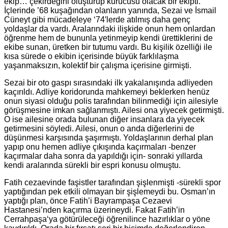
ekip… çekirdeğini oluşturup kurucusu olacak bir ekipti.
İçlerinde ’68 kuşağından olanların yanında, Sezai ve İsmail
Cüneyt gibi mücadeleye ‘74′lerde atılmış daha genç
yoldaşlar da vardı. Aralarındaki ilişkide onun hem onlardan
öğrenme hem de bununla yetinmeyip kendi ürettiklerini de
ekibe sunan, üretken bir tutumu vardı. Bu kişilik özelliği ile
kısa sürede o ekibin içerisinde büyük farklılaşma
yaşanmaksızın, kolektif bir çalışma içerisine girmişti.
Sezai bir oto gaspı sırasındaki ilk yakalanışında adliyeden
kaçırıldı. Adliye koridorunda mahkemeyi beklerken henüz
onun siyasi olduğu polis tarafından bilinmediği için ailesiyle
görüşmesine imkan sağlanmıştı. Ailesi ona yiyecek getirmişti.
O ise ailesine orada bulunan diğer insanlara da yiyecek
getirmesini söyledi. Ailesi, onun o anda diğerlerini de
düşünmesi karşısında şaşırmıştı. Yoldaşlarının derhal plan
yapıp onu hemen adliye çıkışında kaçırmaları -benzer
kaçırmalar daha sonra da yapıldığı için- sonraki yıllarda
kendi aralarında sürekli bir espri konusu olmuştu.
Fatih cezaevinde faşistler tarafından şişlenmişti -sürekli spor
yaptığından pek etkili olmayan bir şişlemeydi bu. Osman’ın
yaptığı plan, önce Fatih’i Bayrampaşa Cezaevi
Hastanesi’nden kaçırma üzerineydi. Fakat Fatih’in
Cerrahpaşa‘ya götürüleceği öğrenilince hazırlıklar o yöne