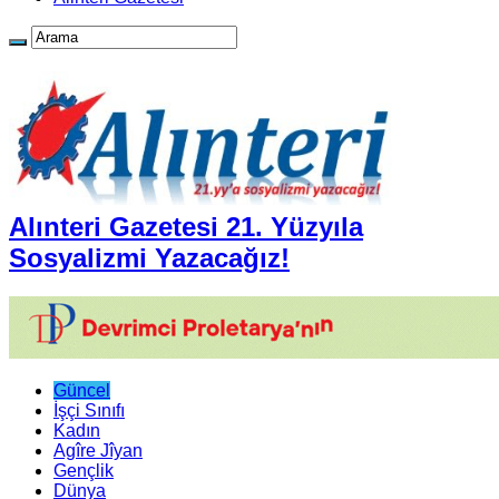
Alınteri Gazetesi 21. Yüzyıla
Sosyalizmi Yazacağız!
Güncel
İşçi Sınıfı
Kadın
Agîre Jîyan
Gençlik
Dünya