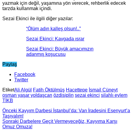
yazmak için değil, yaşamına yön verecek, rehberlik edecek
tarzda kullanmak içindi.
Sezai Ekinci ile ilgili diğer yazılar:
“Ölüm adın kalleş olsun!..”
Sezai Ekinci: Kavgada ısrar
Sezai Ekinci: Büyük amacımızın
adanmış koşucusu
Paylaş
Facebook
Twitter
Etiket
Ali Algül
Fatih Öktülmüş
Hacettepe
İsmail Cüneyt
osman yaşar yoldaşcan
özdisiplin
sezai ekinci
silahlı eylem
TİKB
Önceki
Kayyım Darbesi İstanbul’da: Van İradesini Esenyurt’a
Taşıyalım!
Sonraki
Darbelere Geçit Vermeyeceğiz, Kayyıma Karşı
Omuz Omuza!