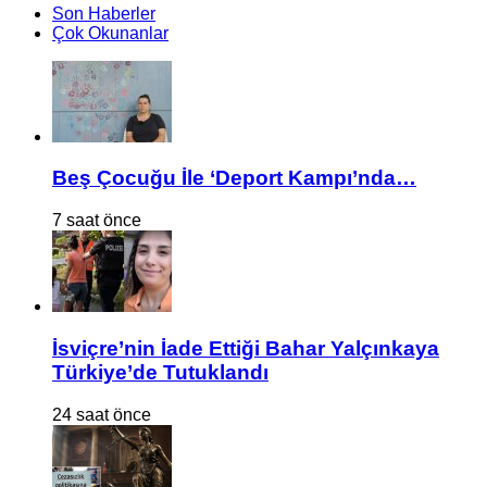
Son Haberler
Çok Okunanlar
Beş Çocuğu İle ‘Deport Kampı’nda…
7 saat önce
İsviçre’nin İade Ettiği Bahar Yalçınkaya
Türkiye’de Tutuklandı
24 saat önce