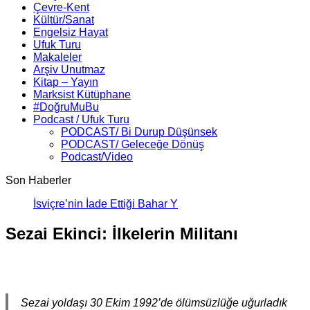
Çevre-Kent
Kültür/Sanat
Engelsiz Hayat
Ufuk Turu
Makaleler
Arşiv Unutmaz
Kitap – Yayın
Marksist Kütüphane
#DoğruMuBu
Podcast / Ufuk Turu
PODCAST/ Bi Durup Düşünsek
PODCAST/ Geleceğe Dönüş
Podcast/Video
Son Haberler
İsviçre’nin İade Ettiği Bahar Yalçınkaya Türkiye’de Tu
Sezai Ekinci: İlkelerin Militanı
Sezai yoldaşı 30 Ekim 1992’de ölümsüzlüğe uğurladık