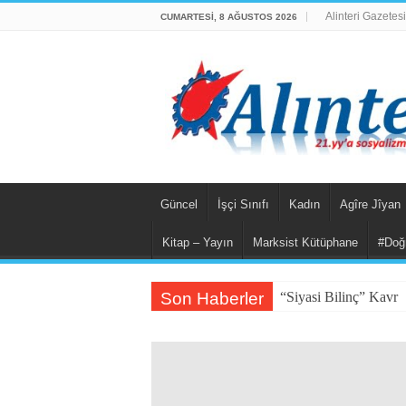
Alinteri Gazetesi
CUMARTESI, 8 AĞUSTOS 2026
Güncel
İşçi Sınıfı
Kadın
Agîre Jîyan
Kitap – Yayın
Marksist Kütüphane
#Doğ
Son Haberler
“Siyasi Bilinç” Kavra