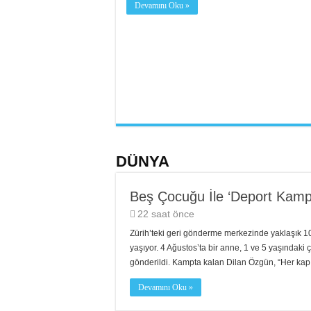
Devamını Oku »
DÜNYA
Beş Çocuğu İle ‘Deport Kam
22 saat önce
Zürih’teki geri gönderme merkezinde yaklaşık 100
yaşıyor. 4 Ağustos’ta bir anne, 1 ve 5 yaşındaki
gönderildi. Kampta kalan Dilan Özgün, “Her kap
Devamını Oku »