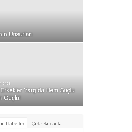
mı Her İşçi Tarafından
nın Unsurları
n önce
aevindeki 14. Gününde
an Aksu İşkenceyle mi
n önce
l Erkekler Yargıda Hem Suçlu
edildi?
 Güçlü!
on Haberler
Çok Okunanlar