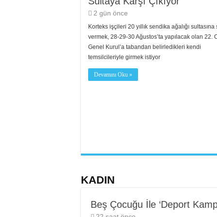
Sultaya Karşı Çıkıyor
2 gün önce
Korteks işçileri 20 yıllık sendika ağalığı sultasına
vermek, 28-29-30 Ağustos’ta yapılacak olan 22.
Genel Kurul’a tabandan belirledikleri kendi
temsilcileriyle girmek istiyor
Devamını Oku »
KADIN
Beş Çocuğu İle ‘Deport Kam
22 saat önce