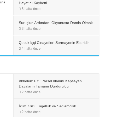
sına
Hayatını Kaybetti
3 hafta önce
Suruç’un Ardından: Okyanusta Damla Olmak
3 hafta önce
Çocuk İşçi Cinayetleri Sermayenin Eseridir
4 hafta önce
Akbelen: 679 Parsel Alanını Kapsayan
Davaların Tamamı Durduruldu
2 hafta önce
;
i
İklim Krizi, Engellilik ve Sağlamcılık
2 hafta önce