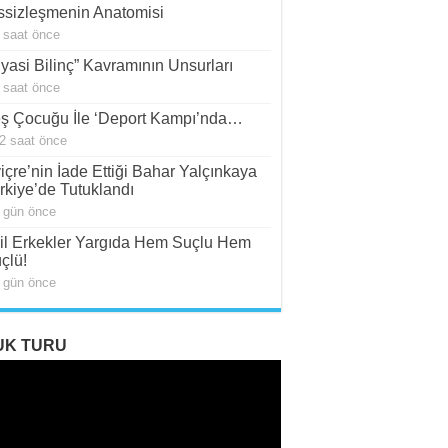
ssizleşmenin Anatomisi
 saat önce
iyasi Bilinç” Kavramının Unsurları
 saat önce
ş Çocuğu İle ‘Deport Kampı’nda…
2 saat önce
viçre’nin İade Ettiği Bahar Yalçınkaya
rkiye’de Tutuklandı
 gün önce
il Erkekler Yargıda Hem Suçlu Hem
çlü!
 gün önce
UK TURU