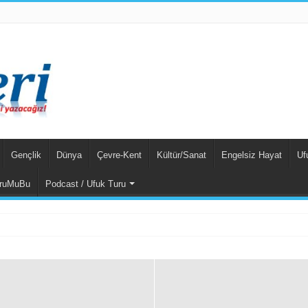
Gençlik
Dünya
Çevre-Kent
Kültür/Sanat
Engelsiz Hayat
Uf
ruMuBu
Podcast / Ufuk Turu
mının Unsurları