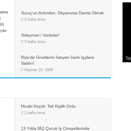
Fatime
Suruç’un Ardından: Okyanusta Damla Olmak
n
3 hafta önce
600
çıktı
Süleyman’ı Vurdular!
3 hafta önce
So
Ek
Pa
Rize’de Ücretlerini İsteyen İranlı İşçilere
Te
K
De
K
ge
Saldırı!
Haziran 10, 2026
Hicabi Küçük: Tek Kişilik Ordu
ş
2 hafta önce
13 Yılda 852 Çocuk İş Cinayetlerinde