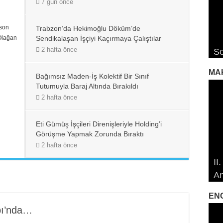
7 gün önce
 son
Trabzon’da Hekimoğlu Döküm’de
RO
RO
Ro
 Olağan
Sendikalaşan İşçiyi Kaçırmaya Çalıştılar
2 hafta önce
So
De
De
De
Ro
MA
Bağımsız Maden-İş Kolektif Bir Sınıf
Tutumuyla Baraj Altında Bırakıldı
2 hafta önce
Eti Gümüş İşçileri Direnişleriyle Holding’i
Görüşme Yapmak Zorunda Bıraktı
2 hafta önce
19
19
II
Öz
Çe
Çe
An
So
Ma
İd
İd
EN
pı’nda…