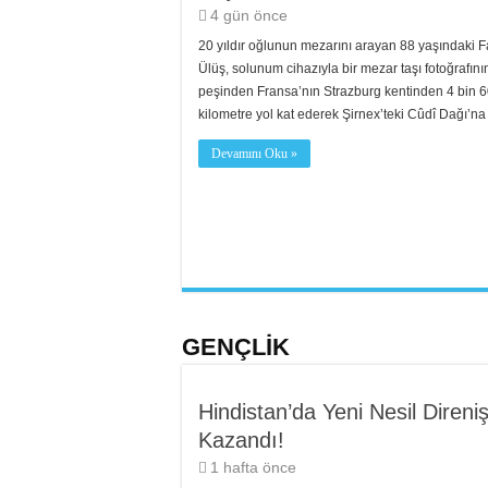
4 gün önce
20 yıldır oğlunun mezarını arayan 88 yaşındaki 
Ülüş, solunum cihazıyla bir mezar taşı fotoğrafını
peşinden Fransa’nın Strazburg kentinden 4 bin 
kilometre yol kat ederek Şirnex’teki Cûdî Dağı’na 
Devamını Oku »
GENÇLİK
Hindistan’da Yeni Nesil Direni
Kazandı!
1 hafta önce