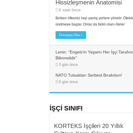
Hissizleşmenin Anatomisi
6 saat önce
Biriken öfkemiz hep yanlış yerlere yönelir. Öteki
üretmeye başlar. Onlar da farklı olanı öteler
Devamını Oku »
Lenin: “Engels’in Yaşamı Her İşçi Tarafın
Bilinmelidir”
3 gün önce
NATO Tutsakları Serbest Bırakılsın!
6 gün önce
İŞÇİ SINIFI
KORTEKS İşçileri 20 Yıllık