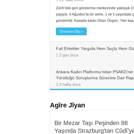
Zürih’teki geri gönderme merkezinde yaklaşık 100
yaşıyor. 4 Ağustos’ta bir anne, 1 ve 5 yaşındaki
gönderildi. Kampta kalan Dilan Özgün, “Her kap
Devamını Oku »
Fail Erkekler Yargıda Hem Suçlu Hem Gü
2 gün önce
Ankara Kadın Platformu’ndan PSAKD’nin
Yürüttüğü Soruşturma Sürecine Dair Rap
3 hafta önce
Agîre Jîyan
Bir Mezar Taşı Peşinden 88
Yaşında Strazburg’tan Cûdî’y