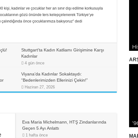
 kişi, kadınlar ve çocuklar her an sınır dışı edilme korkusuyla
 çocuklarının gözü önünde ters kelepçelenerek Türkiye’ye
ı çalındığında önce çocuklarımıza bakıyoruz” dedi
“T
Sa
Sa
Hi
Çe
İk
Pl
Da
çlü!
Stuttgart’ta Kadın Katliamı Girişimine Karşı
Kadınlar
AR
4 gün önce
Viyana’da Kadınlar Sokaktaydı:
or
“Bedenlerimizden Ellerinizi Çekin!”
Haziran 27, 2026
Al
Eva Maria Michelmann, HTŞ Zindanlarında
’9
Tr
Bi
12
Ka
Geçen 5 Ayı Anlattı
e
1 hafta önce
MA