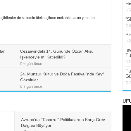
Hi
6
leştirilenler de sistemin ötekileştirme mekanizmasını yeniden
“S
6
Be
2
İs
dan
Cezaevindeki 14. Gününde Özcan Aksu
Tü
İşkenceyle mi Katledildi?
2
6 gün önce
Fa
24. Munzur Kültür ve Doğa Festivali’nde Keyfi
Gü
Gözaltılar
2
7 gün önce
UF
Avrupa’da “Tasarruf” Politikalarına Karşı Grev
Dalgası Büyüyor