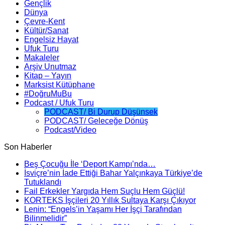
Gençlik
Dünya
Çevre-Kent
Kültür/Sanat
Engelsiz Hayat
Ufuk Turu
Makaleler
Arşiv Unutmaz
Kitap – Yayın
Marksist Kütüphane
#DoğruMuBu
Podcast / Ufuk Turu
PODCAST/ Bi Durup Düşünsek
PODCAST/ Geleceğe Dönüş
Podcast/Video
Son Haberler
Beş Çocuğu İle ‘Deport Kampı’nda…
İsviçre’nin İade Ettiği Bahar Yalçınkaya Türkiye’de
Tutuklandı
Fail Erkekler Yargıda Hem Suçlu Hem Güçlü!
KORTEKS İşçileri 20 Yıllık Sultaya Karşı Çıkıyor
Lenin: “Engels’in Yaşamı Her İşçi Tarafından
Bilinmelidir”