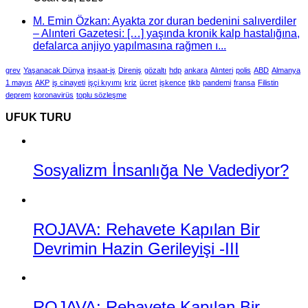
M. Emin Özkan: Ayakta zor duran bedenini salıverdiler
– Alınteri Gazetesi: […] yaşında kronik kalp hastalığına,
defalarca anjiyo yapılmasına rağmen ı...
grev
Yaşanacak Dünya
inşaat-iş
Direniş
gözaltı
hdp
ankara
Alınteri
polis
ABD
Almanya
1 mayıs
AKP
iş cinayeti
işçi kıyımı
kriz
ücret
işkence
tikb
pandemi
fransa
Filistin
deprem
koronavirüs
toplu sözleşme
UFUK TURU
Sosyalizm İnsanlığa Ne Vadediyor?
ROJAVA: Rehavete Kapılan Bir
Devrimin Hazin Gerileyişi -III
ROJAVA: Rehavete Kapılan Bir