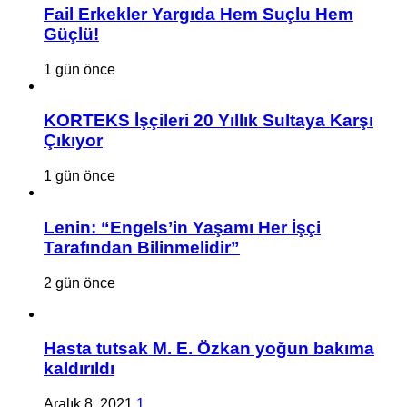
Fail Erkekler Yargıda Hem Suçlu Hem
Güçlü!
1 gün önce
KORTEKS İşçileri 20 Yıllık Sultaya Karşı
Çıkıyor
1 gün önce
Lenin: “Engels’in Yaşamı Her İşçi
Tarafından Bilinmelidir”
2 gün önce
Hasta tutsak M. E. Özkan yoğun bakıma
kaldırıldı
Aralık 8, 2021
1