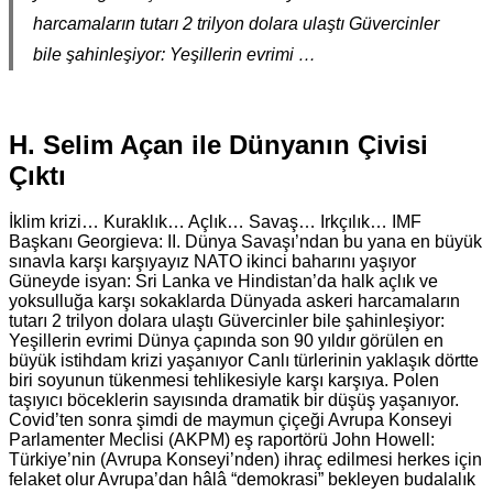
harcamaların tutarı 2 trilyon dolara ulaştı Güvercinler
bile şahinleşiyor: Yeşillerin evrimi …
H. Selim Açan ile Dünyanın Çivisi
Çıktı
İklim krizi… Kuraklık… Açlık… Savaş… Irkçılık… IMF
Başkanı Georgieva: II. Dünya Savaşı’ndan bu yana en büyük
sınavla karşı karşıyayız NATO ikinci baharını yaşıyor
Güneyde isyan: Sri Lanka ve Hindistan’da halk açlık ve
yoksulluğa karşı sokaklarda Dünyada askeri harcamaların
tutarı 2 trilyon dolara ulaştı Güvercinler bile şahinleşiyor:
Yeşillerin evrimi Dünya çapında son 90 yıldır görülen en
büyük istihdam krizi yaşanıyor Canlı türlerinin yaklaşık dörtte
biri soyunun tükenmesi tehlikesiyle karşı karşıya. Polen
taşıyıcı böceklerin sayısında dramatik bir düşüş yaşanıyor.
Covid’ten sonra şimdi de maymun çiçeği Avrupa Konseyi
Parlamenter Meclisi (AKPM) eş raportörü John Howell:
Türkiye’nin (Avrupa Konseyi’nden) ihraç edilmesi herkes için
felaket olur Avrupa’dan hâlâ “demokrasi” bekleyen budalalık