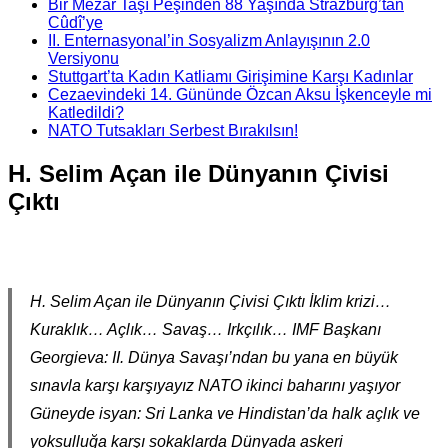
Bir Mezar Taşı Peşinden 88 Yaşında Strazburg’tan
Cûdî’ye
II. Enternasyonal’in Sosyalizm Anlayışının 2.0
Versiyonu
Stuttgart’ta Kadın Katliamı Girişimine Karşı Kadınlar
Cezaevindeki 14. Gününde Özcan Aksu İşkenceyle mi
Katledildi?
NATO Tutsakları Serbest Bırakılsın!
H. Selim Açan ile Dünyanın Çivisi
Çıktı
H. Selim Açan ile Dünyanın Çivisi Çıktı İklim krizi…
Kuraklık… Açlık… Savaş… Irkçılık… IMF Başkanı
Georgieva: II. Dünya Savaşı’ndan bu yana en büyük
sınavla karşı karşıyayız NATO ikinci baharını yaşıyor
Güneyde isyan: Sri Lanka ve Hindistan’da halk açlık ve
yoksulluğa karşı sokaklarda Dünyada askeri