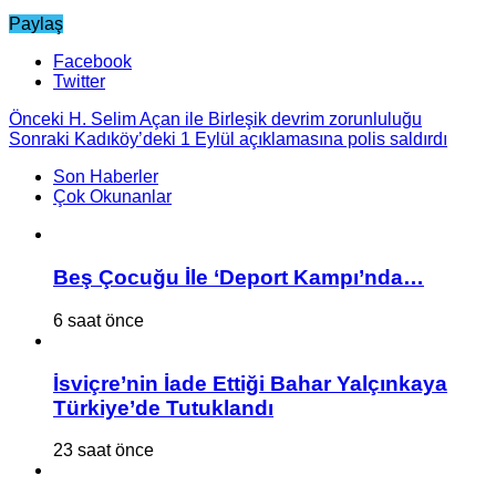
Paylaş
Facebook
Twitter
Önceki
H. Selim Açan ile Birleşik devrim zorunluluğu
Sonraki
Kadıköy’deki 1 Eylül açıklamasına polis saldırdı
Son Haberler
Çok Okunanlar
Beş Çocuğu İle ‘Deport Kampı’nda…
6 saat önce
İsviçre’nin İade Ettiği Bahar Yalçınkaya
Türkiye’de Tutuklandı
23 saat önce