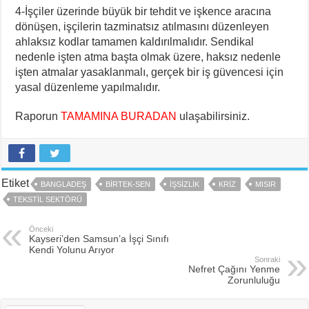
4-İşçiler üzerinde büyük bir tehdit ve işkence aracına
dönüşen, işçilerin tazminatsız atılmasını düzenleyen
ahlaksız kodlar tamamen kaldırılmalıdır. Sendikal
nedenle işten atma başta olmak üzere, haksız nedenle
işten atmalar yasaklanmalı, gerçek bir iş güvencesi için
yasal düzenleme yapılmalıdır.
Raporun
TAMAMINA BURADAN
ulaşabilirsiniz.
Etiket
BANGLADEŞ
BİRTEK-SEN
IŞSIZLIK
KRIZ
MISIR
TEKSTIL SEKTÖRÜ
Önceki
Kayseri’den Samsun’a İşçi Sınıfı
Kendi Yolunu Arıyor
Sonraki
Nefret Çağını Yenme
Zorunluluğu