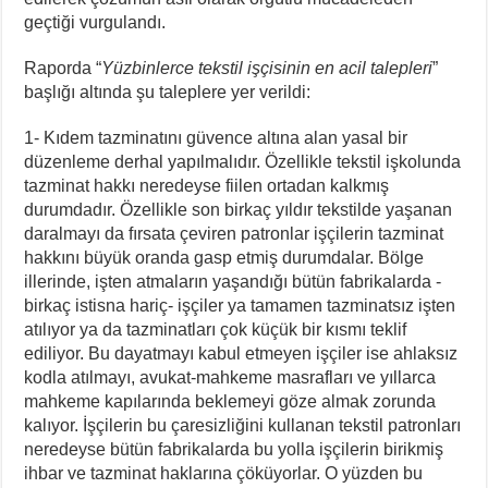
geçtiği vurgulandı.
Raporda “
Yüzbinlerce tekstil işçisinin en acil talepleri
”
başlığı altında şu taleplere yer verildi:
1- Kıdem tazminatını güvence altına alan yasal bir
düzenleme derhal yapılmalıdır. Özellikle tekstil işkolunda
tazminat hakkı neredeyse fiilen ortadan kalkmış
durumdadır. Özellikle son birkaç yıldır tekstilde yaşanan
daralmayı da fırsata çeviren patronlar işçilerin tazminat
hakkını büyük oranda gasp etmiş durumdalar. Bölge
illerinde, işten atmaların yaşandığı bütün fabrikalarda -
birkaç istisna hariç- işçiler ya tamamen tazminatsız işten
atılıyor ya da tazminatları çok küçük bir kısmı teklif
ediliyor. Bu dayatmayı kabul etmeyen işçiler ise ahlaksız
kodla atılmayı, avukat-mahkeme masrafları ve yıllarca
mahkeme kapılarında beklemeyi göze almak zorunda
kalıyor. İşçilerin bu çaresizliğini kullanan tekstil patronları
neredeyse bütün fabrikalarda bu yolla işçilerin birikmiş
ihbar ve tazminat haklarına çöküyorlar. O yüzden bu