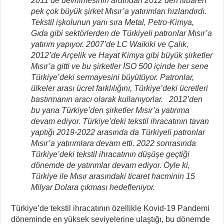
2011’de devrilmesinin ardından 2012’den itibaren
pek çok büyük şirket Mısır’a yatırımları hızlandırdı.
Tekstil işkolunun yanı sıra Metal, Petro-Kimya,
Gıda gibi sektörlerden de Türkiyeli patronlar Mısır’a
yatırım yapıyor. 2007’de LC Waikiki ve Çalık,
2012’de Arçelik ve Hayat Kimya gibi büyük şirketler
Mısır’a gitti ve bu şirketler İSO 500 içinde her sene
Türkiye’deki sermayesini büyütüyor. Patronlar,
ülkeler arası ücret farklılığını, Türkiye’deki ücretleri
bastırmanın aracı olarak kullanıyorlar. 2012’den
bu yana Türkiye’den şirketler Mısır’a yatırıma
devam ediyor. Türkiye’deki tekstil ihracatının tavan
yaptığı 2019-2022 arasında da Türkiyeli patronlar
Mısır’a yatırımlara devam etti. 2022 sonrasında
Türkiye’deki tekstil ihracatının düşüşe geçtiği
dönemde de yatırımlar devam ediyor. Öyle ki,
Türkiye ile Mısır arasındaki ticaret hacminin 15
Milyar Dolara çıkması hedefleniyor.
Türkiye’de tekstil ihracatının özellikle Kovid-19 Pandemi
döneminde en yüksek seviyelerine ulaştığı, bu dönemde