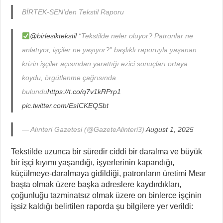
BİRTEK-SEN’den Tekstil Raporu
@birlesiktekstil
“Tekstilde neler oluyor? Patronlar ne
anlatıyor, işçiler ne yaşıyor?” başlıklı raporuyla yaşanan
krizin işçiler açısından yarattığı ezici sonuçları ortaya
koydu, örgütlenme çağrısında
bulundu
https://t.co/q7v1kRPrp1
pic.twitter.com/EsICKEQSbt
— Alınteri Gazetesi (@GazeteAlinteri3)
August 1, 2025
Tekstilde uzunca bir süredir ciddi bir daralma ve büyük
bir işçi kıyımı yaşandığı, işyerlerinin kapandığı,
küçülmeye-daralmaya gidildiği, patronların üretimi Mısır
başta olmak üzere başka adreslere kaydırdıkları,
çoğunluğu tazminatsız olmak üzere on binlerce işçinin
işsiz kaldığı belirtilen raporda şu bilgilere yer verildi: