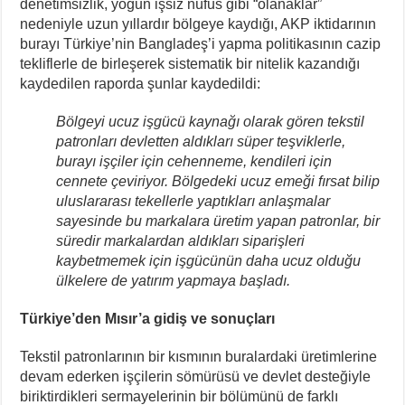
denetimsizlik, yoğun işsiz nüfus gibi “olanaklar”
nedeniyle uzun yıllardır bölgeye kaydığı, AKP iktidarının
burayı Türkiye’nin Bangladeş’i yapma politikasının cazip
tekliflerle de birleşerek sistematik bir nitelik kazandığı
kaydedilen raporda şunlar kaydedildi:
Bölgeyi ucuz işgücü kaynağı olarak gören tekstil
patronları devletten aldıkları süper teşviklerle,
burayı işçiler için cehenneme, kendileri için
cennete çeviriyor. Bölgedeki ucuz emeği fırsat bilip
uluslararası tekellerle yaptıkları anlaşmalar
sayesinde bu markalara üretim yapan patronlar, bir
süredir markalardan aldıkları siparişleri
kaybetmemek için işgücünün daha ucuz olduğu
ülkelere de yatırım yapmaya başladı.
Türkiye’den Mısır’a gidiş ve sonuçları
Tekstil patronlarının bir kısmının buralardaki üretimlerine
devam ederken işçilerin sömürüsü ve devlet desteğiyle
biriktirdikleri sermayelerinin bir bölümünü de farklı