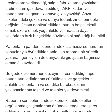
üretime ara verilmediği, salgın fabrikalarda yayılırken
üretime tam gaz devam edildiği, AKP iktidarı ve
patronların salgının ilk ortaya çıkıp yayıldığı Asya
ülkelerindeki çöküşü ve dünya tedarik zincirlerindeki
değişimi fırsata dönüştürdükleri, bunun başta tekstil
olmak üzere emek yoğunluklu ve ihracata dayalı
sektörlerin hızlı bir şekilde büyümesini sağladığı belirtildi.
Patronların pandemi dönemindeki acımasız sömürünün
sonuçlarıyla övündükleri anlatılan raporda bir süredir
yaşanan gerileyişin de dünyadaki gidişattan bağımsız
olmadığı kaydedildi.
Bölgedeki sömürünün düzeyinin resmedildiği rapor,
patronların iddialarının çürütülmesi ve gerçeklerin
anlatılması, onların ve sendika bürokrasisinin
yaklaşımlarının teşhiri ve talepleriyle devam etti.
Raporun son bölümünde sektördeki tablo özetlenip,
örgütlenme çalışmalarının önündeki engellere işaret
edilerek çözümün asıl olarak örgütlü mücadeleden