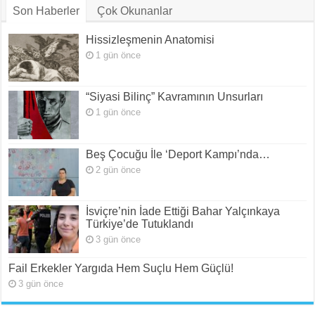
Son Haberler
Çok Okunanlar
Hissizleşmenin Anatomisi
1 gün önce
“Siyasi Bilinç” Kavramının Unsurları
1 gün önce
Beş Çocuğu İle ‘Deport Kampı’nda…
2 gün önce
İsviçre’nin İade Ettiği Bahar Yalçınkaya
Türkiye’de Tutuklandı
3 gün önce
Fail Erkekler Yargıda Hem Suçlu Hem Güçlü!
3 gün önce