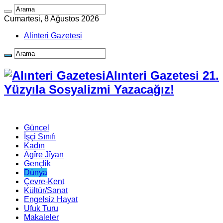
Cumartesi, 8 Ağustos 2026
Alinteri Gazetesi
Alınteri Gazetesi 21.
Yüzyıla Sosyalizmi Yazacağız!
Güncel
İşçi Sınıfı
Kadın
Agîre Jîyan
Gençlik
Dünya
Çevre-Kent
Kültür/Sanat
Engelsiz Hayat
Ufuk Turu
Makaleler