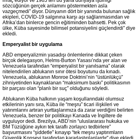
ihraç ediyor ve 1963’ten bu yana dünyaya işbirliği
sözcüğünün gerçek anlamını göstermekten asla
vazgeçmedi” diyor. Dünyanın dört bir yanında bulunan sağlık
ekipleri, COVİD-19 salgınına karşı aşı sağlanmasından ve
Afrika’dan binlerce gencin eğitiminden bahsetti. Pek çok
ülke, Küba sayesinde bilimsel potansiyelini güçlendirdi” diye
ekledi.
Emperyalist bir uygulama
ABD emperyalizmin yasadışı önlemlerine dikkat çeken
birçok delegasyon, Helms-Burton Yasası’nda yer alan ve
Venezuela tarafından “emperyalist bir yanılsama” olarak
nitelendirilen ablukanın sınır ötesi boyutunu da kınadı.
Venezuela, ablukanın Monroe Doktrini’nin “üstünlükçü”
zihniyetinden kaynaklanan “maksimum baskı” politikasının
bir parçası olan “planlı bir suç” olduğunu söyledi.
Ablukanın Küba halkının yaşam koşullarındaki olumsuz
etkilerinin yanı sıra, Küba ile “meşru” ticari ilişkileri ve
yatırımlarını artıran yurttaşlarımıza da zarar verdiğini belirten
Venezuela, benzer bir politikayı Kanada ve İngiltere de
uyguluyor dedi. Brezilya, ABD’nin “uluslararası hukuka ve
BM Tüzüğüne aykırı tek taraflı zorlayıcı tedbirlere”
başvurmasını “şiddetle” kınayıp “tek meşru yaptırımların
Güvenlik Konseyi tarafından kararlaştırılanlardır” diye ekledi.