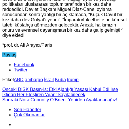
politikaları uluslararası toplum tarafından bir kez daha
reddedildi. Devlet Başkanı Miguel Díaz-Canel oylama
sonucundan sonra yaptığı bir açıklamada, “Küçük Davut bir
kez daha dev Golyat’ı yendi”, “İmparatorluk elbette bu küresel
talebi küstahça görmezden gelecektir. Ancak, halkımızın
onuru ve evrensel dayanışması bir kez daha galip gelmiştir”
diye ekledi.
*prof. dr. Ali Arayıcı/Paris
Paylaş
Facebook
Twitter
Etiket
ABD
ambargo
İsrail
Küba
trump
Önceki
DİSK Basın-İş: Etki Ajanlığı Yasası Kabul Edilirse
İktidarı Her Eleştiren ‘Ajan’ Sayılabilecek
Sonraki
Nora Connolly O’Brien: Yeniden Ayaklanacağız!
Son Haberler
Çok Okunanlar