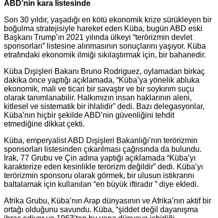
ABD’nin kara listesinde
Son 30 yıldır, yaşadığı en kötü ekonomik krize sürükleyen bir
boğulma stratejisiyle hareket eden Küba, bugün ABD eski
Başkanı Trump’ın 2021 yılında ülkeyi “terörizmin devlet
sponsorları” listesine alınmasının sonuçlarını yaşıyor. Küba
etrafındaki ekonomik ilmiği sıkılaştırmak için, bir bahanedir.
Küba Dışişleri Bakanı Bruno Rodriguez, oylamadan birkaç
dakika önce yaptığı açıklamada, “Küba’ya yönelik abluka
ekonomik, mali ve ticari bir savaştır ve bir soykırım suçu
olarak tanımlanabilir. Halkımızın insan haklarının aleni,
kitlesel ve sistematik bir ihlalidir” dedi. Bazı delegasyonlar,
Küba’nın hiçbir şekilde ABD’nin güvenliğini tehdit
etmediğine dikkat çekti.
Küba, emperyalist ABD Dışişleri Bakanlığı’nın terörizmin
sponsorları listesinden çıkarılması çağrısında da bulundu.
Irak, 77 Grubu ve Çin adına yaptığı açıklamada “Küba’yı
karakterize eden kesinlikle terörizm değildir” dedi. Küba’yı
terörizmin sponsoru olarak görmek, bir ulusun istikrarını
baltalamak için kullanılan “en büyük iftiradır ” diye ekledi.
Afrika Grubu, Küba’nın Arap dünyasının ve Afrika’nın aktif bir
ortağı olduğunu savundu. Küba, “şiddet değil dayanışma