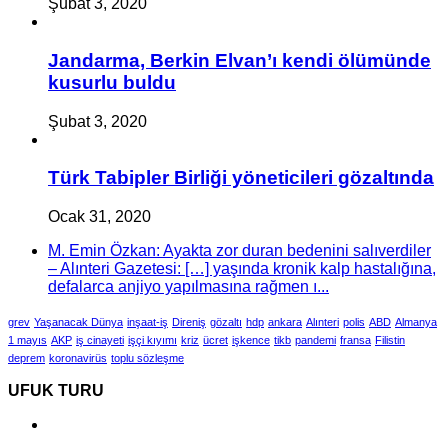
Şubat 3, 2020
Jandarma, Berkin Elvan’ı kendi ölümünde
kusurlu buldu
Şubat 3, 2020
Türk Tabipler Birliği yöneticileri gözaltında
Ocak 31, 2020
M. Emin Özkan: Ayakta zor duran bedenini salıverdiler
– Alınteri Gazetesi: […] yaşında kronik kalp hastalığına,
defalarca anjiyo yapılmasına rağmen ı...
grev
Yaşanacak Dünya
inşaat-iş
Direniş
gözaltı
hdp
ankara
Alınteri
polis
ABD
Almanya
1 mayıs
AKP
iş cinayeti
işçi kıyımı
kriz
ücret
işkence
tikb
pandemi
fransa
Filistin
deprem
koronavirüs
toplu sözleşme
UFUK TURU