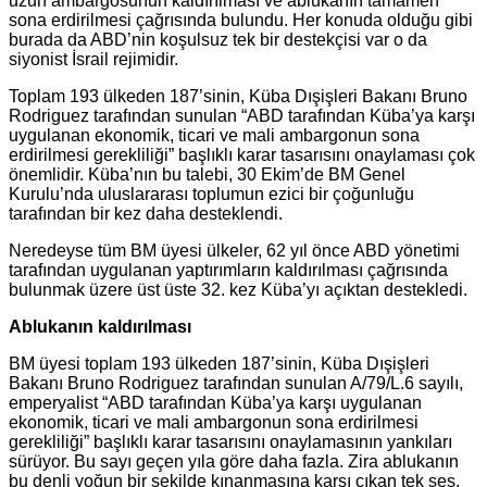
uzun ambargosunun kaldırılması ve ablukanın tamamen
sona erdirilmesi çağrısında bulundu. Her konuda olduğu gibi
burada da ABD’nin koşulsuz tek bir destekçisi var o da
siyonist İsrail rejimidir.
Toplam 193 ülkeden 187’sinin, Küba Dışişleri Bakanı Bruno
Rodriguez tarafından sunulan “ABD tarafından Küba’ya karşı
uygulanan ekonomik, ticari ve mali ambargonun sona
erdirilmesi gerekliliği” başlıklı karar tasarısını onaylaması çok
önemlidir. Küba’nın bu talebi, 30 Ekim’de BM Genel
Kurulu’nda uluslararası toplumun ezici bir çoğunluğu
tarafından bir kez daha desteklendi.
Neredeyse tüm BM üyesi ülkeler, 62 yıl önce ABD yönetimi
tarafından uygulanan yaptırımların kaldırılması çağrısında
bulunmak üzere üst üste 32. kez Küba’yı açıktan destekledi.
Ablukanın kaldırılması
BM üyesi toplam 193 ülkeden 187’sinin, Küba Dışişleri
Bakanı Bruno Rodriguez tarafından sunulan A/79/L.6 sayılı,
emperyalist “ABD tarafından Küba’ya karşı uygulanan
ekonomik, ticari ve mali ambargonun sona erdirilmesi
gerekliliği” başlıklı karar tasarısını onaylamasının yankıları
sürüyor. Bu sayı geçen yıla göre daha fazla. Zira ablukanın
bu denli yoğun bir şekilde kınanmasına karşı çıkan tek ses,