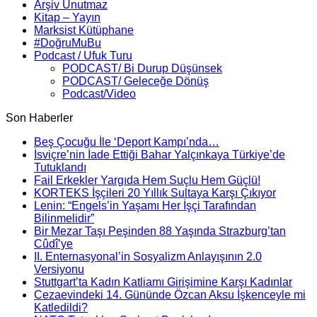
Arşiv Unutmaz
Kitap – Yayın
Marksist Kütüphane
#DoğruMuBu
Podcast / Ufuk Turu
PODCAST/ Bi Durup Düşünsek
PODCAST/ Geleceğe Dönüş
Podcast/Video
Son Haberler
Beş Çocuğu İle ‘Deport Kampı’nda…
İsviçre’nin İade Ettiği Bahar Yalçınkaya Türkiye’de
Tutuklandı
Fail Erkekler Yargıda Hem Suçlu Hem Güçlü!
KORTEKS İşçileri 20 Yıllık Sultaya Karşı Çıkıyor
Lenin: “Engels’in Yaşamı Her İşçi Tarafından
Bilinmelidir”
Bir Mezar Taşı Peşinden 88 Yaşında Strazburg’tan
Cûdî’ye
II. Enternasyonal’in Sosyalizm Anlayışının 2.0
Versiyonu
Stuttgart’ta Kadın Katliamı Girişimine Karşı Kadınlar
Cezaevindeki 14. Gününde Özcan Aksu İşkenceyle mi
Katledildi?