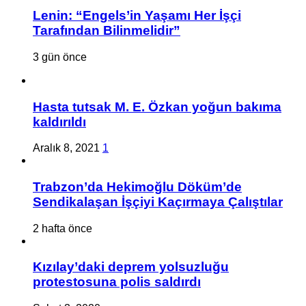
Lenin: “Engels’in Yaşamı Her İşçi
Tarafından Bilinmelidir”
3 gün önce
Hasta tutsak M. E. Özkan yoğun bakıma
kaldırıldı
Aralık 8, 2021
1
Trabzon’da Hekimoğlu Döküm’de
Sendikalaşan İşçiyi Kaçırmaya Çalıştılar
2 hafta önce
Kızılay’daki deprem yolsuzluğu
protestosuna polis saldırdı