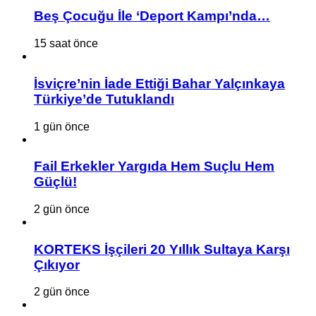
Beş Çocuğu İle ‘Deport Kampı’nda…
15 saat önce
İsviçre’nin İade Ettiği Bahar Yalçınkaya
Türkiye’de Tutuklandı
1 gün önce
Fail Erkekler Yargıda Hem Suçlu Hem
Güçlü!
2 gün önce
KORTEKS İşçileri 20 Yıllık Sultaya Karşı
Çıkıyor
2 gün önce