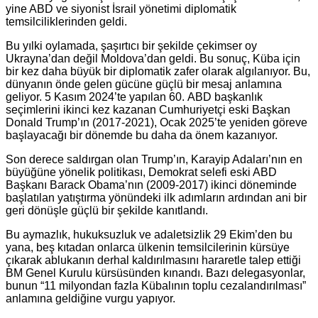
yine ABD ve siyonist İsrail yönetimi diplomatik
temsilciliklerinden geldi.
Bu yılki oylamada, şaşırtıcı bir şekilde çekimser oy
Ukrayna’dan değil Moldova’dan geldi. Bu sonuç, Küba için
bir kez daha büyük bir diplomatik zafer olarak algılanıyor. Bu,
dünyanın önde gelen gücüne güçlü bir mesaj anlamına
geliyor. 5 Kasım 2024’te yapılan 60. ABD başkanlık
seçimlerini ikinci kez kazanan Cumhuriyetçi eski Başkan
Donald Trump’ın (2017-2021), Ocak 2025’te yeniden göreve
başlayacağı bir dönemde bu daha da önem kazanıyor.
Son derece saldırgan olan Trump’ın, Karayip Adaları’nın en
büyüğüne yönelik politikası, Demokrat selefi eski ABD
Başkanı Barack Obama’nın (2009-2017) ikinci döneminde
başlatılan yatıştırma yönündeki ilk adımların ardından ani bir
geri dönüşle güçlü bir şekilde kanıtlandı.
Bu aymazlık, hukuksuzluk ve adaletsizlik 29 Ekim’den bu
yana, beş kıtadan onlarca ülkenin temsilcilerinin kürsüye
çıkarak ablukanın derhal kaldırılmasını hararetle talep ettiği
BM Genel Kurulu kürsüsünden kınandı. Bazı delegasyonlar,
bunun “11 milyondan fazla Kübalının toplu cezalandırılması”
anlamına geldiğine vurgu yapıyor.