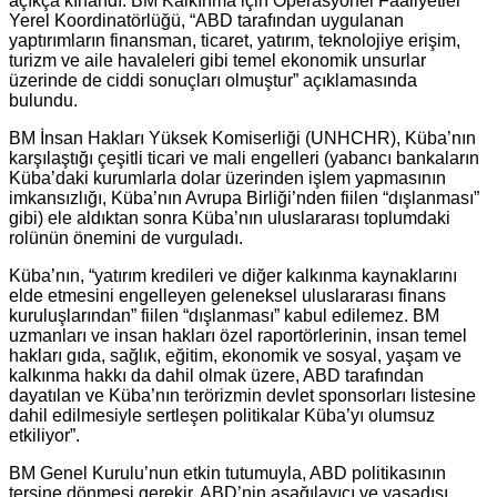
açıkça kınandı. BM Kalkınma için Operasyonel Faaliyetler
Yerel Koordinatörlüğü, “ABD tarafından uygulanan
yaptırımların finansman, ticaret, yatırım, teknolojiye erişim,
turizm ve aile havaleleri gibi temel ekonomik unsurlar
üzerinde de ciddi sonuçları olmuştur” açıklamasında
bulundu.
BM İnsan Hakları Yüksek Komiserliği (UNHCHR), Küba’nın
karşılaştığı çeşitli ticari ve mali engelleri (yabancı bankaların
Küba’daki kurumlarla dolar üzerinden işlem yapmasının
imkansızlığı, Küba’nın Avrupa Birliği’nden fiilen “dışlanması”
gibi) ele aldıktan sonra Küba’nın uluslararası toplumdaki
rolünün önemini de vurguladı.
Küba’nın, “yatırım kredileri ve diğer kalkınma kaynaklarını
elde etmesini engelleyen geleneksel uluslararası finans
kuruluşlarından” fiilen “dışlanması” kabul edilemez. BM
uzmanları ve insan hakları özel raportörlerinin, insan temel
hakları gıda, sağlık, eğitim, ekonomik ve sosyal, yaşam ve
kalkınma hakkı da dahil olmak üzere, ABD tarafından
dayatılan ve Küba’nın terörizmin devlet sponsorları listesine
dahil edilmesiyle sertleşen politikalar Küba’yı olumsuz
etkiliyor”.
BM Genel Kurulu’nun etkin tutumuyla, ABD politikasının
tersine dönmesi gerekir. ABD’nin aşağılayıcı ve yasadışı