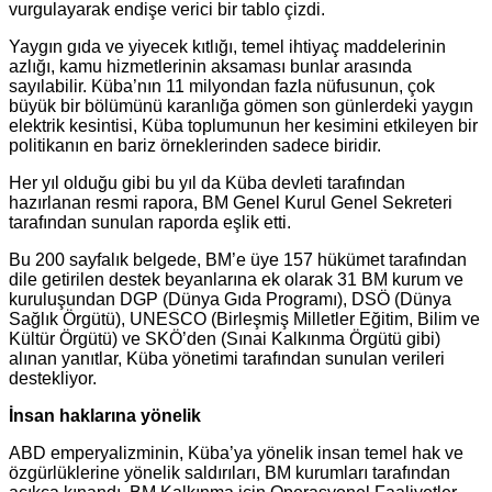
vurgulayarak endişe verici bir tablo çizdi.
Yaygın gıda ve yiyecek kıtlığı, temel ihtiyaç maddelerinin
azlığı, kamu hizmetlerinin aksaması bunlar arasında
sayılabilir. Küba’nın 11 milyondan fazla nüfusunun, çok
büyük bir bölümünü karanlığa gömen son günlerdeki yaygın
elektrik kesintisi, Küba toplumunun her kesimini etkileyen bir
politikanın en bariz örneklerinden sadece biridir.
Her yıl olduğu gibi bu yıl da Küba devleti tarafından
hazırlanan resmi rapora, BM Genel Kurul Genel Sekreteri
tarafından sunulan raporda eşlik etti.
Bu 200 sayfalık belgede, BM’e üye 157 hükümet tarafından
dile getirilen destek beyanlarına ek olarak 31 BM kurum ve
kuruluşundan DGP (Dünya Gıda Programı), DSÖ (Dünya
Sağlık Örgütü), UNESCO (Birleşmiş Milletler Eğitim, Bilim ve
Kültür Örgütü) ve SKÖ’den (Sınai Kalkınma Örgütü gibi)
alınan yanıtlar, Küba yönetimi tarafından sunulan verileri
destekliyor.
İnsan haklarına yönelik
ABD emperyalizminin, Küba’ya yönelik insan temel hak ve
özgürlüklerine yönelik saldırıları, BM kurumları tarafından