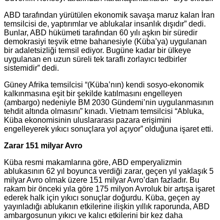
ABD tarafından yürütülen ekonomik savaşa maruz kalan İran
temsilcisi de, yaptırımlar ve ablukalar insanlık dışıdır” dedi.
Bunlar, ABD hükümeti tarafından 60 yılı aşkın bir süredir
demokrasiyi teşvik etme bahanesiyle (Küba’ya) uygulanan
bir adaletsizliği temsil ediyor. Bugüne kadar bir ülkeye
uygulanan en uzun süreli tek taraflı zorlayıcı tedbirler
sistemidir” dedi.
Güney Afrika temsilcisi “(Küba’nın) kendi sosyo-ekonomik
kalkınmasına eşit bir şekilde katılmasını engelleyen
(ambargo) nedeniyle BM 2030 Gündemi’nin uygulanmasının
tehdit altında olmasını” kınadı. Vietnam temsilcisi “Abluka,
Küba ekonomisinin uluslararası pazara erişimini
engelleyerek yıkıcı sonuçlara yol açıyor” olduğuna işaret etti.
Zarar 151 milyar Avro
Küba resmi makamlarına göre, ABD emperyalizmin
ablukasının 62 yıl boyunca verdiği zarar, geçen yıl yaklaşık 5
milyar Avro olmak üzere 151 milyar Avro’dan fazladır. Bu
rakam bir önceki yıla göre 175 milyon Avroluk bir artışa işaret
ederek halk için yıkıcı sonuçlar doğurdu. Küba, geçen ay
yayınladığı ablukanın etkilerine ilişkin yıllık raporunda, ABD
ambargosunun yıkıcı ve kalıcı etkilerini bir kez daha