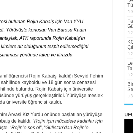
Tü
9
Fa
esi bulunan Rojin Kabaiş için Van YYÜ
Gü
di. Yürüyüşte konuşan Van Barosu Kadın
2
antaylak, ATK raporunda Rojin Kabaiş’in
KO
 kimlere ait olduğunun tespit edilemediğini
Çı
2
aştırılması yönünde talep ve itirazda
Le
Ta
2
sınıf öğrencisi Rojin Kabaiş, kaldığı Seyyid Fehim
l sahilinde kayboldu ve 18 gün sonra cenazesi
Bi
hilinde bulundu. Rojin Kabaiş için üniversite
St
üsünde yürüyüş gerçekleştirildi. Yürüyüşe meslek
3
ıda üniversite öğrencisi katıldı.
him Arvasi Kız Yurdu önünde başlatılan yürüyüşe
UF
aiş de katıldı. “
Rojin için mücadele kadınlar için
şte, “
Rojin’e ses ol
”, “
Gülistan’dan Rojin’e