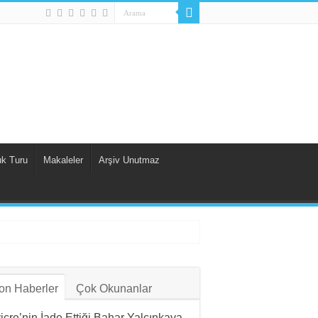
uk Turu
Makaleler
Arşiv Unutmaz
on Haberler
Çok Okunanlar
viçre’nin İade Ettiği Bahar Yalçınkaya