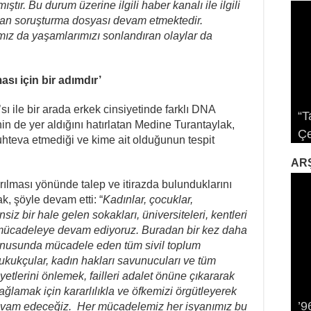
ıştır. Bu durum üzerine ilgili haber kanalı ile ilgili
lan soruşturma dosyası devam etmektedir.
ımız da yaşamlarımızı sonlandıran olaylar da
ası için bir adımdır’
 ile bir arada erkek cinsiyetinde farklı DNA
“T
Sa
Sa
inin de yer aldığını hatırlatan Medine Turantaylak,
Çe
İk
Pl
Da
Gö
hteva etmediği ve kime ait olduğunun tespit
AR
rılması yönünde talep ve itirazda bulunduklarını
, şöyle devam etti: “
Kadınlar, çocuklar,
siz bir hale gelen sokakları, üniversiteleri, kentleri
n mücadeleye devam ediyoruz. Buradan bir kez daha
konusunda mücadele eden tüm sivil toplum
hukukçular, kadın hakları savunucuları ve tüm
ayetlerini önlemek, failleri adalet önüne çıkararak
Al
ağlamak için kararlılıkla ve öfkemizi örgütleyerek
’9
Tr
Bi
12
Ka
vam edeceğiz. Her mücadelemiz her isyanımız bu