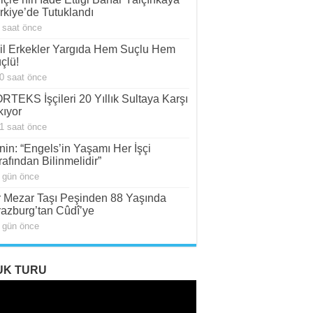
rkiye’de Tutuklandı
 saat önce
il Erkekler Yargıda Hem Suçlu Hem
çlü!
0 saat önce
RTEKS İşçileri 20 Yıllık Sultaya Karşı
kıyor
1 saat önce
nin: “Engels’in Yaşamı Her İşçi
rafından Bilinmelidir”
 gün önce
r Mezar Taşı Peşinden 88 Yaşında
razburg’tan Cûdî’ye
 gün önce
UK TURU