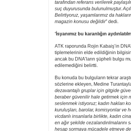
tarafından referans verilerek paylaşılm
suç duyurusunda bulunulmuştur. Açı
Belirtiyoruz, yaşamlarımız da haklar
magazin konusu değildir
” dedi.
‘İsyanımız bu karanlığın aydınlatılm
ATK raporunda Rojin Kabaiş’in DNA’sı
tiplemelerinin elde edildiğinin bilgis
ancak bu DNA’ların şüpheli bulgu mu
edilemediğini belirtti.
Bu konuda bu bulguların tekrar araştı
sözlerine ekleyen, Medine Turantaylak
dezavantajlı gruplar için gitgide güven
beraber güvenilir hale getirmek içi
seslenmek istiyoruz; kadın hakları 
kuruluşları, barolar, komisyonlar ve 
vicdanlı insanlarla birlikte, kadın cin
en ağır şekilde cezalandırılmalarını s
hesap sormaya mücadele etmeye de