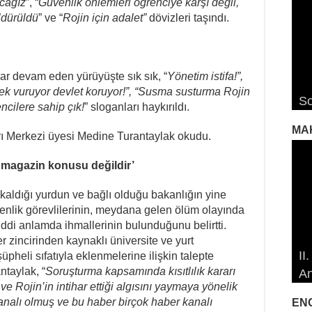
acağız
”, “
Güvenlik önlemleri öğrenciye karşı değil,
ldürüldü
” ve “
Rojin için adalet”
dövizleri taşındı.
ar devam eden yürüyüşte sık sık, “
Yönetim istifa!”,
RO
RO
Ro
“Erkek vuruyor devlet koruyor!”, “Susma susturma Rojin
So
De
De
De
Ro
cilere sahip çık!
” sloganları haykırıldı.
MA
ı Merkezi üyesi Medine Turantaylak okudu.
r magazin konusu değildir’
kaldığı yurdun ve bağlı olduğu bakanlığın yine
güvenlik görevlilerinin, meydana gelen ölüm olayında
ddi anlamda ihmallerinin bulunduğunu belirtti.
19
19
r zincirinden kaynaklı üniversite ve yurt
II
Öz
Çe
Çe
pheli sıfatıyla eklenmelerine ilişkin talepte
ntaylak, “
Soruşturma kapsamında kısıtlılık kararı
An
So
Ma
İd
İd
e Rojin’in intihar ettiği algısını yaymaya yönelik
analı olmuş ve bu haber birçok haber kanalı
EN