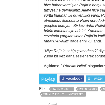
bize haber vermişler. Rojin’e borçlus
taziyesine gelmediniz. Aileyi hiçe sa
yurtta bulunan iki güvenlikçi vardı, 
etmediniz, demediniz Rojin nerededi
gençleri koruyun. Bir kez daha Rojinle
bütün kadınlar için adalet. Kadınlara ş
cezalarla yargılansınlar. Rojin’in kat
rahat uyuyalım”
ifadelerini kullandı.
“
Niye Rojin’e sahip çıkmadınız
?” diy
yurda bir kez daha seslenerek soruştu
Açıklama, “
Yönetim istifa!
” sloganlar
Facebook
Twitter
Paylaş
Etiket
KADIN CINAYETI
ROJIN KABAIŞ
Ş
VAN YÜZÜNCÜ YIL ÜNIVERSITESI
Önceki