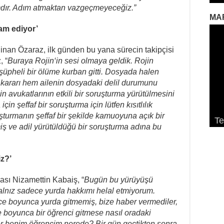
dımdır. Adım atmaktan vazgeçmeyeceğiz.”
MA
vam ediyor’
an Özaraz, ilk günden bu yana sürecin takipçisi
, “
Buraya Rojin‘in sesi olmaya geldik. Rojin
, şüpheli bir ölüme kurban gitti. Dosyada halen
ılık kararı hem ailenin dosyadaki delil durumunu
 avukatlarının etkili bir soruşturma yürütülmesini
in şeffaf bir soruşturma için lütfen kısıtlılık
So
Ek
Pa
uşturmanın şeffaf bir şekilde kamuoyuna açık bir
Te
K
De
K
ge
iş ve adil yürütüldüğü bir soruşturma adına bu
z?’
sı Nizamettin Kabaiş, “
Bugün bu yürüyüşü
lnız sadece yurda hakkımı helal etmiyorum.
ece boyunca yurda gitmemiş, bize haber vermediler,
 boyunca bir öğrenci gitmese nasıl oradaki
r benim öğrencim nerede? Bir gün geçtikten sonra