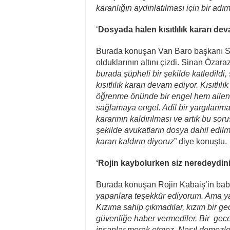
karanlığın aydınlatılması için bir a
‘
Dosyada halen kısıtlılık kararı de
Burada konuşan Van Baro başkanı Sin
olduklarının altını çizdi. Sinan Özaraz
burada şüpheli bir şekilde katledildi
kısıtlılık kararı devam ediyor. Kısıtl
öğrenme önünde bir engel hem ailenin
sağlamaya engel. Adil bir yargılanma iç
kararının kaldırılması ve artık bu sor
şekilde avukatların dosya dahil edilm
kararı kaldırın diyoruz
” diye konuştu.
‘Rojin kaybolurken siz neredeydini
Burada konuşan Rojin Kabaiş’in baba
yapanlara teşekkür ediyorum. Ama ya
Kızıma sahip çıkmadılar, kızım bir g
güvenliğe haber vermediler. Bir gece
insanlar merak etmez. Nasıl demezle