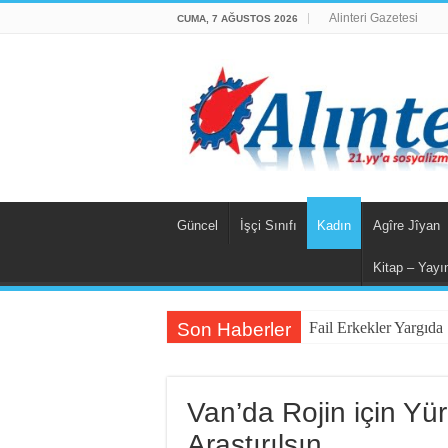
Alinteri Gazetesi
CUMA, 7 AĞUSTOS 2026
Güncel
İşçi Sınıfı
Kadın
Agîre Jîyan
Kitap – Yayı
Son Haberler
Fail Erkekler Yargı
Van’da Rojin için Yü
Araştırılsın