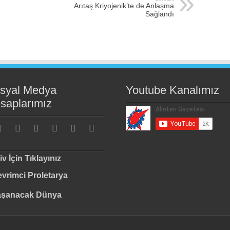
Arıtaş Kriyojenik’te de Anlaşma
Sağlandı
syal Medya
Youtube Kanalımız
saplarımız
iv İçin Tıklayınız
vrimci Proletarya
aşanacak Dünya