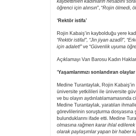
kaybettirilen kadınların hesabını sor
öğrenci için alınsın
”, “
Rojin ölmedi, ö
‘Rektör istifa’
Rojin Kabaiş’in kaybolduğu yere kad
“Rektör istifa!”, “Jin jiyan azadî!”, 
için adalet!”
ve “
Güvenlik uyuma öğren
Açıklamayı Van Barosu Kadın Haklar
‘Yaşamlarımızı sonlandıran olayla
Medine Turantaylak, Rojin Kabaiş’in 
üniversite yetkilileri ile üniversite 
ve bu olayın aydınlatılamamasında ci
Medine Turantaylak, yaratılan ihmalle
görevlilerinin soruşturma dosyasına şü
bulunduklarını ifade etti. Medine Tura
olmasına rağmen karar ihlal edilerek v
olarak paylaşımlar yapan bir
haber k