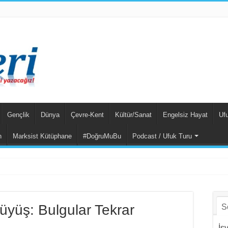
Gençlik
Dünya
Çevre-Kent
Kültür/Sanat
Engelsiz Hayat
Uf
n
Marksist Kütüphane
#DoğruMuBu
Podcast / Ufuk Turu
da Hem Suçlu Hem G
rüyüş: Bulgular Tekrar
S
İs