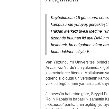
Kaybolduktan 18 gün sonra cenaz
kampüsünde yürüyüş gerçekleştir
Hakları Merkezi üyesi Medine Tur
üzerinde bulunan iki ayrı DNA’nın
belirterek, bu bulguların tekrar ar
bulunduklarını söyledi.
Van Yüzüncü Yıl Üniversitesi birinci 
Arvasi Kız Yurdu’nun yakınındaki gö
kilometrelerce ötedeki Mollakasım sa
öğrencisi olduğu üniversitenin kamp
ve kitle örgütlerinin yanı sıra çok say
Jinnews’in haberine göre, Seyyid Fe
Rojin Kabaiş’in babası Nizamettin Kab
mücadele
” pankartının açıldığı yürüyü