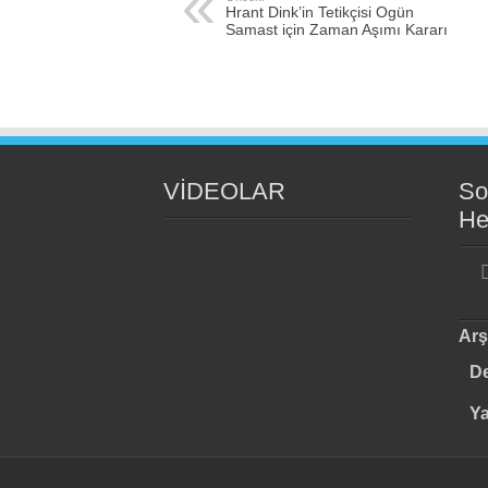
Hrant Dink’in Tetikçisi Ogün
Samast için Zaman Aşımı Kararı
VİDEOLAR
So
He
Arş
De
Y