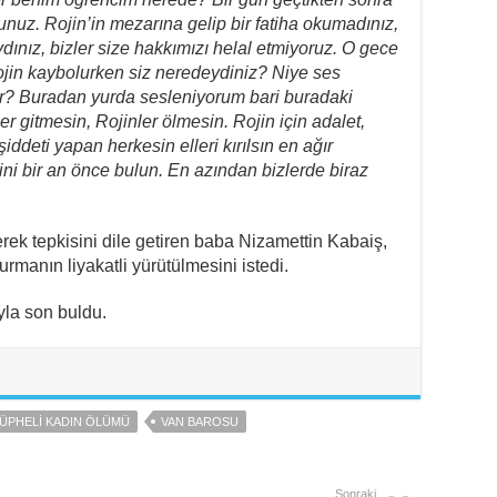
unuz. Rojin’in mezarına gelip bir fatiha okumadınız,
ydınız, bizler size hakkımızı helal etmiyoruz. O gece
Rojin kaybolurken siz neredeydiniz? Niye ses
r? Buradan yurda sesleniyorum bari buradaki
r gitmesin, Rojinler ölmesin. Rojin için adalet,
iddeti yapan herkesin elleri kırılsın en ağır
ilini bir an önce bulun. En azından bizlerde biraz
erek tepkisini dile getiren baba Nizamettin Kabaiş,
rmanın liyakatli yürütülmesini istedi.
ıyla son buldu.
ÜPHELI KADIN ÖLÜMÜ
VAN BAROSU
Sonraki