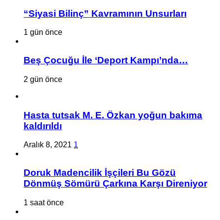
“Siyasi Bilinç” Kavramının Unsurları
1 gün önce
Beş Çocuğu İle ‘Deport Kampı’nda…
2 gün önce
Hasta tutsak M. E. Özkan yoğun bakıma
kaldırıldı
Aralık 8, 2021
1
Doruk Madencilik İşçileri Bu Gözü
Dönmüş Sömürü Çarkına Karşı Direniyor
1 saat önce