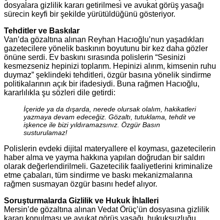
dosyalara gizlilik kararı getirilmesi ve avukat görüş yasağı
sürecin keyfi bir şekilde yürütüldüğünü gösteriyor.
Tehditler ve Baskılar
Van’da gözaltına alınan Reyhan Hacıoğlu’nun yaşadıkları
gazetecilere yönelik baskının boyutunu bir kez daha gözler
önüne serdi. Ev baskını sırasında polislerin “Sesinizi
kesmezseniz hepinizi toplarım. Hepinizi alırım, kimsenin ruhu
duymaz” şeklindeki tehditleri, özgür basına yönelik sindirme
politikalarının açık bir ifadesiydi. Buna rağmen Hacıoğlu,
kararlılıkla şu sözleri dile getirdi:
İçeride ya da dışarda, nerede olursak olalım, hakikatleri
yazmaya devam edeceğiz. Gözaltı, tutuklama, tehdit ve
işkence ile bizi yıldıramazsınız. Özgür Basın
susturulamaz!
Polislerin evdeki dijital materyallere el koyması, gazetecilerin
haber alma ve yayma hakkına yapılan doğrudan bir saldırı
olarak değerlendirilmeli. Gazetecilik faaliyetlerini kriminalize
etme çabaları, tüm sindirme ve baskı mekanizmalarına
rağmen susmayan özgür basını hedef alıyor.
Soruşturmalarda Gizlilik ve Hukuk İhlalleri
Mersin’de gözaltına alınan Vedat Örüç’ün dosyasına gizlilik
kararı konulması ve avukat görüş yasağı, hukuksuzluğu