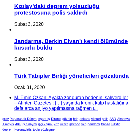
Kızılay’daki deprem yolsuzluğu
protestosuna polis saldırdı
Şubat 3, 2020
Jandarma, Berkin Elvan’ı kendi ölümünde
kusurlu buldu
Şubat 3, 2020
Türk Tabipler Birliği yöneticileri gözaltında
Ocak 31, 2020
M. Emin Özkan: Ayakta zor duran bedenini salıverdiler
– Alınteri Gazetesi: […] yaşında kronik kalp hastalığına,
defalarca anjiyo yapılmasına rağmen ı...
grev
Yaşanacak Dünya
inşaat-iş
Direniş
gözaltı
hdp
ankara
Alınteri
polis
ABD
Almanya
1 mayıs
AKP
iş cinayeti
işçi kıyımı
kriz
ücret
işkence
tikb
pandemi
fransa
Filistin
deprem
koronavirüs
toplu sözleşme