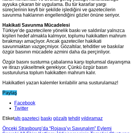
ayyuka çıkaran bir uygulama. Bu tür kararlar yargı
süreçlerinin keyfi bir şekilde işlediğini ve gazetecilerin
savunma haklarının engellendiğini gözler önüne seriyor.
Hakikati Savunma Mücadelesi
Türkiye’de gazetecilere yönelik baskı ve saldırılar yalnızca
kişileri hedef almakla kalmıyor, toplumu hakikatten mahrum
bırakmayı amaçlıyor. Ancak gazeteciler hakikati
savunmaktan vazgeçmiyor. Gözaltılar, tehditler ve baskılar
özgür basının mücadele azmini daha da perçinliyor.
Özgür basını susturma çabalarına karşı toplumsal dayanışma
ve itirazı yükseltmek gerekiyor. Çünkü özgür basın
susturulursa toplum hakikatten mahrum kalır.
Hakikatleri yazan kalemler kırılabilir ama susturulamaz!
Paylaş
Facebook
Twitter
Etiket
altı gazeteci
baskı
gözaltı
tehdit
yıldıramaz
Önceki
Strasbourg’da “Rojava’yı Savunalım” Eylemi