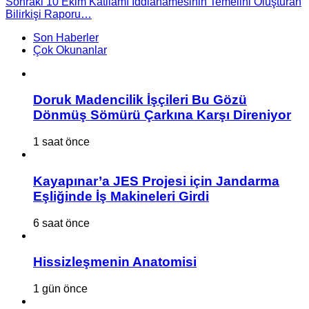
Sonraki
10 Ekim Katliamı İddianamesinin Temelini Oluşturan
Bilirkişi Raporu…
Son Haberler
Çok Okunanlar
Doruk Madencilik İşçileri Bu Gözü
Dönmüş Sömürü Çarkına Karşı Direniyor
1 saat önce
Kayapınar’a JES Projesi için Jandarma
Eşliğinde İş Makineleri Girdi
6 saat önce
Hissizleşmenin Anatomisi
1 gün önce