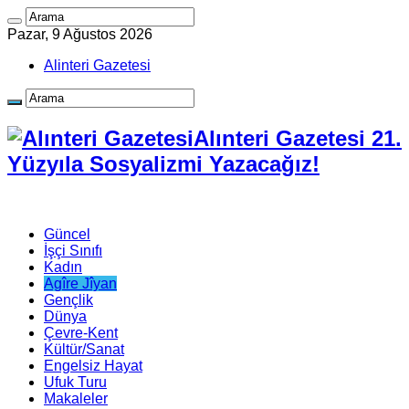
Pazar, 9 Ağustos 2026
Alinteri Gazetesi
Alınteri Gazetesi 21.
Yüzyıla Sosyalizmi Yazacağız!
Güncel
İşçi Sınıfı
Kadın
Agîre Jîyan
Gençlik
Dünya
Çevre-Kent
Kültür/Sanat
Engelsiz Hayat
Ufuk Turu
Makaleler