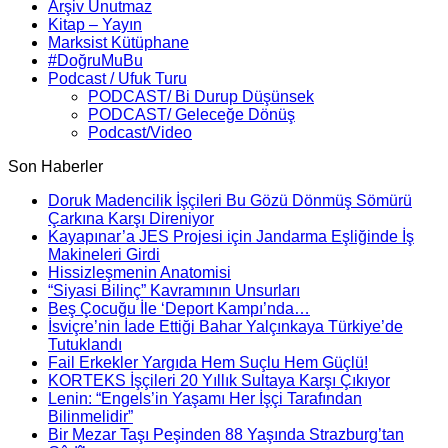
Arşiv Unutmaz
Kitap – Yayın
Marksist Kütüphane
#DoğruMuBu
Podcast / Ufuk Turu
PODCAST/ Bi Durup Düşünsek
PODCAST/ Geleceğe Dönüş
Podcast/Video
Son Haberler
Doruk Madencilik İşçileri Bu Gözü Dönmüş Sömürü
Çarkına Karşı Direniyor
Kayapınar’a JES Projesi için Jandarma Eşliğinde İş
Makineleri Girdi
Hissizleşmenin Anatomisi
“Siyasi Bilinç” Kavramının Unsurları
Beş Çocuğu İle ‘Deport Kampı’nda…
İsviçre’nin İade Ettiği Bahar Yalçınkaya Türkiye’de
Tutuklandı
Fail Erkekler Yargıda Hem Suçlu Hem Güçlü!
KORTEKS İşçileri 20 Yıllık Sultaya Karşı Çıkıyor
Lenin: “Engels’in Yaşamı Her İşçi Tarafından
Bilinmelidir”
Bir Mezar Taşı Peşinden 88 Yaşında Strazburg’tan