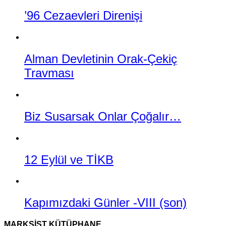
’96 Cezaevleri Direnişi
Alman Devletinin Orak-Çekiç
Travması
Biz Susarsak Onlar Çoğalır…
12 Eylül ve TİKB
Kapımızdaki Günler -VIII (son)
MARKSIST KÜTÜPHANE