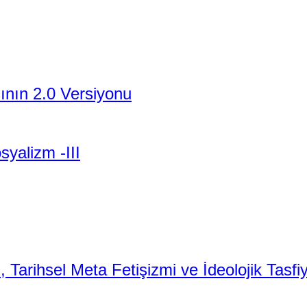
şının 2.0 Versiyonu
yalizm -III
 Tarihsel Meta Fetişizmi ve İdeolojik Tasfiy