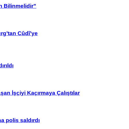
 Bilinmelidir”
rg’tan Cûdî’ye
ırıldı
n İşçiyi Kaçırmaya Çalıştılar
 polis saldırdı