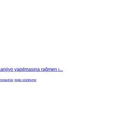
 anjiyo yapılmasına rağmen ı...
ronavirüs
toplu sözleşme