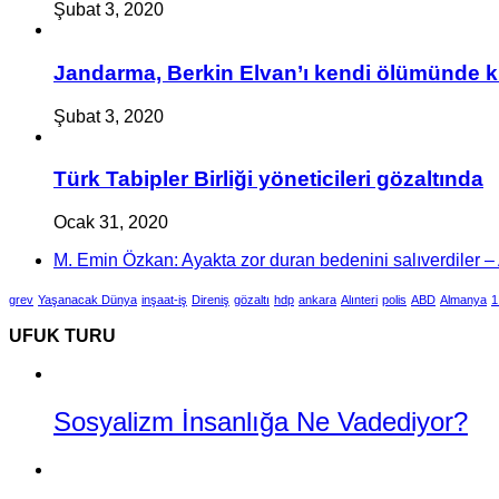
Şubat 3, 2020
Jandarma, Berkin Elvan’ı kendi ölümünde k
Şubat 3, 2020
Türk Tabipler Birliği yöneticileri gözaltında
Ocak 31, 2020
M. Emin Özkan: Ayakta zor duran bedenini salıverdiler – A
grev
Yaşanacak Dünya
inşaat-iş
Direniş
gözaltı
hdp
ankara
Alınteri
polis
ABD
Almanya
1
UFUK TURU
Sosyalizm İnsanlığa Ne Vadediyor?