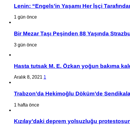
Lenin: “Engels’in Yaşamı Her İşçi Tarafından
1 gün önce
Bir Mezar Taşı Peşinden 88 Yaşında Strazbu
3 gün önce
Hasta tutsak M. E. Özkan yoğun bakıma kald
Aralık 8, 2021
1
Trabzon’da Hekimoğlu Döküm’de Sendikalaşa
1 hafta önce
Kızılay’daki deprem yolsuzluğu protestosuna