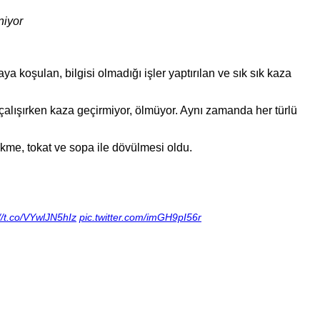
niyor
aya koşulan, bilgisi olmadığı işler yaptırılan ve sık sık kaza
alışırken kaza geçirmiyor, ölmüyor. Aynı zamanda her türlü
kme, tokat ve sopa ile dövülmesi oldu.
//t.co/VYwlJN5hIz
pic.twitter.com/imGH9pI56r