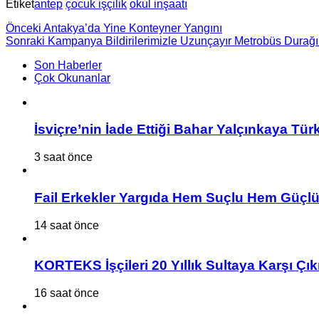
Etiket
antep
çocuk işçilik
okul inşaatı
Önceki
Antakya’da Yine Konteyner Yangını
Sonraki
Kampanya Bildirilerimizle Uzunçayır Metrobüs Durağ
Son Haberler
Çok Okunanlar
İsviçre’nin İade Ettiği Bahar Yalçınkaya Tür
3 saat önce
Fail Erkekler Yargıda Hem Suçlu Hem Güçlü
14 saat önce
KORTEKS İşçileri 20 Yıllık Sultaya Karşı Çık
16 saat önce