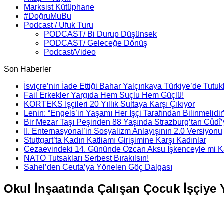
Marksist Kütüphane
#DoğruMuBu
Podcast / Ufuk Turu
PODCAST/ Bi Durup Düşünsek
PODCAST/ Geleceğe Dönüş
Podcast/Video
Son Haberler
İsviçre’nin İade Ettiği Bahar Yalçınkaya Türkiye’de Tutuk
Fail Erkekler Yargıda Hem Suçlu Hem Güçlü!
KORTEKS İşçileri 20 Yıllık Sultaya Karşı Çıkıyor
Lenin: “Engels’in Yaşamı Her İşçi Tarafından Bilinmelidir
Bir Mezar Taşı Peşinden 88 Yaşında Strazburg’tan Cûdî
II. Enternasyonal’in Sosyalizm Anlayışının 2.0 Versiyonu
Stuttgart’ta Kadın Katliamı Girişimine Karşı Kadınlar
Cezaevindeki 14. Gününde Özcan Aksu İşkenceyle mi Ka
NATO Tutsakları Serbest Bırakılsın!
Sahel’den Ceuta’ya Yönelen Göç Dalgası
Okul İnşaatında Çalışan Çocuk İşçiye 