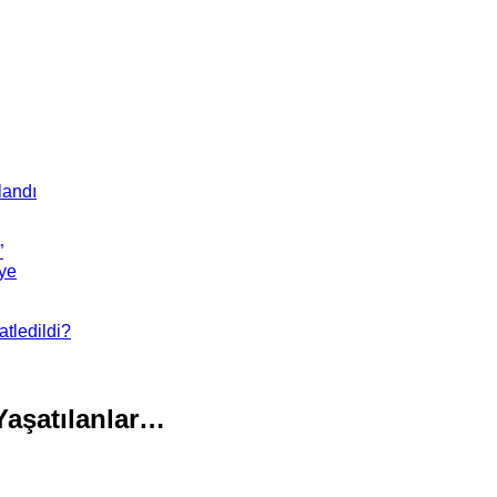
landı
”
’ye
tledildi?
Yaşatılanlar…