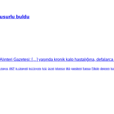
usurlu buldu
lınteri Gazetesi: […] yaşında kronik kalp hastalığına, defalarca
 mayıs
AKP
iş cinayeti
işçi kıyımı
kriz
ücret
işkence
tikb
pandemi
fransa
Filistin
deprem
ko