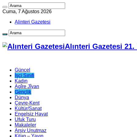
Cuma, 7 Ağustos 2026
Alinteri Gazetesi
Alınteri Gazetesi 21
Güncel
İşçi Sınıfı
Kadın
Agîre Jîyan
Gençlik
Dünya
Çevre-Kent
Kültür/Sanat
Engelsiz Hayat
Ufuk Turu
Makaleler
Arşiv Unutmaz
Kitap – Yayın