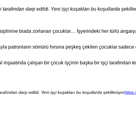
i tarafından darp edildi. Yeni işçi kuşakları bu koşullarda şekille
m disiplinine biada zorlanan çocuklar… İşyerindeki her türlü angary
a patronların sömürü hırsına peşkeş çekilen çocuklar sadece ç
nşaatında çalışan bir çocuk işçinin başka bir işçi tarafından te
arafından darp edildi. Yeni işçi kuşakları bu koşullarda şekilleniyor
https: