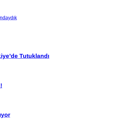
ındaydık
kiye’de Tutuklandı
!
ıyor