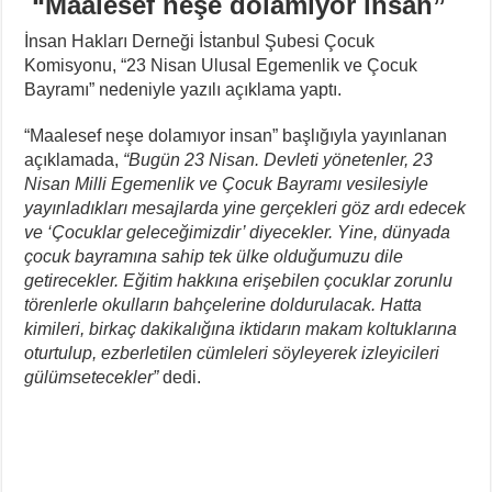
“Maalesef neşe dolamıyor insan”
İnsan Hakları Derneği İstanbul Şubesi Çocuk
Komisyonu, “23 Nisan Ulusal Egemenlik ve Çocuk
Bayramı” nedeniyle yazılı açıklama yaptı.
“Maalesef neşe dolamıyor insan” başlığıyla yayınlanan
açıklamada,
“Bugün 23 Nisan. Devleti yönetenler, 23
Nisan Milli Egemenlik ve Çocuk Bayramı vesilesiyle
yayınladıkları mesajlarda yine gerçekleri göz ardı edecek
ve ‘Çocuklar geleceğimizdir’ diyecekler. Yine, dünyada
çocuk bayramına sahip tek ülke olduğumuzu dile
getirecekler. Eğitim hakkına erişebilen çocuklar zorunlu
törenlerle okulların bahçelerine doldurulacak. Hatta
kimileri, birkaç dakikalığına iktidarın makam koltuklarına
oturtulup, ezberletilen cümleleri söyleyerek izleyicileri
gülümsetecekler”
dedi.