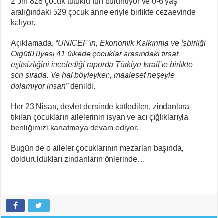
2 bin 828 çocuk tutuklunun bulunuyor ve 0-6 yaş
aralığındaki 529 çocuk anneleriyle birlikte cezaevinde
kalıyor.
Açıklamada,
“UNICEF’in, Ekonomik Kalkınma ve İşbirliği
Örgütü üyesi 41 ülkede çocuklar arasındaki fırsat
eşitsizliğini incelediği raporda Türkiye İsrail’le birlikte
son sırada. Ve hal böyleyken, maalesef neşeyle
dolamıyor insan”
denildi.
Her 23 Nisan, devlet dersinde katledilen, zindanlara
tıkılan çocukların ailelerinin isyan ve acı çığlıklarıyla
benliğimizi kanatmaya devam ediyor.
Bugün de o aileler çocuklarının mezarları başında,
dolduruldukları zindanların önlerinde…