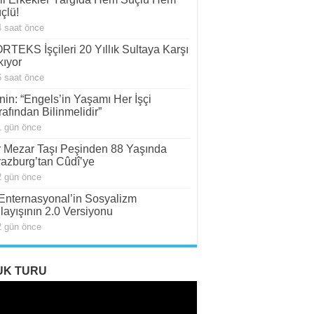
çlü!
4 saat önce
RTEKS İşçileri 20 Yıllık Sultaya Karşı
kıyor
6 saat önce
nin: “Engels’in Yaşamı Her İşçi
rafından Bilinmelidir”
1 gün önce
r Mezar Taşı Peşinden 88 Yaşında
razburg’tan Cûdî’ye
2 gün önce
. Enternasyonal’in Sosyalizm
layışının 2.0 Versiyonu
2 gün önce
UK TURU