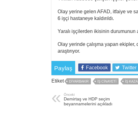
Olay yerine gelen AFAD, itfaiye ve sağ
6 işçi hastaneye kaldırıldı.
Yaralı işçilerden ikisinin durumunun 
Olay yerinde çalışma yapan ekipler, d
araştırıyor.
Paylaş
Facebook
Twitter
Etiket
DIYARBAKIR
IŞ CINAYETI
IŞ KAZA
Önceki
Demirtaş ve HDP seçim
beyannamelerini açıkladı