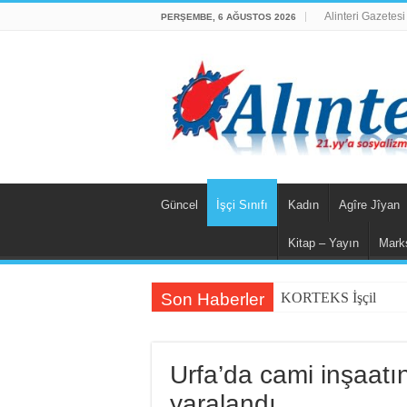
Alinteri Gazetesi
PERŞEMBE, 6 AĞUSTOS 2026
Güncel
İşçi Sınıfı
Kadın
Agîre Jîyan
Kitap – Yayın
Mark
Son Haberler
KORTEKS İşçileri 20 
Urfa’da cami inşaatın
yaralandı