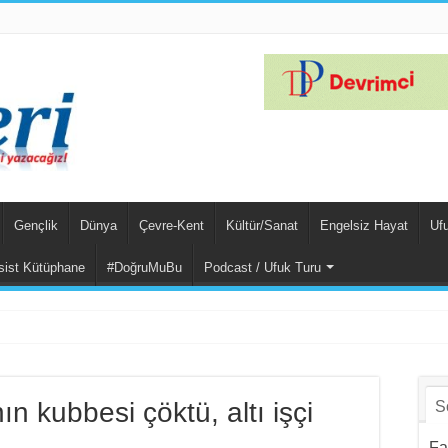
Gençlik
Dünya
Çevre-Kent
Kültür/Sanat
Engelsiz Hayat
Uf
sist Kütüphane
#DoğruMuBu
Podcast / Ufuk Turu
Yıllık S
ın kubbesi çöktü, altı işçi
S
Fa