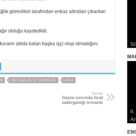
lık görevlileri tarafından enkaz altından çıkarılan
ağır olduğu kaydedildi.
RO
RO
Ro
uvarın altıda kalan başka işçi olup olmadığını
So
De
De
De
Ro
MA
SI
IŞÇI SAĞLIĞI VE GÜVENLIĞI
URFA
Sonraki
Gazze sınırında İsrail
saldırganlığı tırmandı
19
19
II
Öz
Çe
Çe
An
So
Ma
İd
İd
EN