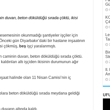
Gü
KO
 duvarı, beton döküldüğü sırada çöktü, ikisi
Çı
Le
n esemesinin okunmadığı şantiyeler işçiler için
Ta
nceki gün Diyarbakır’daki bir hastane inşaatının
esi çökmüş,
beş
işçi yaralanmıştı.
Bi
 caminin duvarı, beton döküldüğü sırada çöktü.
St
kaldırılan altı işçiden ikisinin durumunun ağır
II
An
şaat halinde olan 11 Nisan Camisi’nin iç
plara beton döküldüğü sırada meydana geldiği
UF
 duvarın altında kaldı.