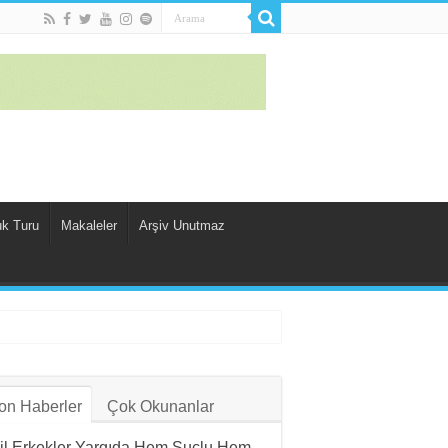
uk Turu
Makaleler
Arşiv Unutmaz
on Haberler
Çok Okunanlar
il Erkekler Yargıda Hem Suçlu Hem