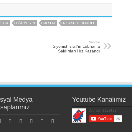
ĞITIM
EĞITIM-SEN
MESEM
NISA SUDE DEMIREL
Sonraki
Siyonist İsrail’in Lübnan’a
Saldırıları Hız Kazandı
syal Medya
Youtube Kanalımız
saplarımız