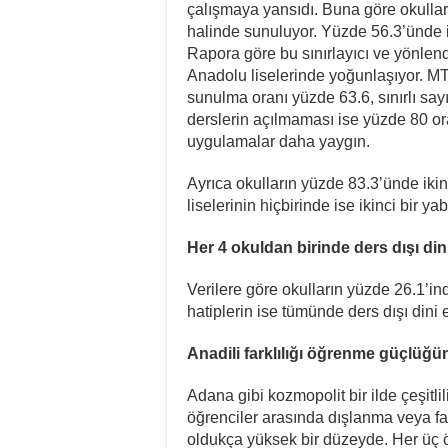
çalışmaya yansıdı. Buna göre okullar
halinde sunuluyor. Yüzde 56.3’ünde is
Rapora göre bu sınırlayıcı ve yönlend
Anadolu liselerinde yoğunlaşıyor. MT
sunulma oranı yüzde 63.6, sınırlı sa
derslerin açılmaması ise yüzde 80 ora
uygulamalar daha yaygın.
Ayrıca okulların yüzde 83.3’ünde iki
liselerinin hiçbirinde ise ikinci bir y
Her 4 okuldan birinde ders dışı dini
Verilere göre okulların yüzde 26.1’ind
hatiplerin ise tümünde ders dışı dini et
Anadili farklılığı öğrenme güçlüğ
Adana gibi kozmopolit bir ilde çeşitli
öğrenciler arasında dışlanma veya f
oldukça yüksek bir düzeyde. Her üç 