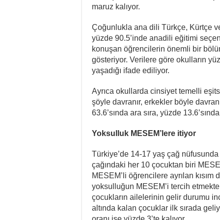
maruz kalıyor.
Çoğunlukla ana dili Türkçe, Kürtçe v
yüzde 90.5’inde anadili eğitimi seçen
konuşan öğrencilerin önemli bir böl
gösteriyor. Verilere göre okulların 
yaşadığı ifade ediliyor.
Ayrıca okullarda cinsiyet temelli eşit
şöyle davranır, erkekler böyle davranı
63.6’sında ara sıra, yüzde 13.6’sında 
Yoksulluk MESEM’lere itiyor
Türkiye’de 14-17 yaş çağ nüfusunda 
çağındaki her 10 çocuktan biri MESE
MESEM’li öğrencilere ayrılan kısım d
yoksulluğun MESEM’i tercih etmekte
çocukların ailelerinin gelir durumu in
altında kalan çocuklar ilk sırada geliy
oranı ise yüzde 3’te kalıyor.