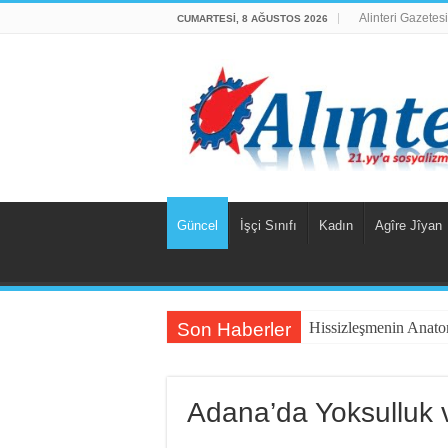
Alinteri Gazetesi
CUMARTESI, 8 AĞUSTOS 2026
Güncel
İşçi Sınıfı
Kadın
Agîre Jîyan
Son Haberler
Hissizleşmenin Anato
“Siyasi Bilinç” Kavra
Beş Çocuğu İle ‘De
Adana’da Yoksulluk 
İsviçre’nin İade Etti