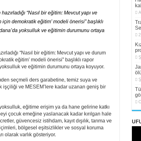
da Hem Suçlu Hem Güçlü!
kal
zırladığı “Nasıl bir eğitim: Mevcut yapı ve
A
Yıllık Sultaya Karşı Çıkıyor
 için demokratik eğitim’ modeli önerisi” başlıklı
Tr
amı Her İşçi Tarafından Bilinmelidir”
Se
Adana’da yoksulluk ve eğitimin durumunu ortaya
2
den 88 Yaşında Strazburg’tan Cûdî’ye
Kı
Sosyalizm Anlayışının 2.0 Versiyonu
pr
ladığı “Nasıl bir eğitim: Mevcut yapı ve durum
Ş
tliamı Girişimine Karşı Kadınlar
kratik eğitim’ modeli önerisi” başlıklı rapor
yoksulluk ve eğitimin durumunu ortaya koyuyor.
Ja
öl
mden seçmeli ders garabetine, temiz suya ve
Ş
k işçiliği ve MESEM’lere kadar uzanan geniş bir
Tü
gö
O
yoksulluk, eğitime erişim ya da hane gelirine katkı
aneyi çocuk emeğine yaslanacak kadar kırılgan hale
cretler, güvencesiz istihdam, kayıt dışılık, tarıma ve
UF
çimleri, bölgesel eşitsizlikler ve sosyal koruma
ı olarak varlık gösteriyor.