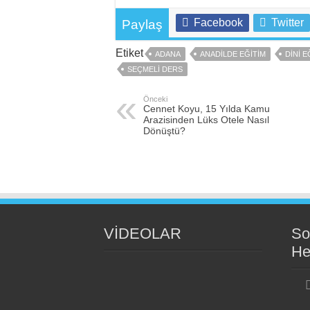
Facebook
Twitter
Paylaş
Etiket
ADANA
ANADILDE EĞITIM
DINI E
SEÇMELI DERS
Önceki
Cennet Koyu, 15 Yılda Kamu
Arazisinden Lüks Otele Nasıl
Dönüştü?
VİDEOLAR
So
He