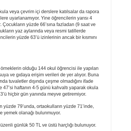
okula veya çevrim içi derslere katılsalar da rapora
lere uyarlanamıyor. Yine öğrencilerin yarısı 4
r. Çocukların yüzde 66’sına fazladan (9 saat ve
ukların yaz aylarında veya resmi tatillerde
ncilerin yüzde 63’ü izinlerinin ancak bir kısmını
örneklerin olduğu 144 okul öğrencisi ile yapılan
ya ve gıdaya erişim verileri de yer alıyor. Buna
ında tuvaletler dışında çeşme olmadığını ifade
e 47’si haftanın 4-5 günü kahvaltı yaparak okula
.3’ü hiçbir gün yanında meyve getiremiyor.
ın yüzde 79’unda, ortaokulların yüzde 71’inde,
nde yemek olanağı bulunmuyor.
üzenli günlük 50 TL ve üstü harçlığı bulunuyor.