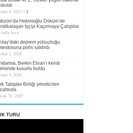
dırıldı
ralık 8, 2021
1
abzon’da Hekimoğlu Döküm’de
ndikalaşan İşçiyi Kaçırmaya Çalıştılar
 hafta önce
zılay’daki deprem yolsuzluğu
otestosuna polis saldırdı
ubat 3, 2020
ndarma, Berkin Elvan’ı kendi
ümünde kusurlu buldu
ubat 3, 2020
rk Tabipler Birliği yöneticileri
zaltında
cak 31, 2020
UK TURU