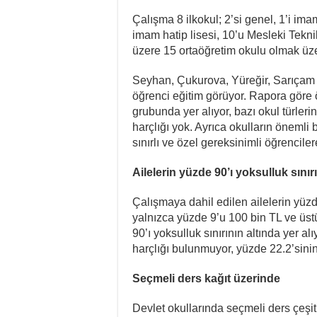
Çalışma 8 ilkokul; 2’si genel, 1’i ima
imam hatip lisesi, 10’u Mesleki Tekni
üzere 15 ortaöğretim okulu olmak üze
Seyhan, Çukurova, Yüreğir, Sarıçam 
öğrenci eğitim görüyor. Rapora göre 
grubunda yer alıyor, bazı okul türler
harçlığı yok. Ayrıca okulların önemli
sınırlı ve özel gereksinimli öğrencile
Ailelerin yüzde 90’ı yoksulluk sınır
Çalışmaya dahil edilen ailelerin yüzd
yalnızca yüzde 9’u 100 bin TL ve üstü
90’ı yoksulluk sınırının altında yer a
harçlığı bulunmuyor, yüzde 22.2’sinin
Seçmeli ders kağıt üzerinde
Devlet okullarında seçmeli ders çeşitl