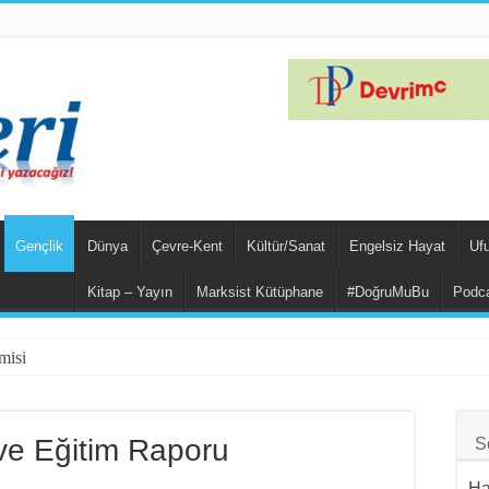
Gençlik
Dünya
Çevre-Kent
Kültür/Sanat
Engelsiz Hayat
Uf
Kitap – Yayın
Marksist Kütüphane
#DoğruMuBu
Podca
misi
mının Unsurları
port Kampı’nda…
ve Eğitim Raporu
S
ği Bahar Yalçınkaya Türkiye’de Tutuklandı
Ha