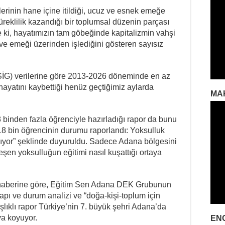
lerinin hane içine itildiği, ucuz ve esnek emeğe
süreklilik kazandığı bir toplumsal düzenin parçası
e ki, hayatımızın tam göbeğinde kapitalizmin vahşi
 ve emeği üzerinden işlediğini gösteren sayısız
 (İSİG) verilerine göre 2013-2026 döneminde en az
 hayatını kaybettiği henüz geçtiğimiz aylarda
MA
inden fazla öğrenciyle hazırladığı rapor da bunu
 18 bin öğrencinin durumu raporlandı: Yoksulluk
k alıyor” şeklinde duyuruldu. Sadece Adana bölgesini
eşen yoksulluğun eğitimi nasıl kuşattığı ortaya
 haberine göre, Eğitim Sen Adana DEK Grubunun
yapı ve durum analizi ve “doğa-kişi-toplum için
şlıklı rapor Türkiye’nin 7. büyük şehri Adana’da
ya koyuyor.
EN