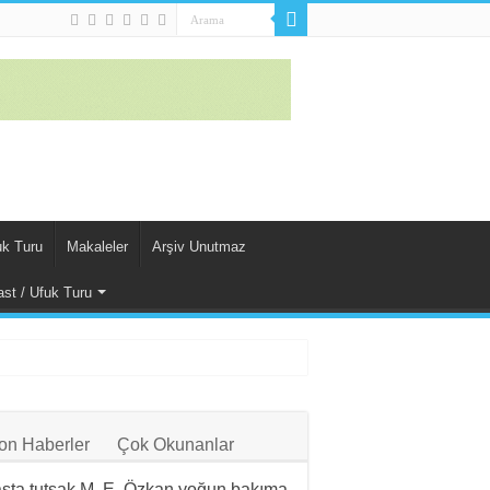
uk Turu
Makaleler
Arşiv Unutmaz
st / Ufuk Turu
on Haberler
Çok Okunanlar
sta tutsak M. E. Özkan yoğun bakıma