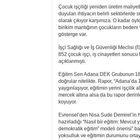
Çocuk işçiliği yeniden üretim maliyet
duyulan ihtiyacın belirli sektörlerde 
olarak çıkıyor karşımıza. O kadar öyl
birikim mantığının çocukların bedeni
gösterge var.
İşçi Sağlığı ve İş Güvenliği Meclisi
852 çocuk işçi, iş cinayetleri sonucu
açıklanmıştı.
Eğitim Sen Adana DEK Grubunun 18 b
doğrular nitelikte. Rapor, “Adana’da
yaygınlaşıyor, eğitimin yerini işçili
mercek altına alsa da bu rapor derinl
koyuyor.
Evrensel’den Nisa Sude Demirel’in
hazırladığı “Nasıl bir eğitim: Mevcut 
demokratik eğitim” modeli önerisi” ba
yoksulluk ve eğitimin durumunu orta