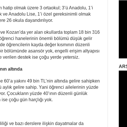
m hatip olmak üzere 3 ortaokul; 3’ü Anadolu, 1’i
k ve Anadolu Lise, 1’i özel gereksinimli olmak
re 26 okula dayandırılıyor.
ve Kozan’da yer alan okullarda toplam 18 bin 316
öğrenci hanelerinin önemli bölümü düşük gelir
inde öğrencilerin kayda değer kısmının düzenli
 bir bölümünde asansör yok, engelli erişim altyapısı
re verilen destek ise çoğu yerde yetersiz.
AR
ının altında
e 60’a yakını 49 bin TL’nin altında gelire sahipken
 aylık gelire sahip. Yani öğrenci ailelerinin yüzde
lıyor. Çocukların yüzde 40’ının düzenli günlük
 ise çoğu gün harçlığı yok.
iliği ve bazı derslere ilişkin dayatmalar da