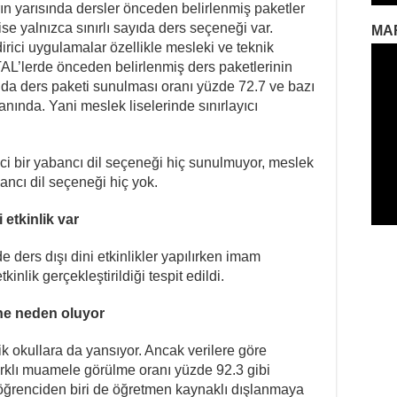
ın yarısında dersler önceden belirlenmiş paketler
e yalnızca sınırlı sayıda ders seçeneği var.
MA
irici uygulamalar özellikle mesleki ve teknik
AL’lerde önceden belirlenmiş ders paketlerinin
yıda ders paketi sunulması oranı yüzde 72.7 ve bazı
nında. Yani meslek liselerinde sınırlayıcı
nci bir yabancı dil seçeneği hiç sunulmuyor, meslek
abancı dil seçeneği hiç yok.
 etkinlik var
e ders dışı dini etkinlikler yapılırken imam
kinlik gerçekleştirildiği tespit edildi.
üne neden oluyor
lik okullara da yansıyor. Ancak verilere göre
arklı muamele görülme oranı yüzde 92.3 gibi
öğrenciden biri de öğretmen kaynaklı dışlanmaya