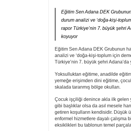
Fail Erkekler Yargı
Eğitim Sen Adana DEK Grubunun ha
KORTEKS İşçileri 20 
durum analizi ve ‘doğa-kişi-toplum
Lenin: “Engels’in Yaş
rapor Türkiye’nin 7. büyük şehri 
Bir Mezar Taşı Peşin
koyuyor
II. Enternasyonal’in 
Eğitim Sen Adana DEK Grubunun hazır
Stuttgart’ta Kadın Ka
analizi ve ‘doğa-kişi-toplum için demo
Türkiye’nin 7. büyük şehri Adana’da 
Yoksulluktan eğitime, anadilde eğiti
yemeğe erişimden dini eğitime, çocu
skalada taranmış bölge okulları.
Çocuk işçiliği denince akla ilk gelen 
gibi başlıklar olsa da asıl mesele h
getiren koşulların kendisidir. Düşük ü
enformel hizmetlere dayalı çalışma bi
eksiklikleri bu tablonun temel parçalar