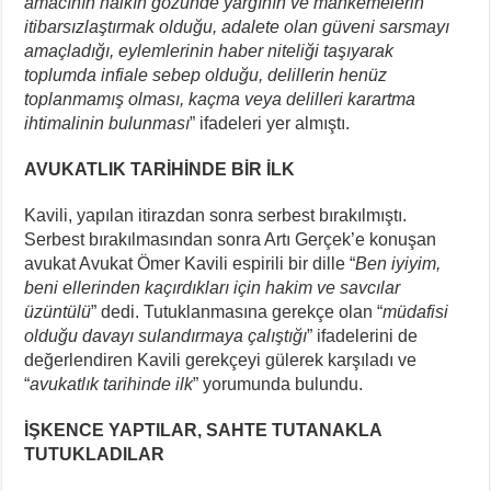
amacının halkın gözünde yargının ve mahkemelerin
itibarsızlaştırmak olduğu, adalete olan güveni sarsmayı
amaçladığı, eylemlerinin haber niteliği taşıyarak
toplumda infiale sebep olduğu, delillerin henüz
toplanmamış olması, kaçma veya delilleri karartma
ihtimalinin bulunması
” ifadeleri yer almıştı.
AVUKATLIK TARİHİNDE BİR İLK
Kavili, yapılan itirazdan sonra serbest bırakılmıştı.
Serbest bırakılmasından sonra Artı Gerçek’e konuşan
avukat Avukat Ömer Kavili espirili bir dille “
Ben iyiyim,
beni ellerinden kaçırdıkları için hakim ve savcılar
üzüntülü
” dedi. Tutuklanmasına gerekçe olan “
müdafisi
olduğu davayı sulandırmaya çalıştığı
” ifadelerini de
değerlendiren Kavili gerekçeyi gülerek karşıladı ve
“
avukatlık tarihinde ilk
” yorumunda bulundu.
İŞKENCE YAPTILAR, SAHTE TUTANAKLA
TUTUKLADILAR