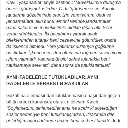
Kavili yaşananları şöyle özetledi: “
Müvekkilimle duruşma
öncesi görüşmek istedim. O da ‘görüşemezsin. Ancak
jandarma gözetiminde olur. İzin vermiyorum’ dedi ve
jandarmalara ‘alın bunu’ emrini verince jandarmalar
bana saldırdı ve müvekkilimle birlikte dışarı attı. Beni
yerde sürüklediler. İki bacağımı ayırarak ayak
bileklerimden tutarak beni cezaevine götürdüler, orada
da işkence bitmedi. Yere yatırarak dizleriyle göğsüme
bastırdılar. İşkencenin izleri olmasına rağmen savcı hiçbir
işlem yapmadı, yapmadığı gibi sahte tutanakla beni
tutuklamaya sevk etti, daha sonra da tutuklattırdılar.
”
AYNI İFADELERLE TUTUKLADILAR, AYNI
İFADELERLE SERBEST BIRAKTILAR
Gözaltına alınmasından tutuklanmasına başından geçen
bütün süreci kanunsuz olarak niteleyen Kavili
“Söylemedim, dinlemediler ama ne acıdır ki söylediğim
sözler nedeniyle beni tutuklamışlarken, itirazımda dile
getirdiğim aynı ifadelerle hakim beni serbest bıraktı
” dedi.