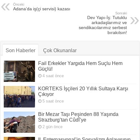
Önceki
Adana’da iş(çi servisi) kazası
Sonraki
Dev Yapı-İş: Tutuklu
arkadaşlarımız ve
sendikacılarımız serbest
bırakılsın!
Son Haberler
Çok Okunanlar
Fail Erkekler Yargıda Hem Suçlu Hem
Güçlü!
4 saat önce
KORTEKS İşçileri 20 Yıllık Sultaya Karşı
Çıkıyor
5 saat önce
Bir Mezar Taşı Peşinden 88 Yaşında
Strazburg’tan Cûdî’ye
2 gün önce
II. Enternasyonal’in Sosyalizm Anlayışının