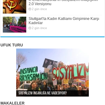
2.0 Versiyonu
2 gün önce
Stuttgart’ta Kadın Katliamı Girişimine Karşı
Kadınlar
2 gün önce
UFUK TURU
ROJAVA: Rehavete Kapılan Bir Devrimin Hazin
ROJAVA: Rehavete Kapılan Bir Devrimin Hazin
Rojava: Rehavete Kapılan Bir Devrimin Hazin
Sosyalizm İnsanlığa Ne Vadediyor?
Gerileyişi -III
Gerileyişi -II
Gerileyişi*
Rojava Devrimi İçin Yangın Alarmı
MAKALELER