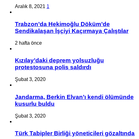
Aralık 8, 2021
1
Trabzon’da Hekimoğlu Döküm’de
Sendikalaşan İşçiyi Kaçırmaya Çalıştılar
2 hafta önce
Kızılay’daki deprem yolsuzluğu
protestosuna polis saldırdı
Şubat 3, 2020
Jandarma, Berkin Elvan’ı kendi ölümünde
kusurlu buldu
Şubat 3, 2020
Türk Tabipler Birliği yöneticileri gözaltında