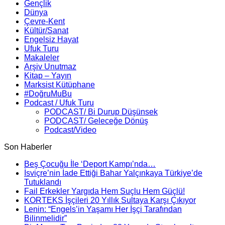
Gençlik
Dünya
Çevre-Kent
Kültür/Sanat
Engelsiz Hayat
Ufuk Turu
Makaleler
Arşiv Unutmaz
Kitap – Yayın
Marksist Kütüphane
#DoğruMuBu
Podcast / Ufuk Turu
PODCAST/ Bi Durup Düşünsek
PODCAST/ Geleceğe Dönüş
Podcast/Video
Son Haberler
Beş Çocuğu İle ‘Deport Kampı’nda…
İsviçre’nin İade Ettiği Bahar Yalçınkaya Türkiye’de
Tutuklandı
Fail Erkekler Yargıda Hem Suçlu Hem Güçlü!
KORTEKS İşçileri 20 Yıllık Sultaya Karşı Çıkıyor
Lenin: “Engels’in Yaşamı Her İşçi Tarafından
Bilinmelidir”