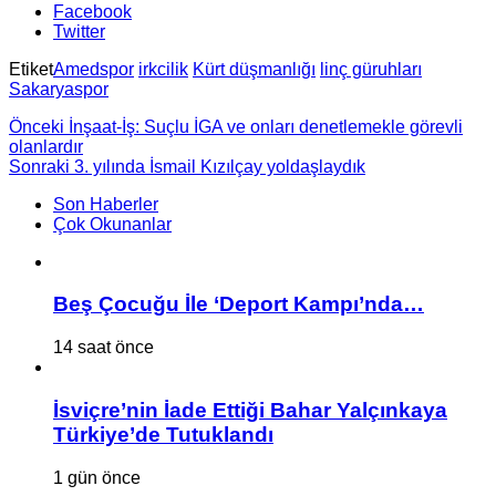
Facebook
Twitter
Etiket
Amedspor
irkcilik
Kürt düşmanlığı
linç güruhları
Sakaryaspor
Önceki
İnşaat-İş: Suçlu İGA ve onları denetlemekle görevli
olanlardır
Sonraki
3. yılında İsmail Kızılçay yoldaşlaydık
Son Haberler
Çok Okunanlar
Beş Çocuğu İle ‘Deport Kampı’nda…
14 saat önce
İsviçre’nin İade Ettiği Bahar Yalçınkaya
Türkiye’de Tutuklandı
1 gün önce