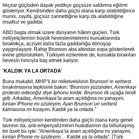
Irkçılar güçlüden dayak yedikçe güçsüze saldırma eğilimi
gösteriyor. Kendisinden daha güçlü olana karşı olabildiğince
munis, zayıfa, güçsüz zannettiğine karşı da alabildiğine
insafsız ve gaddar.
ABD başta olmak üzere dünyanın hâkim güçleri, Türk
milliyetçilerinin büyük heveslenmelerini kursaklarında
bıraktıkça, acziyet daha fazla gaddarlığa dönüşüp
yaygınlaşıyor. Rahip Brunson aba altından sopa gösterilerek
evine götürülürken, Türkiyeli ezilenlere de, kursakta bırakılan
hevesin hıncıyla baş etmek kalıyor.
‘KALDIK YA LA ORTADA’
Buna mukabil, MHP’li bir milletvekilinin Brunson’ın serbest
bırakılmasına tepkisine bakın:
“Brunson yüzünden, Amerikayı
protesto edeceğiz diye İphonu kırdık. Brunson ilk uçağa bindi
gitti. Arkadaş, Amerikaya’la aram açıldığına mı yanayım,
kırılan İPhone mı üzüleyim, Ajan Brunson’un serbest
kalmasına mı kızayım. Kaldık ya la ortada.”
Türk milliyetçisinin kendinden daha güçlü olana karşı genel
tavrının da, anti-emperyalizminin hudutlarının da billurlaşmış
bir özeti bu işte:
“Amerikaya’la aram açıldığına mı yanayım,
kırılan İPhone mı üzüleyim… Kaldık ya la ortada”.
(Türk