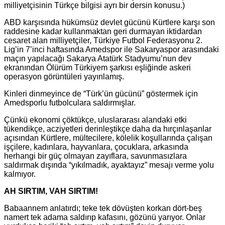
milliyetçisinin Türkçe bilgisi ayrı bir dersin konusu.)
ABD karşısında hükümsüz devlet gücünü Kürtlere karşı son
raddesine kadar kullanmaktan geri durmayan iktidardan
cesaret alan milliyetçiler, Türkiye Futbol Federasyonu 2.
Lig’in 7’inci haftasında Amedspor ile Sakaryaspor arasındaki
maçın yapılacağı Sakarya Atatürk Stadyumu’nun dev
ekranından Ölürüm Türkiyem şarkısı eşliğinde askeri
operasyon görüntüleri yayınlamış.
Kinleri dinmeyince de “Türk’ün gücünü” göstermek için
Amedsporlu futbolculara saldırmışlar.
Çünkü ekonomi çöktükçe, uluslararası alandaki etki
tükendikçe, acziyetleri derinleştikçe daha da hırçınlaşanlar
açısından Kürtlere, mültecilere, kölelik koşullarında çalışan
işçilere, kadınlara, hayvanlara, çocuklara, arkasında
herhangi bir güç olmayan zayıflara, savunmasızlara
saldırmak dışında “yıkılmadık, ayaktayız” mesajı verme yolu
kalmıyor.
AH SIRTIM, VAH SIRTIM!
Babaannem anlatırdı; teke tek dövüşten korkan dört-beş
namert tek adama saldırıp kafasını, gözünü yarıyor. Onlar