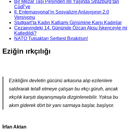
Bir Mezar Taşı Peşinden 88 Yaşında Strazburg’tan
Cûdî’ye
II. Enternasyonal’in Sosyalizm Anlayışının 2.0
Versiyonu
Stuttgart’ta Kadın Katliamı Girişimine Karşı Kadınlar
Cezaevindeki 14. Gününde Özcan Aksu İşkenceyle mi
Katledildi?
NATO Tutsakları Serbest Bırakılsın!
Eziğin ırkçılığı
Ezikliğini devletin gücünü arkasına alıp ezilenlere
saldırarak telafi etmeye çalışan bu ırkçı güruh, ancak
ırkçılık karşıtı dayanışmayla dizginlenebilir. Yoksa bu
akım giderek dört bir yanı sarmaya başlar, başlıyor.
İrfan Aktan