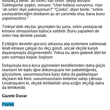
vurdukça beriki “ah sırtım, vah sırtım” deyip duruyor.
Saldırganlar şaşkın, soruyor: “Ulan kafana vuruyoruz, niye
‘ah sırtım’ diye yakınıyorsun?” “Çünkü”, diyor beriki, “sırtımı
yaslayabileceğim dostlarım şu an yanımda olsa, bana bunu
yapamazdınız.”
Türkiye’deki ırkçılar, geçmişten bu yana, sırtını yaslayacak
kimsesi olmayanlara topluca saldırdı. Bunu yaparken de
sırtını hep devlete yasladı.
Ezikliğini devletin gücünü arkasına alıp ezilenlere saldırarak
telafi etmeye çalışan bu ırkçı güruh, ancak ırkçılık karşıtı
dayanışmayla dizginlenebilir. Yoksa bu akım giderek dört bir
yanı sarmaya başlar, başlıyor.
Dolayısıyla koca koca şişinmeleri kendilerinden daha güçlü
olanların bir toplu iğne dokunuşuyla her patlatıldığında,
güçsüzlere, savunmasızlara karşı daha da gaddarlaşan
ırkçıların tek freni, savunmasızların birbirine sahip çıkması.
Unutmayalım ki, ırkçılık tehlikelidir ama eziğin ırkçılığı daha
da tehlikelidir.
Gazete Duvar
Paylaş