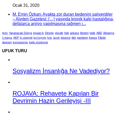
Ocak 31, 2020
M. Emin Özkan: Ayakta zor duran bedenini salıverdiler
– Alınteri Gazetesi: […] yaşında kronik kalp hastalığına,
defalarca anjiyo yapılmasına rağmen ı...
grev
Yaşanacak Dünya
inşaat-iş
Direniş
gözaltı
hdp
ankara
Alınteri
polis
ABD
Almanya
1 mayıs
AKP
iş cinayeti
işçi kıyımı
kriz
ücret
işkence
tikb
pandemi
fransa
Filistin
deprem
koronavirüs
toplu sözleşme
UFUK TURU
Sosyalizm İnsanlığa Ne Vadediyor?
ROJAVA: Rehavete Kapılan Bir
Devrimin Hazin Gerileyişi -III