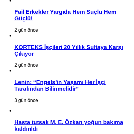
Fail Erkekler Yargıda Hem Suçlu Hem
Güçlü!
2 gün önce
KORTEKS İşçileri 20 Yıllık Sultaya Karşı
Çıkıyor
2 gün önce
Lenin: “Engels’in Yaşamı Her İşçi
Tarafından Bilinmelidir”
3 gün önce
Hasta tutsak M. E. Özkan yoğun bakıma
kaldırıldı