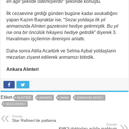
en ağır şekilde ödemişlerdir”
şeklinde konuştu.
İlk cezaevine girdiği günden bugüne kadar avukatlığını
yapan Kazım Bayraktar ise, “
Sezai yoldaşa ilk yıl
anmamızda Alinteri gazetesini hediye getirmiştik. Bu yıl
ise ona bir öncülük hikayesi hediye getirdik
” diyerek 3.
Havalimanı işçilerinin direnişini anlattı.
Daha sonra Atilla Acartürk ve Selma Aybal yoldaşların
mezarları ziyaret edilerek anmamızı bitirdik.
Ankara Alınteri
Etiket
ALINTERI
ANKARA
ANMA
ESMAHAN EKINCI
SEZAI EKINCI
Önceki
Star Rafineri’de patlama
Sonraki
KHK’li doktorları açlığa mahkum