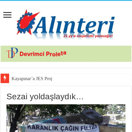
Kayapınar’a JES Projesi için Jan
Sezai yoldaşlaydık…