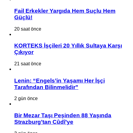
Fail Erkekler Yargıda Hem Suçlu Hem
Güçlü!
20 saat önce
KORTEKS İşçileri 20 Yıllık Sultaya Karşı
Çıkıyor
21 saat önce
Lenin: “Engels’in Yaşamı Her İşçi
Tarafından Bilinmelidir”
2 gün önce
Bir Mezar Taşı Peşinden 88 Yaşında
Strazburg’tan Cûdî’ye