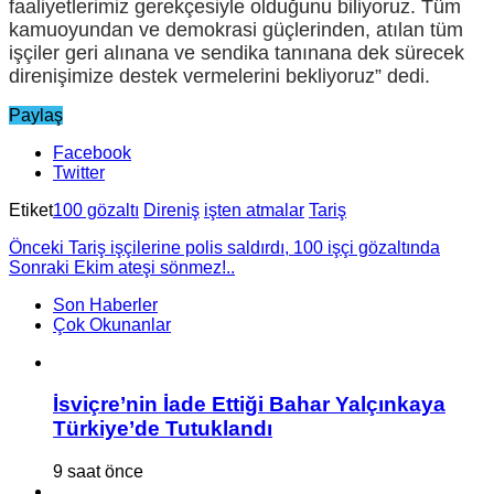
faaliyetlerimiz gerekçesiyle olduğunu biliyoruz. Tüm
kamuoyundan ve demokrasi güçlerinden, atılan tüm
işçiler geri alınana ve sendika tanınana dek sürecek
direnişimize destek vermelerini bekliyoruz” dedi.
Paylaş
Facebook
Twitter
Etiket
100 gözaltı
Direniş
işten atmalar
Tariş
Önceki
Tariş işçilerine polis saldırdı, 100 işçi gözaltında
Sonraki
Ekim ateşi sönmez!..
Son Haberler
Çok Okunanlar
İsviçre’nin İade Ettiği Bahar Yalçınkaya
Türkiye’de Tutuklandı
9 saat önce