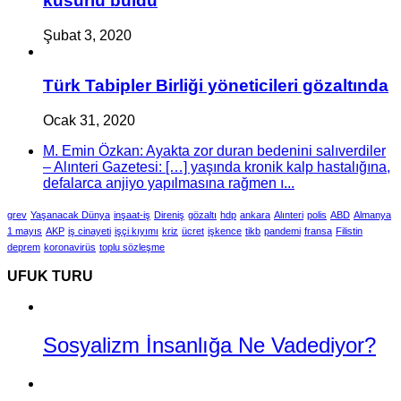
kusurlu buldu
Şubat 3, 2020
Türk Tabipler Birliği yöneticileri gözaltında
Ocak 31, 2020
M. Emin Özkan: Ayakta zor duran bedenini salıverdiler
– Alınteri Gazetesi: […] yaşında kronik kalp hastalığına,
defalarca anjiyo yapılmasına rağmen ı...
grev
Yaşanacak Dünya
inşaat-iş
Direniş
gözaltı
hdp
ankara
Alınteri
polis
ABD
Almanya
1 mayıs
AKP
iş cinayeti
işçi kıyımı
kriz
ücret
işkence
tikb
pandemi
fransa
Filistin
deprem
koronavirüs
toplu sözleşme
UFUK TURU
Sosyalizm İnsanlığa Ne Vadediyor?