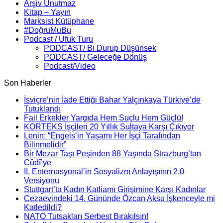
Arşiv Unutmaz
Kitap – Yayın
Marksist Kütüphane
#DoğruMuBu
Podcast / Ufuk Turu
PODCAST/ Bi Durup Düşünsek
PODCAST/ Geleceğe Dönüş
Podcast/Video
Son Haberler
İsviçre’nin İade Ettiği Bahar Yalçınkaya Türkiye’de
Tutuklandı
Fail Erkekler Yargıda Hem Suçlu Hem Güçlü!
KORTEKS İşçileri 20 Yıllık Sultaya Karşı Çıkıyor
Lenin: “Engels’in Yaşamı Her İşçi Tarafından
Bilinmelidir”
Bir Mezar Taşı Peşinden 88 Yaşında Strazburg’tan
Cûdî’ye
II. Enternasyonal’in Sosyalizm Anlayışının 2.0
Versiyonu
Stuttgart’ta Kadın Katliamı Girişimine Karşı Kadınlar
Cezaevindeki 14. Gününde Özcan Aksu İşkenceyle mi
Katledildi?
NATO Tutsakları Serbest Bırakılsın!