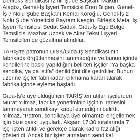
Deriteks Sendikası İzmir Şube Başkanı Makum
Alagöz, Genel-İş İşyeri Temsicisi Eren Bilgen, Genel-
İş 7 Nolu Şube Başkanı Kemal Köroğlu, Genel-İş 2
Nolu Şube Yöneticisi Bayram Kesgin, Birleşik Metal-İş
İşyeri Temsilcisi Sedat Sadak, Gıda-İş Ege Bölge
Temsilcisi Mazhar Uzbek ve Akar Tekstil İşyeri
Temsilcileri de gözaltına alındılar.
TARİŞ’te patronun DİSK/Gıda-İş Sendikası’nın
fabrikada örgütlenmesini tanımadığını ve bunun içinde
kendilerine baskı yapıldığını belirten işçiler “Ya başka
sendika, ya da istifa” denildiğini dile getirdiler. Bunun
üzerine işçiler fabrikadan çıkmama kararı alarak
fabrika içinde eyleme başladı.
Gıda-İş’e üye olduğu için TARİŞ’ten atılan işçilerden
Murat Yılmaz, fabrika yönetiminin işçinin iradesini
tanımayarak sendikayı kabul etmediğini belirtti.
Yılmaz, “Patron, sendikaya üye olmamızı engellemek
için bize baskı uyguladı. Akşam 17:30 sıralarında 7
işçi işten atıldı ve gerekçe olarak kadro fazlalığı
gösterildi. Ancak biz işten atmaların sendikal