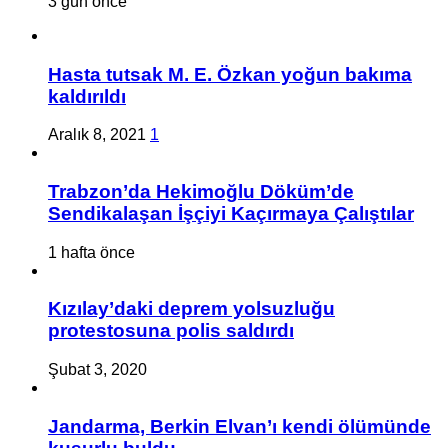
3 gün önce
Hasta tutsak M. E. Özkan yoğun bakıma
kaldırıldı
Aralık 8, 2021
1
Trabzon’da Hekimoğlu Döküm’de
Sendikalaşan İşçiyi Kaçırmaya Çalıştılar
1 hafta önce
Kızılay’daki deprem yolsuzluğu
protestosuna polis saldırdı
Şubat 3, 2020
Jandarma, Berkin Elvan’ı kendi ölümünde