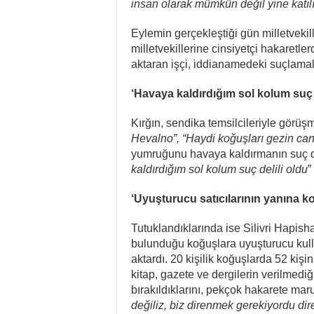
insan olarak mümkün değil yine katıl
Eylemin gerçekleştiği gün milletvekill
milletvekillerine cinsiyetçi hakaretl
aktaran işçi, iddianamedeki suçlamal
‘Havaya kaldırdığım sol kolum suç d
Kırğın, sendika temsilcileriyle gör
Hevalno”, “Haydi koğuşları gezin can
yumruğunu havaya kaldırmanın suç deli
kaldırdığım sol kolum suç delili oldu
”
‘Uyuşturucu satıcılarının yanına k
Tutuklandıklarında ise Silivri Hapishan
bulunduğu koğuşlara uyuşturucu kullan
aktardı. 20 kişilik koğuşlarda 52 kişi
kitap, gazete ve dergilerin verilmediğ
bırakıldıklarını, pekçok hakarete maruz
değiliz, biz direnmek gerekiyordu d