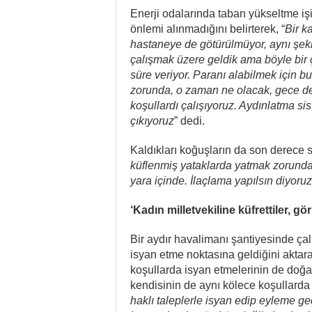
Enerji odalarında taban yükseltme işi 
önlemi alınmadığını belirterek, “
Bir k
hastaneye de götürülmüyor, aynı şek
çalışmak üzere geldik ama böyle bir ç
süre veriyor. Paranı alabilmek için b
zorunda, o zaman ne olacak, gece d
koşullardı çalışıyoruz. Aydınlatma si
çıkıyoruz
” dedi.
Kaldıkları koğuşların da son derece s
küflenmiş yataklarda yatmak zorunda 
yara içinde. İlaçlama yapılsın diyoruz
‘Kadın milletvekiline küfrettiler, gö
Bir aydır havalimanı şantiyesinde ç
isyan etme noktasına geldiğini aktaran 
koşullarda isyan etmelerinin de doğal
kendisinin de aynı kölece koşullarda ç
haklı taleplerle isyan edip eyleme ge