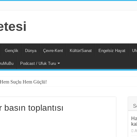
Gençlik
Dünya
Çevre-Kent
Kültür/Sanat
Engelsiz Hayat
Uf
ruMuBu
Podcast / Ufuk Turu
da Hem Suçlu Hem Güçlü!
Yıllık Sultaya Karşı Çıkıyor
amı Her İşçi Tarafından Bilinmelidir”
r basın toplantısı
S
den 88 Yaşında Strazburg’tan Cûdî’ye
Ha
Sosyalizm Anlayışının 2.0 Versiyonu
kal
A
tliamı Girişimine Karşı Kadınlar