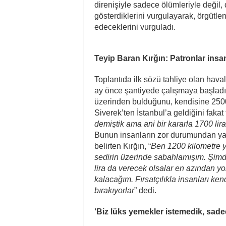
direnişiyle sadece ölümleriyle değil,
gösterdiklerini vurgulayarak, örgüt
edeceklerini vurguladı.
Teyip Baran Kırğın: Patronlar insan
Toplantıda ilk sözü tahliye olan haval
ay önce şantiyede çalışmaya başladığını
üzerinden bulduğunu, kendisine 2500 
Siverek’ten İstanbul’a geldiğini faka
demiştik ama ani bir kararla 1700 lira 
Bunun insanların zor durumundan yara
belirten Kırğın, “
Ben 1200 kilometre y
sedirin üzerinde sabahlamışım. Şimd
lira da verecek olsalar en azından yo
kalacağım. Fırsatçılıkla insanları ken
bırakıyorlar
” dedi.
‘Biz lüks yemekler istemedik, sadec