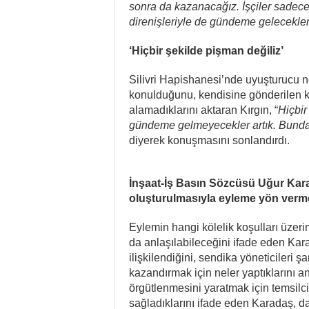
sonra da kazanacağız. İşçiler sade
direnişleriyle de gündeme gelecekler
‘Hiçbir şekilde pişman değiliz’
Silivri Hapishanesi’nde uyuşturucu 
konulduğunu, kendisine gönderilen kit
alamadıklarını aktaran Kırgın, “
Hiçbir
gündeme gelmeyecekler artık. Bundan
diyerek konuşmasını sonlandırdı.
İnşaat-İş Basın Sözcüsü Uğur Karad
oluşturulmasıyla eyleme yön verme
Eylemin hangi kölelik koşulları üzer
da anlaşılabileceğini ifade eden Kar
ilişkilendiğini, sendika yöneticileri ş
kazandırmak için neler yaptıklarını anl
örgütlenmesini yaratmak için temsilci
sağladıklarını ifade eden Karadaş, d