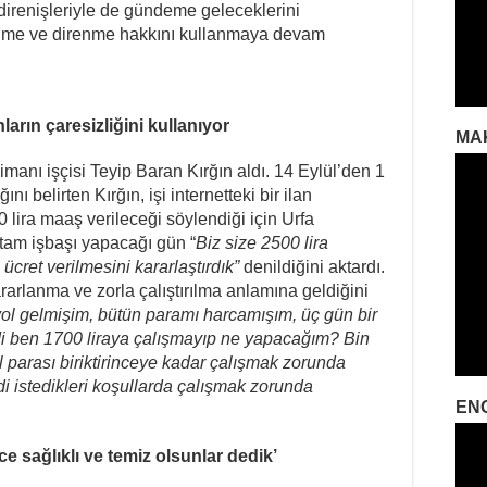
 direnişleriyle de gündeme geleceklerini
lenme ve direnme hakkını kullanmaya devam
ların çaresizliğini kullanıyor
MA
imanı işçisi Teyip Baran Kırğın aldı. 14 Eylül’den 1
 belirten Kırğın, işi internetteki bir ilan
lira maaş verileceği söylendiği için Urfa
t tam işbaşı yapacağı gün “
Biz size 2500 lira
ücret verilmesini kararlaştırdık”
denildiğini aktardı.
rlanma ve zorla çalıştırılma anlamına geldiğini
ol gelmişim, bütün paramı harcamışım, üç gün bir
i ben 1700 liraya çalışmayıp ne yapacağım? Bin
l parası biriktirinceye kadar çalışmak zorunda
di istedikleri koşullarda çalışmak zorunda
EN
e sağlıklı ve temiz olsunlar dedik’