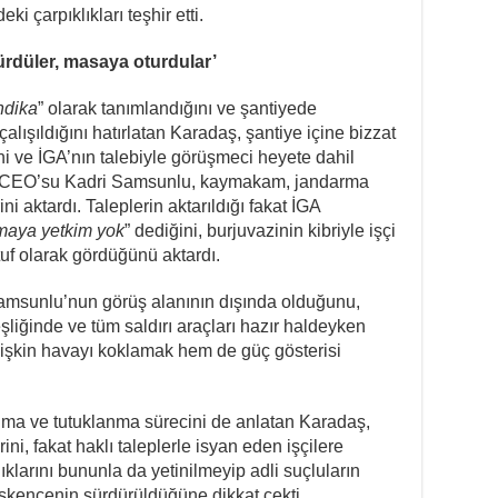
ki çarpıklıkları teşhir etti.
türdüler, masaya oturdular’
ndika
” olarak tanımlandığını ve şantiyede
lışıldığını hatırlatan Karadaş, şantiye içine bizzat
ini ve İGA’nın talebiyle görüşmeci heyete dahil
GA CEO’su Kadri Samsunlu, kaymakam, jandarma
ni aktardı. Taleplerin aktarıldığı fakat İGA
maya yetkim yok
” dediğini, burjuvazinin kibriyle işçi
ütuf olarak gördüğünü aktardı.
 Samsunlu’nun görüş alanının dışında olduğunu,
liğinde ve tüm saldırı araçları hazır haldeyken
ilişkin havayı koklamak hem de güç gösterisi
lınma ve tutuklanma sürecini de anlatan Karadaş,
ini, fakat haklı taleplerle isyan eden işçilere
klarını bununla da yetinilmeyip adli suçluların
işkencenin sürdürüldüğüne dikkat çekti.