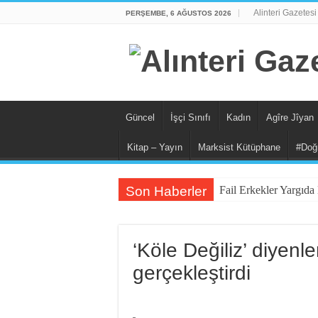
Alinteri Gazetesi
PERŞEMBE, 6 AĞUSTOS 2026
Güncel
İşçi Sınıfı
Kadın
Agîre Jîyan
Kitap – Yayın
Marksist Kütüphane
#Doğ
Son Haberler
Fail Erkekler Yargı
KORTEKS İşçileri 20 
Lenin: “Engels’in Yaş
‘Köle Değiliz’ diyenle
Bir Mezar Taşı Peşin
gerçekleştirdi
II. Enternasyonal’in 
Stuttgart’ta Kadın Ka