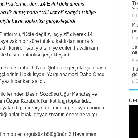
Tr
a Platformu, dün, 14 Eylül’deki direniş
ünde Özcan Aksu İşkenceyle mi Katledildi?
Se
rı ilk duruşmada “adli kotrol” şartıyla tahliye
1
st Bırakılsın!
riyle basın toplantısı gerçekleştirdi
Kı
önelen Göç Dalgası
pr
atformu, “Köle değiliz, işçiyiz!” diyerek 14
Ş
Doğa Festivali’nde Keyfi Gözaltılar
ya yakın bir süre tutuklu kaldıktan sonra 5
Ja
“adli kontrol” şartıyla tahliye edilen havalimanı
öl
ikte basın toplantısı gerçekleştirdi.
Ş
m-Sen İstanbul 6 Nolu Şube’de gerçekleşen basın
Tü
İşçilerinin Haklı İsyanı Yargılanamaz! Daha Önce
gö
azılı pankart asıldı.
O
emsilcilerinden Basın Sözcüsü Uğur Karadaş ve
UF
ı Özgür Karabulut’un katıldığı toplantıda,
mayalandığı, direniş sürecinde, operasyon anında,
ndığı anlatılarak, dayanışmanın önemine vurgu
sınıfının bu en örgütsüz bölüğünün 3 Havalimanı