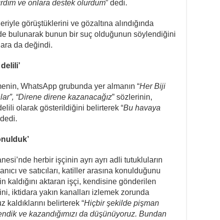
ırdım ve onlara destek olurdum
” dedi.
eriyle görüştüklerini ve gözaltına alındığında
erde bulunarak bunun bir suç olduğunun söylendiğini
ara da değindi.
elili’
üşmenin, WhatsApp grubunda yer almanın “
Her Biji
lar”, “Direne direne kazanacağız
” sözlerinin,
li olarak gösterildiğini belirterek “
Bu havaya
 dedi.
onulduk’
esi’nde herbir işçinin ayrı ayrı adli tutukluların
ıcı ve satıcıları, katiller arasına konulduğunu
nin kaldığını aktaran işçi, kendisine gönderilen
ini, iktidara yakın kanalları izlemek zorunda
 kaldıklarını belirterek “
Hiçbir şekilde pişman
irendik ve kazandığımızı da düşünüyoruz. Bundan