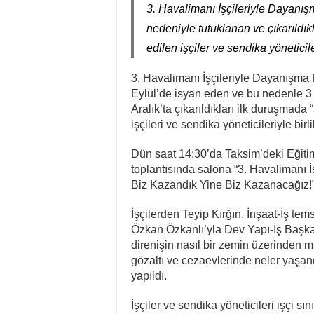
3. Havalimanı İşçileriyle Dayanışm
Cezaevindeki 14. Gün
nedeniyle tutuklanan ve çıkarıldıkla
NATO Tutsakları Serbe
edilen işçiler ve sendika yöneticile
Sahel’den Ceuta’ya Y
3. Havalimanı İşçileriyle Dayanışma Pl
24. Munzur Kültür ve 
Eylül’de isyan eden ve bu nedenle 3 a
Aralık’ta çıkarıldıkları ilk duruşmada 
işçileri ve sendika yöneticileriyle birl
Dün saat 14:30’da Taksim’deki Eğiti
toplantısında salona “3. Havalimanı 
Biz Kazandık Yine Biz Kazanacağız!” y
İşçilerden Teyip Kırğın, İnşaat-İş t
Özkan Özkanlı’yla Dev Yapı-İş Başkan
direnişin nasıl bir zemin üzerinden 
gözaltı ve cezaevlerinde neler yaşa
yapıldı.
İşçiler ve sendika yöneticileri işçi 