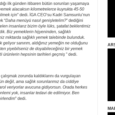
dığı ilk günden itibaren bütün sorunları yaşamaya
 yemek alacaksın kilometrelerce kuyrukta 45-50
ilmek için
” dedi. İGA CEO’su Kadri Samsunlu’nun
k “
Daha menüyü nasıl genişletelim?
” dediğini
len insanlarız bizim öyle lüks, şatafat beklentimiz
ik. Biz yemeklerin hijyeninden, sağlıklı
iz miktarda sağlıklı yemek talebinde bulunduk.
ak geliyor sanırım, aldığınız yemeğin ne olduğunu
AR
en yiyebilseniz de doyabileceğiniz bir yemek
i ürünlerin hepsinin tarihleri geçmiş
” dedi.
e çalışmak zorunda kaldıklarını da vurgulayan
değil, ama sağlık sorunlarımız da ciddiye
Parol veriyorlar avucuna gidiyorsun. Orada herkes
önlemi yok, insanlar tedavi de edilmiyor. Ben
irlendim
” dedi.
MA