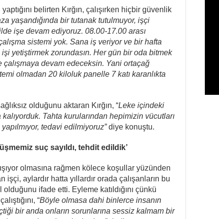
yaptığını belirten Kırğın, çalışırken hiçbir güvenlik
aza yaşandığında bir tutanak tutulmuyor, işçi
ilde işe devam ediyoruz. 08.00-17.00 arası
alışma sistemi yok. Sana iş veriyor ve bir hafta
u işi yetiştirmek zorundasın. Her gün bir oda bitmek
e çalışmaya devam edeceksin. Yani ortaçağ
stemi olmadan 20 kiloluk panelle 7 katı karanlıkta
ağlıksız olduğunu aktaran Kırğın, “
Leke içindeki
kalıyorduk. Tahta kurularından hepimizin vücutları
 yapılmıyor, tedavi edilmiyoruz”
diye konuştu.
rüşmemiz suç sayıldı, tehdit edildik’
alışıyor olmasına rağmen kölece koşullar yüzünden
işçi, aylardır hatta yıllardır orada çalışanların bu
 olduğunu ifade etti. Eyleme katıldığını çünkü
alıştığını, “
Böyle olmasa dahi binlerce insanın
çtiği bir anda onların sorunlarına sessiz kalmam bir