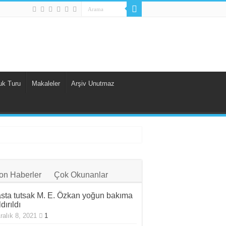
uk Turu
Makaleler
Arşiv Unutmaz
on Haberler
Çok Okunanlar
sta tutsak M. E. Özkan yoğun bakıma
dırıldı
ralık 8, 2021
1