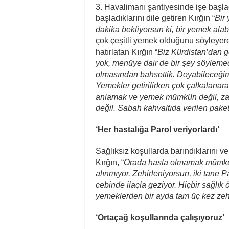
3. Havalimanı şantiyesinde işe başla
başladıklarını dile getiren Kırğın “
Bir
dakika bekliyorsun ki, bir yemek alab
çok çeşitli yemek olduğunu söyleyere
hatırlatan Kırğın “
Biz Kürdistan’dan ge
yok, menüye dair de bir şey söylemed
olmasından bahsettik. Doyabileceğim
Yemekler getirilirken çok çalkalanar
anlamak ve yemek mümkün değil, zat
değil. Sabah kahvaltıda verilen paketl
‘Her hastalığa Parol veriyorlardı’
Sağlıksız koşullarda barındıklarını v
Kırğın, “
Orada hasta olmamak mümkün 
alınmıyor. Zehirleniyorsun, iki tane 
cebinde ilaçla geziyor. Hiçbir sağlık 
yemeklerden bir ayda tam üç kez zeh
‘Ortaçağ koşullarında çalışıyoruz’