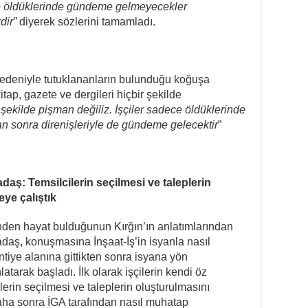
ce öldüklerinde gündeme gelmeyecekler
dir”
diyerek sözlerini tamamladı.
nedeniyle tutuklananların bulunduğu koğuşa
ap, gazete ve dergileri hiçbir şekilde
 şekilde pişman değiliz. İşçiler sadece öldüklerinde
 sonra direnişleriyle de gündeme gelecektir
”
aş: Temsilcilerin seçilmesi ve taleplerin
ye çalıştık
inden hayat bulduğunun Kırğın’ın anlatımlarından
adaş, konuşmasına İnşaat-İş’in isyanla nasıl
antiye alanına gittikten sonra isyana yön
atarak başladı. İlk olarak işçilerin kendi öz
lerin seçilmesi ve taleplerin oluşturulmasını
aha sonra İGA tarafından nasıl muhatap