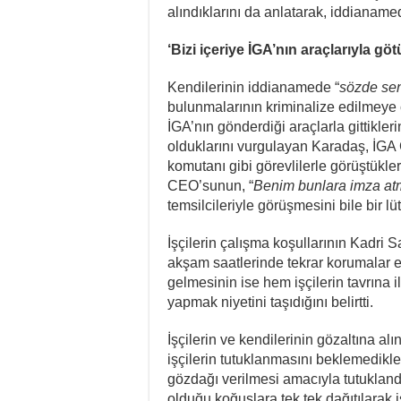
alındıklarını da anlatarak, iddianamede
‘Bizi içeriye İGA’nın araçlarıyla gö
Kendilerinin iddianamede “
sözde se
bulunmalarının kriminalize edilmeye ça
İGA’nın gönderdiği araçlarla gittikler
olduklarını vurgulayan Karadaş, İ
komutanı gibi görevlilerle görüştükleri
CEO’sunun, “
Benim bunlara imza at
temsilcileriyle görüşmesini bile bir l
İşçilerin çalışma koşullarının Kadri
akşam saatlerinde tekrar korumalar eş
gelmesinin ise hem işçilerin tavrına 
yapmak niyetini taşıdığını belirtti.
İşçilerin ve kendilerinin gözaltına a
işçilerin tutuklanmasını beklemedikler
gözdağı verilmesi amacıyla tutuklandı
olduğu koğuşlara tek tek dağıtılarak 