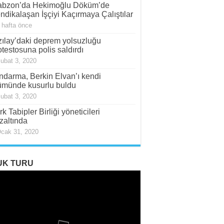
abzon’da Hekimoğlu Döküm’de
ndikalaşan İşçiyi Kaçırmaya Çalıştılar
 hafta önce
zılay’daki deprem yolsuzluğu
otestosuna polis saldırdı
ubat 3, 2020
ndarma, Berkin Elvan’ı kendi
ümünde kusurlu buldu
ubat 3, 2020
rk Tabipler Birliği yöneticileri
zaltında
cak 31, 2020
UK TURU