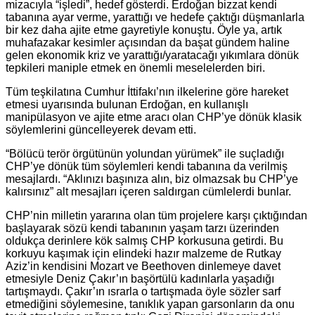
mizacıyla “işledi”, hedef gösterdi. Erdoğan bizzat kendi
tabanına ayar verme, yarattığı ve hedefe çaktığı düşmanlarla
bir kez daha ajite etme gayretiyle konuştu. Öyle ya, artık
muhafazakar kesimler açısından da başat gündem haline
gelen ekonomik kriz ve yarattığı/yaratacağı yıkımlara dönük
tepkileri maniple etmek en önemli meselelerden biri.
Tüm teşkilatına Cumhur İttifakı’nın ilkelerine göre hareket
etmesi uyarısında bulunan Erdoğan, en kullanışlı
manipülasyon ve ajite etme aracı olan CHP’ye dönük klasik
söylemlerini güncelleyerek devam etti.
“Bölücü terör örgütünün yolundan yürümek” ile suçladığı
CHP’ye dönük tüm söylemleri kendi tabanına da verilmiş
mesajlardı. “Aklınızı başınıza alın, biz olmazsak bu CHP’ye
kalırsınız” alt mesajları içeren saldırgan cümlelerdi bunlar.
CHP’nin milletin yararına olan tüm projelere karşı çıktığından
başlayarak sözü kendi tabanının yaşam tarzı üzerinden
oldukça derinlere kök salmış CHP korkusuna getirdi. Bu
korkuyu kaşımak için elindeki hazır malzeme de Rutkay
Aziz’in kendisini Mozart ve Beethoven dinlemeye davet
etmesiyle Deniz Çakır’ın başörtülü kadınlarla yaşadığı
tartışmaydı. Çakır’ın ısrarla o tartışmada öyle sözler sarf
etmediğini söylemesine, tanıklık yapan garsonların da onu