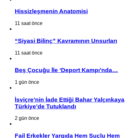
Hissizleşmenin Anatomisi
11 saat önce
“Siyasi Bilinç” Kavramının Unsurları
11 saat önce
Beş Çocuğu İle ‘Deport Kampı’nda…
1 gün önce
İsviçre’nin İade Ettiği Bahar Yalçınkaya
Türkiye’de Tutuklandı
2 gün önce
Fail Erkekler Yargıda Hem Suçlu Hem