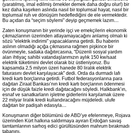
(yaratılmış, imal edilmiş örnekler demek daha doğru olur!) bir
kez daha kaşırken aslında nasıl bir toplumsal hayat, nasıl bir
toplumsal ruh ve dönüşüm hedeflediğini de ele vermektedir.
Bu açıdan da “seçim söylemi” deyip geçmemek lazım…
Zaten konuşmanın bir yerinde işçi ve emekçilerin ekonomik
çıkmazlarının üzerinden atlayamayacağını anlamış olmalı ki
sözü “elektrik indirimi” yapacaklarına getirdi. Bu haberin
aslının olmadığı açığa çıkmasına rağmen pişkince bir
övünmeyle, sadaka dağıtırcasına, “Düzenli sosyal yardım
alan ihtiyaç sahibi vatandaşlarımızın aylık 150 kw/saat
elektrik tüketimini devlet olarak biz üstleniyoruz. Bu
kapsamda 2,5 milyon üzeri hanede 80 liralık elektrik
faturasını devlet karşılayacak” dedi. Orda da durmadı lafı
kredi kartı borçlarına getirdi. Futbol federasyonlarına para
dağıtan Ziraat Bankası’nın kredi kartı borçlarının ödenmesi
için de düşük faizle kredi dağıtacağını söyledi. Halkbank’ın,
esnaf ve sanatkarların işletme giderlerini karşılamak üzere
22 milyar liralık kredi kullandıracağını müjdeledi. ulufe
dağıtan bir padişah edasıyla…
Konuşmanın diğer bölümünü de ABD’ye efelenmeye, Rojava
üzerinden Kürt halkına saldırmaya ayıran Erdoğan savaş
tamtamlarının sarhoş edici gürültüsünden mahrum bırakmadı
tabanını.