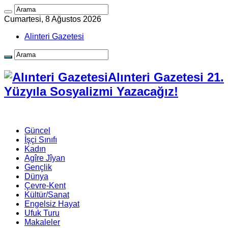
Cumartesi, 8 Ağustos 2026
Alinteri Gazetesi
Alınteri Gazetesi 21.
Yüzyıla Sosyalizmi Yazacağız!
Güncel
İşçi Sınıfı
Kadın
Agîre Jîyan
Gençlik
Dünya
Çevre-Kent
Kültür/Sanat
Engelsiz Hayat
Ufuk Turu
Makaleler