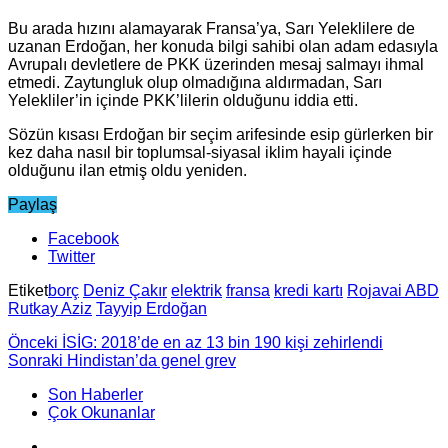
Bu arada hızını alamayarak Fransa’ya, Sarı Yeleklilere de
uzanan Erdoğan, her konuda bilgi sahibi olan adam edasıyla
Avrupalı devletlere de PKK üzerinden mesaj salmayı ihmal
etmedi. Zaytungluk olup olmadığına aldırmadan, Sarı
Yelekliler’in içinde PKK’lilerin olduğunu iddia etti.
Sözün kısası Erdoğan bir seçim arifesinde esip gürlerken bir
kez daha nasıl bir toplumsal-siyasal iklim hayali içinde
olduğunu ilan etmiş oldu yeniden.
Paylaş
Facebook
Twitter
Etiket
borç
Deniz Çakır
elektrik
fransa
kredi kartı
Rojavai ABD
Rutkay Aziz
Tayyip Erdoğan
Önceki
İSİG: 2018’de en az 13 bin 190 kişi zehirlendi
Sonraki
Hindistan’da genel grev
Son Haberler
Çok Okunanlar