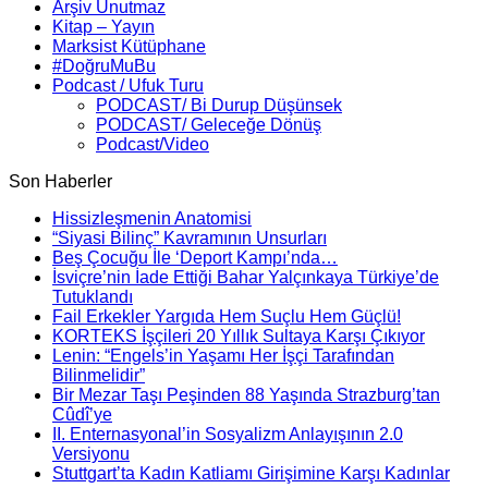
Arşiv Unutmaz
Kitap – Yayın
Marksist Kütüphane
#DoğruMuBu
Podcast / Ufuk Turu
PODCAST/ Bi Durup Düşünsek
PODCAST/ Geleceğe Dönüş
Podcast/Video
Son Haberler
Hissizleşmenin Anatomisi
“Siyasi Bilinç” Kavramının Unsurları
Beş Çocuğu İle ‘Deport Kampı’nda…
İsviçre’nin İade Ettiği Bahar Yalçınkaya Türkiye’de
Tutuklandı
Fail Erkekler Yargıda Hem Suçlu Hem Güçlü!
KORTEKS İşçileri 20 Yıllık Sultaya Karşı Çıkıyor
Lenin: “Engels’in Yaşamı Her İşçi Tarafından
Bilinmelidir”
Bir Mezar Taşı Peşinden 88 Yaşında Strazburg’tan
Cûdî’ye
II. Enternasyonal’in Sosyalizm Anlayışının 2.0
Versiyonu
Stuttgart’ta Kadın Katliamı Girişimine Karşı Kadınlar