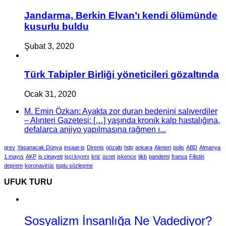
Jandarma, Berkin Elvan’ı kendi ölümünde
kusurlu buldu
Şubat 3, 2020
Türk Tabipler Birliği yöneticileri gözaltında
Ocak 31, 2020
M. Emin Özkan: Ayakta zor duran bedenini salıverdiler
– Alınteri Gazetesi: […] yaşında kronik kalp hastalığına,
defalarca anjiyo yapılmasına rağmen ı...
grev
Yaşanacak Dünya
inşaat-iş
Direniş
gözaltı
hdp
ankara
Alınteri
polis
ABD
Almanya
1 mayıs
AKP
iş cinayeti
işçi kıyımı
kriz
ücret
işkence
tikb
pandemi
fransa
Filistin
deprem
koronavirüs
toplu sözleşme
UFUK TURU
Sosyalizm İnsanlığa Ne Vadediyor?