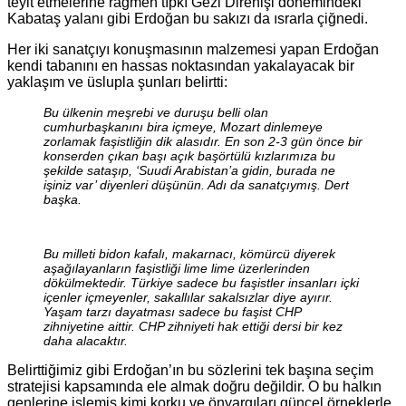
teyit etmelerine rağmen tıpkı Gezi Direnişi dönemindeki
Kabataş yalanı gibi Erdoğan bu sakızı da ısrarla çiğnedi.
Her iki sanatçıyı konuşmasının malzemesi yapan Erdoğan
kendi tabanını en hassas noktasından yakalayacak bir
yaklaşım ve üslupla şunları belirtti:
Bu ülkenin meşrebi ve duruşu belli olan
cumhurbaşkanını bira içmeye, Mozart dinlemeye
zorlamak faşistliğin dik alasıdır. En son 2-3 gün önce bir
konserden çıkan başı açık başörtülü kızlarımıza bu
şekilde sataşıp, ‘Suudi Arabistan’a gidin, burada ne
işiniz var’ diyenleri düşünün. Adı da sanatçıymış. Dert
başka.
Bu milleti bidon kafalı, makarnacı, kömürcü diyerek
aşağılayanların faşistliği lime lime üzerlerinden
dökülmektedir. Türkiye sadece bu faşistler insanları içki
içenler içmeyenler, sakallılar sakalsızlar diye ayırır.
Yaşam tarzı dayatması sadece bu faşist CHP
zihniyetine aittir. CHP zihniyeti hak ettiği dersi bir kez
daha alacaktır.
Belirttiğimiz gibi Erdoğan’ın bu sözlerini tek başına seçim
stratejisi kapsamında ele almak doğru değildir. O bu halkın
genlerine işlemiş kimi korku ve önyargıları güncel örneklerle