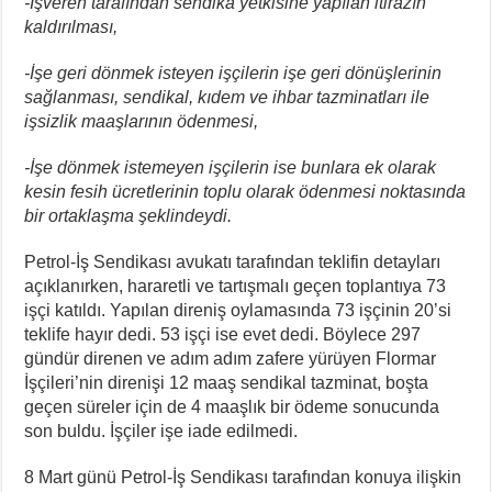
-İşveren tarafından sendika yetkisine yapılan itirazın
kaldırılması,
-İşe geri dönmek isteyen işçilerin işe geri dönüşlerinin
sağlanması, sendikal, kıdem ve ihbar tazminatları ile
işsizlik maaşlarının ödenmesi,
-İşe dönmek istemeyen işçilerin ise bunlara ek olarak
kesin fesih ücretlerinin toplu olarak ödenmesi noktasında
bir ortaklaşma şeklindeydi.
Petrol-İş Sendikası avukatı tarafından teklifin detayları
açıklanırken, hararetli ve tartışmalı geçen toplantıya 73
işçi katıldı. Yapılan direniş oylamasında 73 işçinin 20’si
teklife hayır dedi. 53 işçi ise evet dedi. Böylece 297
gündür direnen ve adım adım zafere yürüyen Flormar
İşçileri’nin direnişi 12 maaş sendikal tazminat, boşta
geçen süreler için de 4 maaşlık bir ödeme sonucunda
son buldu. İşçiler işe iade edilmedi.
8 Mart günü Petrol-İş Sendikası tarafından konuya ilişkin