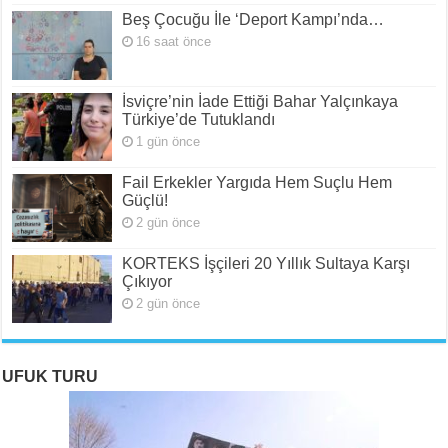
Beş Çocuğu İle ‘Deport Kampı’nda…
16 saat önce
İsviçre’nin İade Ettiği Bahar Yalçınkaya
Türkiye’de Tutuklandı
1 gün önce
Fail Erkekler Yargıda Hem Suçlu Hem
Güçlü!
2 gün önce
KORTEKS İşçileri 20 Yıllık Sultaya Karşı
Çıkıyor
2 gün önce
UFUK TURU