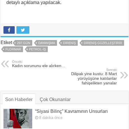
detaylı açıklama yapılacak.
Etiket
297.GÜN
DAYANŞMA
DIRENIŞ
DIRENIŞ GÜZELLEŞTIRIR
FLORMAR
PETROL-İŞ
Önceki
Kadın sorununu ele alırken…
Sonraki
Dilipak yine kustu: 8 Mart
yürüyüşüne katılanlar
fahişelikten yanalar
Son Haberler
Çok Okunanlar
“Siyasi Bilinç” Kavramının Unsurları
8 dakika önce