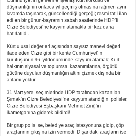
Cumhuriyet’in genlerine işlemiş Kürt korkusu ve
NATO Tutsakları Serbest Bırakılsın!
düşmanlığının onlarca yıl geçmiş olmasına rağmen aynı
Sahel’den Ceuta’ya Yönelen Göç Dalgası
kıvamda taşınarak, güncellendiği gerçeği; resmi tatil ilan
edilen bir günün-bayramın sabah saatlerinde HDP’li
Cizre Belediyesi’ne kayyım atamakla bir kez daha
hatırlatıldı.
Kürt ulusal değerleri açısından sayısız manevi değeri
ifade eden Cizre gibi bir kente Cumhuriyet’in
kuruluşunun 96. yıldönümünde kayyum atamak; Kürt
halkının siyasal ve toplumsal kazanımlarına, örgütlü
gücüne duyulan düşmanlığın altını çizmek dışında bir
anlamı yoktur.
31 Mart yerel seçimlerinde HDP tarafından kazanılan
Şırnak’ın Cizre Belediyesi’ne kayyum atandığını polisler,
Cizre Belediyesi Eşbaşkanı Mehmet Zırığ’ın
ikametgahına giderek bildirdi!
Bir grup polis ise, belediye araç istasyonuna gidip, çöp
araçlarının çıkışına izin vermedi. Dışarıdaki araçların ise