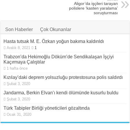
Aligor’da işçileri tarayan
polislere ‘kasten yaralama’
soruşturması
Son Haberler
Çok Okunanlar
Hasta tutsak M. E. Özkan yoğun bakıma kaldırıldı
Aralık 8, 2021
1
Trabzon’da Hekimoğlu Döküm’de Sendikalaşan İşçiyi
Kaçırmaya Çalıştılar
1 hafta önce
Kızılay’daki deprem yolsuzluğu protestosuna polis saldırdı
Şubat 3, 2020
Jandarma, Berkin Elvan’ı kendi ölümünde kusurlu buldu
Şubat 3, 2020
Türk Tabipler Birliği yöneticileri gözaltında
Ocak 31, 2020