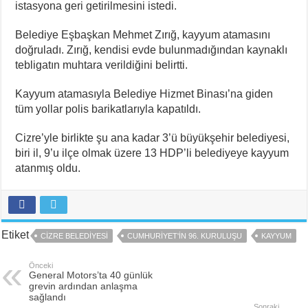
istasyona geri getirilmesini istedi.
Belediye Eşbaşkan Mehmet Zırığ, kayyum atamasını
doğruladı. Zırığ, kendisi evde bulunmadığından kaynaklı
tebligatın muhtara verildiğini belirtti.
Kayyum atamasıyla Belediye Hizmet Binası’na giden
tüm yollar polis barikatlarıyla kapatıldı.
Cizre’yle birlikte şu ana kadar 3’ü büyükşehir belediyesi,
biri il, 9’u ilçe olmak üzere 13 HDP’li belediyeye kayyum
atanmış oldu.
Etiket
CIZRE BELEDIYESI
CUMHURIYET'IN 96. KURULUŞU
KAYYUM
Önceki
General Motors’ta 40 günlük
grevin ardından anlaşma
sağlandı
Sonraki