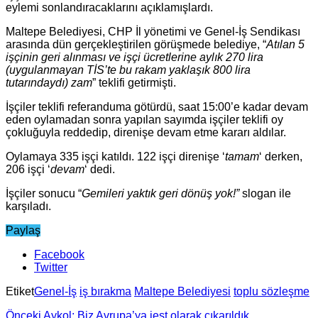
eylemi sonlandıracaklarını açıklamışlardı.
Maltepe Belediyesi, CHP İl yönetimi ve Genel-İş Sendikası
arasında dün gerçekleştirilen görüşmede belediye, “
Atılan 5
işçinin geri alınması ve işçi ücretlerine aylık 270 lira
(uygulanmayan TİS’te bu rakam yaklaşık 800 lira
tutarındaydı) zam
” teklifi getirmişti.
İşçiler teklifi referanduma götürdü, saat 15:00’e kadar devam
eden oylamadan sonra yapılan sayımda işçiler teklifi oy
çokluğuyla reddedip, direnişe devam etme kararı aldılar.
Oylamaya 335 işçi katıldı. 122 işçi direnişe ‘
tamam
‘ derken,
206 işçi ‘
devam
‘ dedi.
İşçiler sonucu “
Gemileri yaktık geri dönüş yok!”
slogan ile
karşıladı.
Paylaş
Facebook
Twitter
Etiket
Genel-İş
iş bırakma
Maltepe Belediyesi
toplu sözleşme
Önceki
Aykol: Biz Avrupa’ya jest olarak çıkarıldık