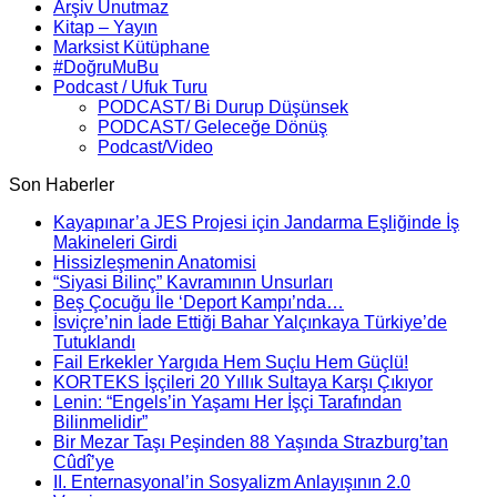
Arşiv Unutmaz
Kitap – Yayın
Marksist Kütüphane
#DoğruMuBu
Podcast / Ufuk Turu
PODCAST/ Bi Durup Düşünsek
PODCAST/ Geleceğe Dönüş
Podcast/Video
Son Haberler
Kayapınar’a JES Projesi için Jandarma Eşliğinde İş
Makineleri Girdi
Hissizleşmenin Anatomisi
“Siyasi Bilinç” Kavramının Unsurları
Beş Çocuğu İle ‘Deport Kampı’nda…
İsviçre’nin İade Ettiği Bahar Yalçınkaya Türkiye’de
Tutuklandı
Fail Erkekler Yargıda Hem Suçlu Hem Güçlü!
KORTEKS İşçileri 20 Yıllık Sultaya Karşı Çıkıyor
Lenin: “Engels’in Yaşamı Her İşçi Tarafından
Bilinmelidir”
Bir Mezar Taşı Peşinden 88 Yaşında Strazburg’tan
Cûdî’ye
II. Enternasyonal’in Sosyalizm Anlayışının 2.0