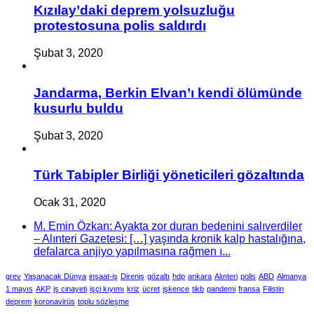
Kızılay’daki deprem yolsuzluğu
protestosuna polis saldırdı
Şubat 3, 2020
Jandarma, Berkin Elvan’ı kendi ölümünde
kusurlu buldu
Şubat 3, 2020
Türk Tabipler Birliği yöneticileri gözaltında
Ocak 31, 2020
M. Emin Özkan: Ayakta zor duran bedenini salıverdiler
– Alınteri Gazetesi: […] yaşında kronik kalp hastalığına,
defalarca anjiyo yapılmasına rağmen ı...
grev
Yaşanacak Dünya
inşaat-iş
Direniş
gözaltı
hdp
ankara
Alınteri
polis
ABD
Almanya
1 mayıs
AKP
iş cinayeti
işçi kıyımı
kriz
ücret
işkence
tikb
pandemi
fransa
Filistin
deprem
koronavirüs
toplu sözleşme