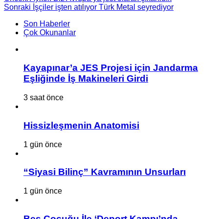
Sonraki
İşçiler işten atılıyor Türk Metal seyrediyor
Son Haberler
Çok Okunanlar
Kayapınar’a JES Projesi için Jandarma
Eşliğinde İş Makineleri Girdi
3 saat önce
Hissizleşmenin Anatomisi
1 gün önce
“Siyasi Bilinç” Kavramının Unsurları
1 gün önce
Beş Çocuğu İle ‘Deport Kampı’nda…