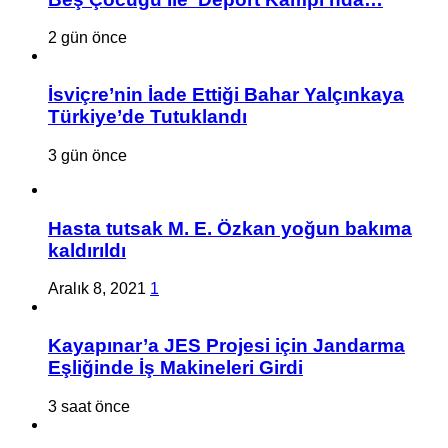
2 gün önce
İsviçre’nin İade Ettiği Bahar Yalçınkaya
Türkiye’de Tutuklandı
3 gün önce
Hasta tutsak M. E. Özkan yoğun bakıma
kaldırıldı
Aralık 8, 2021
1
Kayapınar’a JES Projesi için Jandarma
Eşliğinde İş Makineleri Girdi
3 saat önce