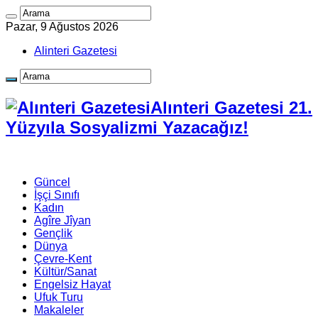
Pazar, 9 Ağustos 2026
Alinteri Gazetesi
Alınteri Gazetesi 21.
Yüzyıla Sosyalizmi Yazacağız!
Güncel
İşçi Sınıfı
Kadın
Agîre Jîyan
Gençlik
Dünya
Çevre-Kent
Kültür/Sanat
Engelsiz Hayat
Ufuk Turu
Makaleler