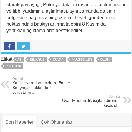
olarak paylaştığı; Polonya’daki bu insanlara acilen insani
ve tıbbi yardımın ulaştırılması, aynı zamanda da sınır
bölgesine bağımsız bir gözlemci heyeti gönderilmesi
noktasındaki baskıyı artırma talebini 8 Kasım’da
yaptıkları açıklamalarla desteklediler.
Etiket
AB
BELARUS
DUVAR
MÜLTECILER
ÖLÜM
POLONYA
Önceki
Katiller yargılanmazken, Emine
Şenyaşar hakkında 4.
soruşturma
Sonraki
Uyar Madencilik işçileri direndi,
kazandı!
Son Haberler
Çok Okunanlar