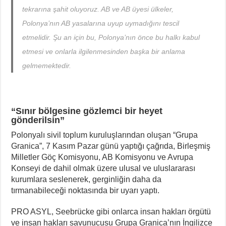
tekrarına şahit oluyoruz. AB ve AB üyesi ülkeler,
Polonya’nın AB yasalarına uyup uymadığını tescil
etmelidir. Şu an için bu, Polonya’nın önce bu halkı kabul
etmesi ve onlarla ilgilenmesinden başka bir anlama
gelmemektedir.
“Sınır bölgesine gözlemci bir heyet
gönderilsin”
Polonyalı sivil toplum kuruluşlarından oluşan “Grupa
Granica”, 7 Kasım Pazar günü yaptığı çağrıda, Birleşmiş
Milletler Göç Komisyonu, AB Komisyonu ve Avrupa
Konseyi de dahil olmak üzere ulusal ve uluslararası
kurumlara seslenerek, gerginliğin daha da
tırmanabileceği noktasında bir uyarı yaptı.
PRO ASYL, Seebrücke gibi onlarca insan hakları örgütü
ve insan hakları savunucusu Grupa Granica’nın İngilizce