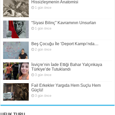
Hissizleşmenin Anatomisi
1 gün önce
“Siyasi Bilinç” Kavramının Unsurları
1 gün önce
Beş Çocuğu İle ‘Deport Kampı’nda…
2 gün önce
İsviçre’nin İade Ettiği Bahar Yalçınkaya
Türkiye’de Tutuklandı
3 gün önce
Fail Erkekler Yargıda Hem Suçlu Hem
Güçlü!
3 gün önce
UFUK TURU