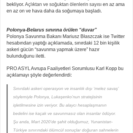
bekliyor.
Açlıktan ve soğuktan ölenlerin sayısı
en az ama
en az on ve hava daha da soğumaya başladı.
Polonya-Belarus sınırına örülen “duvar”
Polonya Savunma Bakanı Mariusz Błaszczak ise Twitter
hesabından yaptığı açıklamada, sınırdaki 12 bin kişilik
askeri gücün “savunma yapmak üzere” hazır
bulunduğunu iletti.
PRO ASYL Avrupa Faaliyetleri Sorumlusu Karl Kopp bu
açıklamayı şöyle değerlendirdi:
Sınırdaki askeri operasyon ve insanlık dışı ‘melez savaş’
söylemiyle Polonya, Lukaşenko’nun stratejisinin
işletilmesine izin veriyor. Bu alaycı hesaplaşmanın
bedelini ise kaçak ve savunmasız olan insanlar ödüyor.
Şu anda, Mart 2020’de şahit olduğumuz, Yunanistan-
Türkiye sınırındaki ölümcül sonuçlar doğuran sahnelerin