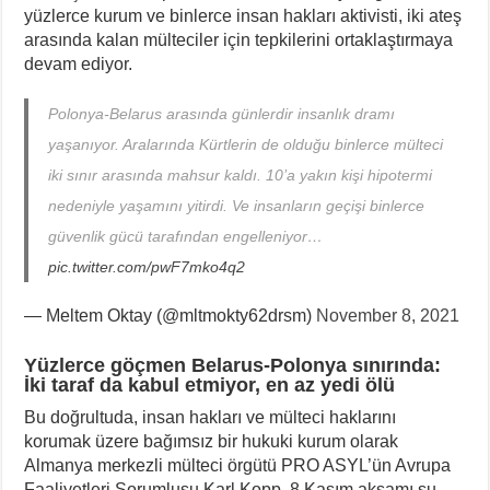
yüzlerce kurum ve binlerce insan hakları aktivisti, iki ateş
arasında kalan mülteciler için tepkilerini ortaklaştırmaya
devam ediyor.
Polonya-Belarus arasında günlerdir insanlık dramı
yaşanıyor. Aralarında Kürtlerin de olduğu binlerce mülteci
iki sınır arasında mahsur kaldı. 10’a yakın kişi hipotermi
nedeniyle yaşamını yitirdi. Ve insanların geçişi binlerce
güvenlik gücü tarafından engelleniyor…
pic.twitter.com/pwF7mko4q2
— Meltem Oktay (@mltmokty62drsm)
November 8, 2021
Yüzlerce göçmen Belarus-Polonya sınırında:
İki taraf da kabul etmiyor, en az yedi ölü
Bu doğrultuda, insan hakları ve mülteci haklarını
korumak üzere bağımsız bir hukuki kurum olarak
Almanya merkezli mülteci örgütü PRO ASYL’ün Avrupa
Faaliyetleri Sorumlusu Karl Kopp, 8 Kasım akşamı şu