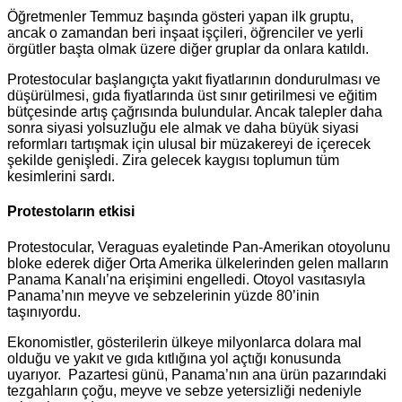
Öğretmenler Temmuz başında gösteri yapan ilk gruptu,
ancak o zamandan beri inşaat işçileri, öğrenciler ve yerli
örgütler başta olmak üzere diğer gruplar da onlara katıldı.
Protestocular başlangıçta yakıt fiyatlarının dondurulması ve
düşürülmesi, gıda fiyatlarında üst sınır getirilmesi ve eğitim
bütçesinde artış çağrısında bulundular. Ancak talepler daha
sonra siyasi yolsuzluğu ele almak ve daha büyük siyasi
reformları tartışmak için ulusal bir müzakereyi de içerecek
şekilde genişledi. Zira gelecek kaygısı toplumun tüm
kesimlerini sardı.
Protestoların etkisi
Protestocular, Veraguas eyaletinde Pan-Amerikan otoyolunu
bloke ederek diğer Orta Amerika ülkelerinden gelen malların
Panama Kanalı’na erişimini engelledi. Otoyol vasıtasıyla
Panama’nın meyve ve sebzelerinin yüzde 80’inin
taşınıyordu.
Ekonomistler, gösterilerin ülkeye milyonlarca dolara mal
olduğu ve yakıt ve gıda kıtlığına yol açtığı konusunda
uyarıyor. Pazartesi günü, Panama’nın ana ürün pazarındaki
tezgahların çoğu, meyve ve sebze yetersizliği nedeniyle