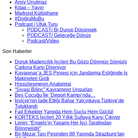
Arşiv Unutmaz
Kitap – Yayın
Marksist Kütüphane
#DoğruMuBu
Podcast / Ufuk Turu
PODCAST/ Bi Durup Düşünsek
PODCAST/ Geleceğe Dönüş
Podcast/Video
Son Haberler
Doruk Madencilik İşçileri Bu Gözü Dönmüş Sömürü
Çarkına Karşı Direniyor
Kayapınar’a JES Projesi için Jandarma Eşliğinde İş
Makineleri Girdi
Hissizleşmenin Anatomisi
“Siyasi Bilinç” Kavramının Unsurları
Beş Çocuğu İle ‘Deport Kampı’nda…
İsviçre’nin İade Ettiği Bahar Yalçınkaya Türkiye’de
Tutuklandı
Fail Erkekler Yargıda Hem Suçlu Hem Güçlü!
KORTEKS İşçileri 20 Yıllık Sultaya Karşı Çıkıyor
Lenin: “Engels’in Yaşamı Her İşçi Tarafından
Bilinmelidir”
Bir Mezar Taşı Peşinden 88 Yaşında Strazburg’tan