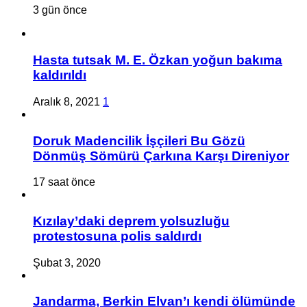
3 gün önce
Hasta tutsak M. E. Özkan yoğun bakıma
kaldırıldı
Aralık 8, 2021
1
Doruk Madencilik İşçileri Bu Gözü
Dönmüş Sömürü Çarkına Karşı Direniyor
17 saat önce
Kızılay’daki deprem yolsuzluğu
protestosuna polis saldırdı
Şubat 3, 2020
Jandarma, Berkin Elvan’ı kendi ölümünde