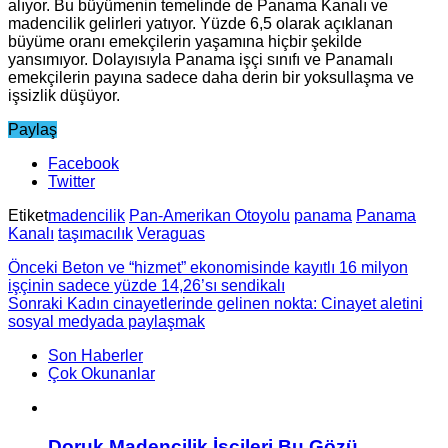
alıyor. Bu büyümenin temelinde de Panama Kanalı ve
madencilik gelirleri yatıyor. Yüzde 6,5 olarak açıklanan
büyüme oranı emekçilerin yaşamına hiçbir şekilde
yansımıyor. Dolayısıyla Panama işçi sınıfı ve Panamalı
emekçilerin payına sadece daha derin bir yoksullaşma ve
işsizlik düşüyor.
Paylaş
Facebook
Twitter
Etiket
madencilik
Pan-Amerikan Otoyolu
panama
Panama
Kanalı
taşımacılık
Veraguas
Önceki
Beton ve “hizmet” ekonomisinde kayıtlı 16 milyon
işçinin sadece yüzde 14,26’sı sendikalı
Sonraki
Kadın cinayetlerinde gelinen nokta: Cinayet aletini
sosyal medyada paylaşmak
Son Haberler
Çok Okunanlar
Doruk Madencilik İşçileri Bu Gözü