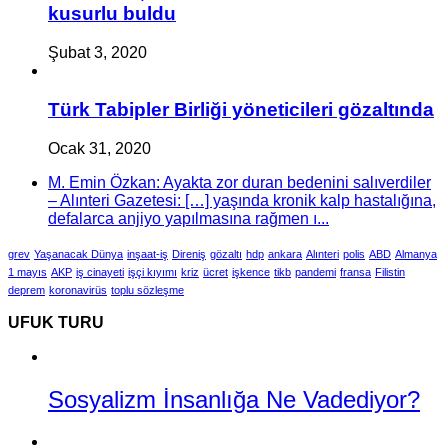
kusurlu buldu
Şubat 3, 2020
Türk Tabipler Birliği yöneticileri gözaltında
Ocak 31, 2020
M. Emin Özkan: Ayakta zor duran bedenini salıverdiler
– Alınteri Gazetesi: […] yaşında kronik kalp hastalığına,
defalarca anjiyo yapılmasına rağmen ı...
grev
Yaşanacak Dünya
inşaat-iş
Direniş
gözaltı
hdp
ankara
Alınteri
polis
ABD
Almanya
1 mayıs
AKP
iş cinayeti
işçi kıyımı
kriz
ücret
işkence
tikb
pandemi
fransa
Filistin
deprem
koronavirüs
toplu sözleşme
UFUK TURU
Sosyalizm İnsanlığa Ne Vadediyor?