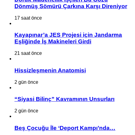
Dönmüş Sömürü Çarkına Karşı Direniyor
17 saat önce
Kayapınar’a JES Projesi için Jandarma
Eşliğinde İş Makineleri Girdi
21 saat önce
Hissizleşmenin Anatomisi
2 gün önce
“Siyasi Bilinç” Kavramının Unsurları
2 gün önce
Beş Çocuğu İle ‘Deport Kampı’nda…