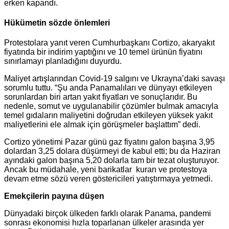
erken kapandı.
Hükümetin sözde önlemleri
Protestolara yanıt veren Cumhurbaşkanı Cortizo, akaryakıt
fiyatında bir indirim yaptığını ve 10 temel ürünün fiyatını
sınırlamayı planladığını duyurdu.
Maliyet artışlarından Covid-19 salgını ve Ukrayna’daki savaşı
sorumlu tuttu. “Şu anda Panamalıları ve dünyayı etkileyen
sorunlardan biri artan yakıt fiyatları ve sonuçlarıdır. Bu
nedenle, somut ve uygulanabilir çözümler bulmak amacıyla
temel gıdaların maliyetini doğrudan etkileyen yüksek yakıt
maliyetlerini ele almak için görüşmeler başlattım” dedi.
Cortizo yönetimi Pazar günü gaz fiyatını galon başına 3,95
dolardan 3,25 dolara düşürmeyi de kabul etti; bu da Haziran
ayındaki galon başına 5,20 dolarla tam bir tezat oluşturuyor.
Ancak bu müdahale, yeni barikatlar kuran ve protestoya
devam etme sözü veren göstericileri yatıştırmaya yetmedi.
Emekçilerin payına düşen
Dünyadaki birçok ülkeden farklı olarak Panama, pandemi
sonrası ekonomisi hızla toparlanan ülkeler arasında yer