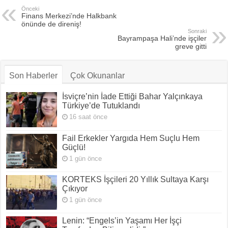
Önceki
Finans Merkezi’nde Halkbank
önünde de direniş!
Sonraki
Bayrampaşa Hali’nde işçiler
greve gitti
Son Haberler
Çok Okunanlar
İsviçre’nin İade Ettiği Bahar Yalçınkaya
Türkiye’de Tutuklandı
16 saat önce
Fail Erkekler Yargıda Hem Suçlu Hem
Güçlü!
1 gün önce
KORTEKS İşçileri 20 Yıllık Sultaya Karşı
Çıkıyor
1 gün önce
Lenin: “Engels’in Yaşamı Her İşçi