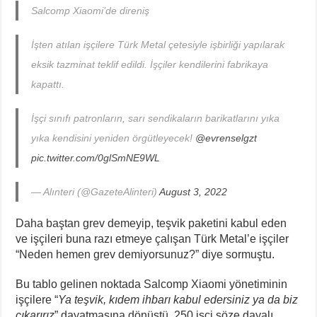
Salcomp Xiaomi’de direniş
İşten atılan işçilere Türk Metal çetesiyle işbirliği yapılarak
eksik tazminat teklif edildi. İşçiler kendilerini fabrikaya
kapattı.
İşçi sınıfı patronların, sarı sendikaların barikatlarını yıka
yıka kendisini yeniden örgütleyecek!
@evrenselgzt
pic.twitter.com/0glSmNE9WL
— Alınteri (@GazeteAlinteri)
August 3, 2022
Daha baştan grev demeyip, teşvik paketini kabul eden
ve işçileri buna razı etmeye çalışan Türk Metal’e işçiler
“Neden hemen grev demiyorsunuz?” diye sormuştu.
Bu tablo gelinen noktada Salcomp Xiaomi yönetiminin
işçilere “
Ya teşvik, kıdem ihbarı kabul edersiniz ya da biz
çıkarırız
” dayatmasına dönüştü. 250 işçi söze dayalı