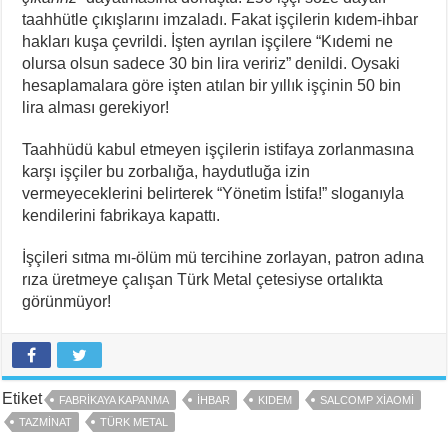
taahhütle çıkışlarını imzaladı. Fakat işçilerin kıdem-ihbar
hakları kuşa çevrildi. İşten ayrılan işçilere “Kıdemi ne
olursa olsun sadece 30 bin lira veririz” denildi. Oysaki
hesaplamalara göre işten atılan bir yıllık işçinin 50 bin
lira alması gerekiyor!
Taahhüdü kabul etmeyen işçilerin istifaya zorlanmasına
karşı işçiler bu zorbalığa, haydutluğa izin
vermeyeceklerini belirterek “Yönetim İstifa!” sloganıyla
kendilerini fabrikaya kapattı.
İşçileri sıtma mı-ölüm mü tercihine zorlayan, patron adına
rıza üretmeye çalışan Türk Metal çetesiyse ortalıkta
görünmüyor!
Etiket
FABRIKAYA KAPANMA
IHBAR
KIDEM
SALCOMP XIAOMI
TAZMINAT
TÜRK METAL