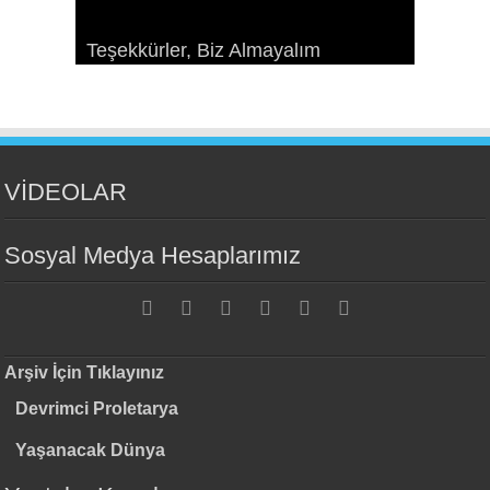
Sosyalizme Çekim Gücünü Yeniden
Ekonomizm Taraftarlarıyla Bir
Paris Komünü: Geçmişteki
Teşekkürler, Biz Almayalım
Kazandırmak
Devrimin Esasları ve Örgütlenmesi
Konuşma
geleceğimiz*
VİDEOLAR
Sosyal Medya Hesaplarımız
Arşiv İçin Tıklayınız
Devrimci Proletarya
Yaşanacak Dünya