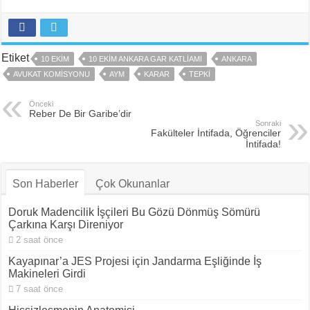
Etiket
10 EKIM
10 EKIM ANKARA GAR KATLIAMI
ANKARA
AVUKAT KOMISYONU
AYM
KARAR
TEPKI
Önceki
Reber De Bir Garibe’dir
Sonraki
Fakülteler İntifada, Öğrenciler
İntifada!
Son Haberler
Çok Okunanlar
Doruk Madencilik İşçileri Bu Gözü Dönmüş Sömürü
Çarkına Karşı Direniyor
2 saat önce
Kayapınar’a JES Projesi için Jandarma Eşliğinde İş
Makineleri Girdi
7 saat önce