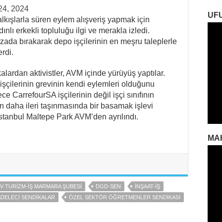
24, 2024
UF
lkışlarla süren eylem alışveriş yapmak için
ınlı erkekli topluluğu ilgi ve merakla izledi.
zada bırakarak depo işçilerinin en meşru taleplerle
erdi.
rdan aktivistler, AVM içinde yürüyüş yaptılar.
şçilerinin grevinin kendi eylemleri olduğunu
ce CarrefourSA işçilerinin değil işçi sınıfının
 daha ileri taşınmasında bir basamak işlevi
stanbul Maltepe Park AVM’den ayrılındı.
MA
V TURIZM-İŞ MARMARA ŞUBESI
DGD-SEN
İNŞAAT-İŞ
DELECI SENDIKALAR
ÖZEL SEKTÖR ÖĞRETMENLER SENDIKASI