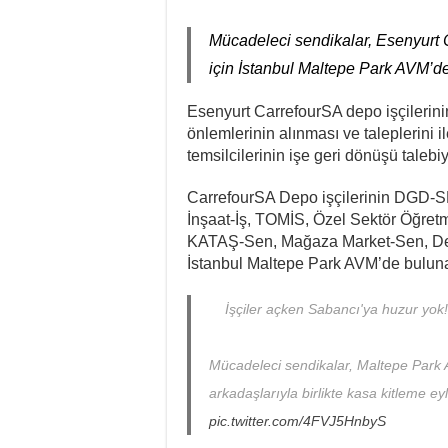
Bir Mezar Taşı Peşinden 8
Mücadeleci sendikalar, Esenyurt 
II. Enternasyonal’in Sosy
için İstanbul Maltepe Park AVM’de
Stuttgart’ta Kadın Katliam
Esenyurt CarrefourSA depo işçilerini
Cezaevindeki 14. Gününde
önlemlerinin alınması ve taleplerini il
NATO Tutsakları Serbest B
temsilcilerinin işe geri dönüşü talebiy
Sahel’den Ceuta’ya Yönel
CarrefourSA Depo işçilerinin DGD-S
İnşaat-İş, TOMİS, Özel Sektör Öğret
KATAŞ-Sen, Mağaza Market-Sen, Dev T
İstanbul Maltepe Park AVM’de buluna
İşçiler açken Sabancı'ya huzur yok!
Mücadeleci sendikalar, Maltepe Park
arkadaşlarıyla birlikte kasa kitleme ey
pic.twitter.com/4FVJ5HnbyS