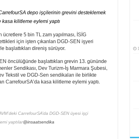
8 Yaşında Strazburg’tan Cûdî’ye
CarrefourSA depo işçilerinin grevini desteklemek
alizm Anlayışının 2.0 Versiyonu
 kasa kilitleme eylemi yaptı
ı Girişimine Karşı Kadınlar
n ücretlere 5 bin TL zam yapılması, İSİG
 Özcan Aksu İşkenceyle mi Katledildi?
ettikleri için işten çıkarılan DGD-SEN işyeri
ırakılsın!
le başlattıkları direniş sürüyor.
en Göç Dalgası
EN öncülüğünde başlattıkları grevin 13. gününde
menler Sendikası, Dev Turizm-İş Marmara Şubesi,
ekstil ve DGD-Sen sendikaları ile birlikte
n CarrefourSA’da kasa kilitleme eylemi yaptı.
 AVM’deki CarrefourSA’da DGD-SEN üyesi işçi
lemi yaptılar
@insaatsendika