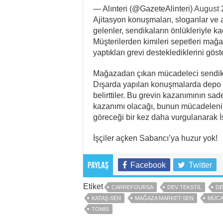
— Alınteri (@GazeteAlinteri)
August 
Ajitasyon konuşmaları, sloganlar ve a
gelenler, sendikaların önlükleriyle kad
Müşterilerden kimileri sepetleri mağa
yaptıkları grevi desteklediklerini göst
Mağazadan çıkan mücadeleci sendikala
Dışarda yapılan konuşmalarda depo i
belirttiler. Bu grevin kazanımının sade
kazanımı olacağı, bunun mücadelenin
göreceği bir kez daha vurgulanarak İ
İşçiler açken Sabancı’ya huzur yok!
Facebook
Twitter
Paylaş
Etiket
CARREFOURSA
DEV TEKSTIL
DE
KATAŞ-SEN
MAĞAZA MARKET-SEN
MÜCA
TOMİS