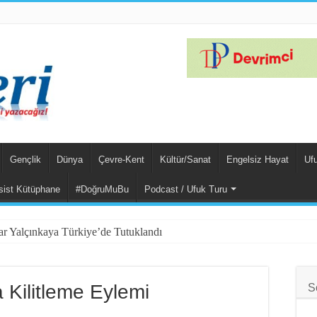
Gençlik
Dünya
Çevre-Kent
Kültür/Sanat
Engelsiz Hayat
Uf
sist Kütüphane
#DoğruMuBu
Podcast / Ufuk Turu
har Yalçınkaya Türkiye’de Tutuklandı
m Suçlu Hem Güçlü!
k Sultaya Karşı Çıkıyor
 Kilitleme Eylemi
S
er İşçi Tarafından Bilinmelidir”