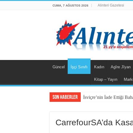
Alinteri Gazetesi
CUMA, 7 AĞUSTOS 2026
Güncel
İşçi Sınıfı
Kadın
Agîre Jîyan
Kitap – Yayın
Mark
Son Haberler
İsviçre’nin İade Ettiği Ba
Fail Erkekler Yargıda He
KORTEKS İşçileri 20 Yıllı
CarrefourSA’da Kasa
Lenin: “Engels’in Yaşamı H