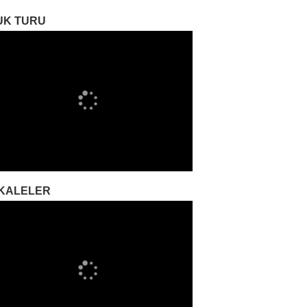
UK TURU
KALELER