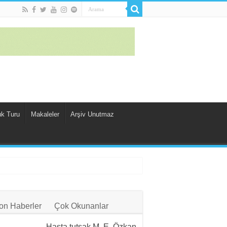
uk Turu
Makaleler
Arşiv Unutmaz
on Haberler
Çok Okunanlar
Hasta tutsak M. E. Özkan