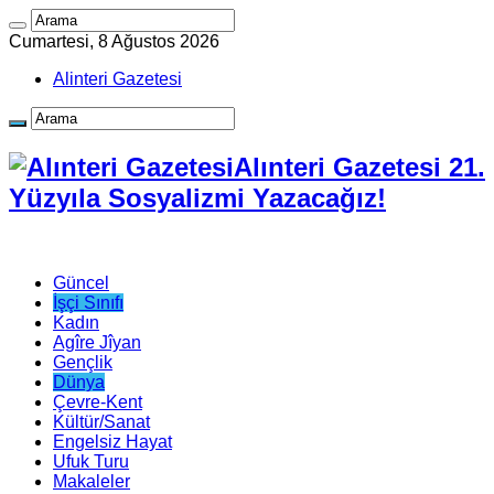
Cumartesi, 8 Ağustos 2026
Alinteri Gazetesi
Alınteri Gazetesi 21.
Yüzyıla Sosyalizmi Yazacağız!
Güncel
İşçi Sınıfı
Kadın
Agîre Jîyan
Gençlik
Dünya
Çevre-Kent
Kültür/Sanat
Engelsiz Hayat
Ufuk Turu
Makaleler