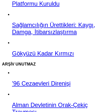
Platformu Kuruldu
Sağlamcılığın Ürettikleri: Kaygı,
Damga, İtibarsızlaştırma
Gökyüzü Kadar Kırmızı
ARŞIV UNUTMAZ
’96 Cezaevleri Direnişi
Alman Devletinin Orak-Çekiç
Travması