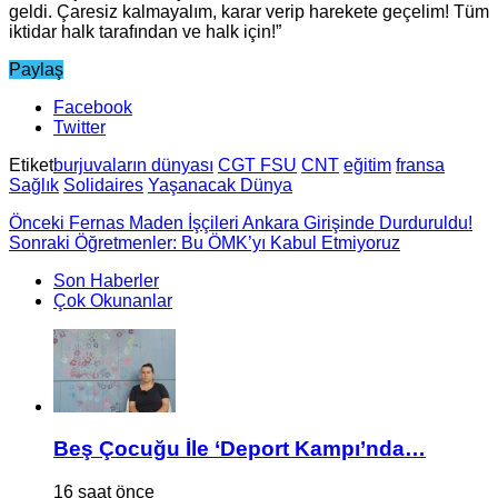
geldi. Çaresiz kalmayalım, karar verip harekete geçelim! Tüm
iktidar halk tarafından ve halk için!”
Paylaş
Facebook
Twitter
Etiket
burjuvaların dünyası
CGT FSU
CNT
eğitim
fransa
Sağlık
Solidaires
Yaşanacak Dünya
Önceki
Fernas Maden İşçileri Ankara Girişinde Durduruldu!
Sonraki
Öğretmenler: Bu ÖMK’yı Kabul Etmiyoruz
Son Haberler
Çok Okunanlar
Beş Çocuğu İle ‘Deport Kampı’nda…
16 saat önce