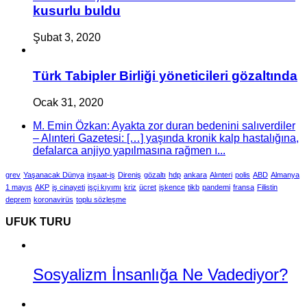
kusurlu buldu
Şubat 3, 2020
Türk Tabipler Birliği yöneticileri gözaltında
Ocak 31, 2020
M. Emin Özkan: Ayakta zor duran bedenini salıverdiler
– Alınteri Gazetesi: […] yaşında kronik kalp hastalığına,
defalarca anjiyo yapılmasına rağmen ı...
grev
Yaşanacak Dünya
inşaat-iş
Direniş
gözaltı
hdp
ankara
Alınteri
polis
ABD
Almanya
1 mayıs
AKP
iş cinayeti
işçi kıyımı
kriz
ücret
işkence
tikb
pandemi
fransa
Filistin
deprem
koronavirüs
toplu sözleşme
UFUK TURU
Sosyalizm İnsanlığa Ne Vadediyor?