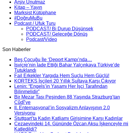
Arşiv Unutmaz
Kitap – Yayın
Marksist Kütüphane
#DoğruMuBu
Podcast / Ufuk Turu
PODCAST/ Bi Durup Düşünsek
PODCAST/ Geleceğe Dönüş
Podcast/Video
Son Haberler
Beş Çocuğu İle ‘Deport Kampı’nda…
İsviçre’nin İade Ettiği Bahar Yalçınkaya Türkiye’de
Tutuklandı
Fail Erkekler Yargıda Hem Suçlu Hem Güçlü!
KORTEKS İşçileri 20 Yıllık Sultaya Karşı Çıkıyor
Lenin: “Engels’in Yaşamı Her İşçi Tarafından
Bilinmelidir”
Bir Mezar Taşı Peşinden 88 Yaşında Strazburg’tan
Cûdî’ye
II. Enternasyonal’in Sosyalizm Anlayışının 2.0
Versiyonu
Stuttgart’ta Kadın Katliamı Girişimine Karşı Kadınlar
Cezaevindeki 14. Gününde Özcan Aksu İşkenceyle mi
Katledildi?