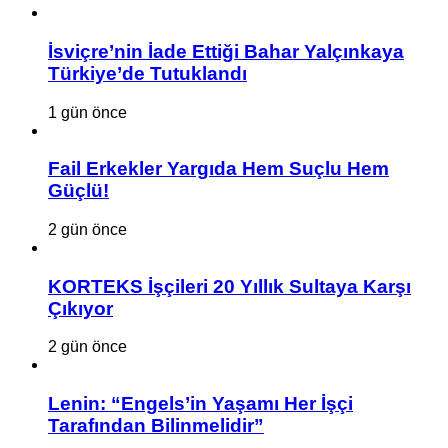
İsviçre’nin İade Ettiği Bahar Yalçınkaya
Türkiye’de Tutuklandı
1 gün önce
Fail Erkekler Yargıda Hem Suçlu Hem
Güçlü!
2 gün önce
KORTEKS İşçileri 20 Yıllık Sultaya Karşı
Çıkıyor
2 gün önce
Lenin: “Engels’in Yaşamı Her İşçi
Tarafından Bilinmelidir”