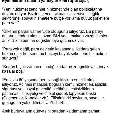
Eylemlerden basına yansıyan kimi röportajlar,
“Yeni hükümet zenginlerin hizmetinde olan politikalarına
devam ediyor. Bizden kemer sıkmamız isteniyor, sağlık
sektörüne, sosyal hizmetlere bütçe yok ama büyük şirketlere
para var.”
“Ülkenin parası var nerEde olduğunu biliyoruz. Bu parayı
onların elinden almak lazım. Bizi yanıltmaktan vazgeçsinler
artık. Bizim bunları değiştirmeye gücümüz var.”
“Para yok değil, para devletin kasasında. İktidara gelen
hükümetler her sene bu bütçeyi büyük şirketlerin hizmetine
sunuyor.”
“Bugün hiçbir zaman olmadığı kadar bir zenginlik var, ancak
kasalar boş.”
“En fazla 60 yaşında henüz sağlıklıyken emekli olmak
istiyoruz. Acınası maaşlar, boğulan kamu hizmetleri, işsizlik
sigortası ve sosyal güvenliğin çöküşü, eşitsizliklerin
patlaması, cinsiyetçi ve cinsel şiddet, topyekün baskı
(Göçmenler, Kanaklar vb.), Filistin’deki soykırım, savaşlar,
gezegenin yok edilmesi… YETERLİ!
Artık burjuvaların dünyasını ortadan kaldırmanın zamanı