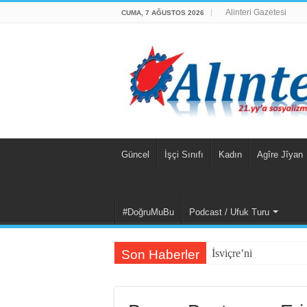
Alinteri Gazetesi
CUMA, 7 AĞUSTOS 2026
Güncel
İşçi Sınıfı
Kadın
Agîre Jîyan
#DoğruMuBu
Podcast / Ufuk Turu
Son Haberler
İsviçre’nin İade Ettiği