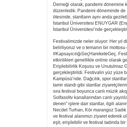
Derneği olarak, pandemi dönemine ka
düzenledik. Pandemi döneminde de bo
ötesinde, stantların aynı anda gezilebi
İstanbul Üniversitesi ENUYGAR (Enge
İstanbul Üniversitesi’nde gerçekleştir
Festivalimizde neler oluyor: Her yıl 
belirliyoruz ve o temanın bir mottosu 
#KapsayıcılığıSeçHareketeGeç. Festiv
etkinlikleri genellikle online olarak g
Erişilebilirlik Koşusu ve Unutulmaz Gol
gerçekleştirildi. Festivalin yüz yüze
Kampüsü’nde. Dağcılık, spor stantlar
tamir standı gibi stantlar ziyaretçileri
sıra festival boyunca canlı müzik akı
Solfasoltv kanallarından canlı yayınl
denen” işlere dair stantlar, ilgili alan
Necdet Turhan, Kör marangoz Sadık Kıl
ve festival alanımızı ziyaret ederek u
eşit, erişilebilir ve festival tadında