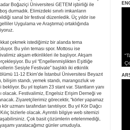
EN
dar Boğaziçi Üniversitesi GETEM işbirliği ile
ş durmadık. Elimizdeki sınırlı imkanların
ldiği sanal bir festival düzenledik. Üç yıldır ise
lliler Uygulama ve Araştırma) ortaklığında
iyoruz.
dikkat çekmek istediğimiz bir alanda tema
oluyor. Bu yılın teması spor. Mottosu ise
alimiz akşam etkinlikleri ile başlıyor. Akşam
“T
Sa
Sa
erçekleşiyor. Bu yıl “Engellenmişlikten Eşitliğe
Çe
İk
Pl
Da
Gö
lerin Sesiyle Festivale” başlıklı iki etkinlik
 bölümü 11-12 Ekim’de İstanbul Üniversitesi Beyazıt
AR
ı, bilişim standı, yemek standı, marangozluk ve
ni bekliyor. Bu yıl toplam 23 stant var. Stantların yanı
şı olacak. Festivalimiz, Engelsiz Erişim Derneği ve
anacak. Ziyaretçilerimiz görecektir, “körler yapamaz
ın kör uzmanı tarafından tanıtılıyor. Bu yıl Kör Dağcı
ıç bizlerle olacak. Ayrıntılı bilgiye web sitemizi
laşabilirsiniz. Çok basit çözümlerin ertelenmediği,
 bir yaşamı yaratacağımız günler umuduyla.
Al