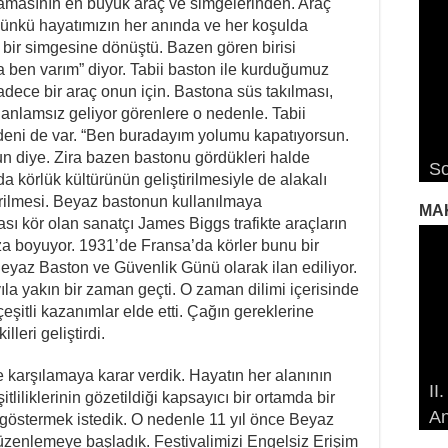
amasının en büyük araç ve simgelerinden. Araç
Çünkü hayatımızın her anında ve her koşulda
 bir simgesine dönüştü. Bazen gören birisi
ben varım” diyor. Tabii baston ile kurduğumuz
sadece bir araç onun için. Bastona süs takılması,
er anlamsız geliyor görenlere o nedenle. Tabii
nedeni de var. “Ben buradayım yolumu kapatıyorsun.
RO
RO
Ro
n diye. Zira bazen bastonu gördükleri halde
So
De
De
De
Ro
 da körlük kültürünün geliştirilmesiyle de alakalı
tirilmesi. Beyaz bastonun kullanılmaya
MA
ı kör olan sanatçı James Biggs trafikte araçların
a boyuyor. 1931’de Fransa’da körler bunu bir
eyaz Baston ve Güvenlik Günü olarak ilan ediliyor.
la yakın bir zaman geçti. O zaman dilimi içerisinde
çeşitli kazanımlar elde etti. Çağın gereklerine
eri geliştirdi.
19
19
ile karşılamaya karar verdik. Hayatın her alanının
II
Öz
Çe
Çe
itliliklerinin gözetildiği kapsayıcı bir ortamda bir
An
So
Ma
İd
İd
 göstermek istedik. O nedenle 11 yıl önce Beyaz
i düzenlemeye başladık. Festivalimizi Engelsiz Erişim