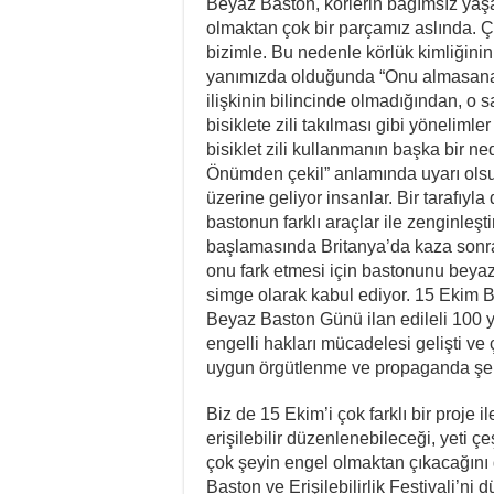
Beyaz Baston, körlerin bağımsız yaş
olmaktan çok bir parçamız aslında. 
bizimle. Bu nedenle körlük kimliğinin
yanımızda olduğunda “Onu almasana 
ilişkinin bilincinde olmadığından, o 
bisiklete zili takılması gibi yöneliml
bisiklet zili kullanmanın başka bir 
Önümden çekil” anlamında uyarı olsu
üzerine geliyor insanlar. Bir tarafıyla
bastonun farklı araçlar ile zenginleş
başlamasında Britanya’da kaza sonras
onu fark etmesi için bastonunu beyaz
simge olarak kabul ediyor. 15 Ekim B
Beyaz Baston Günü ilan edileli 100 yı
engelli hakları mücadelesi gelişti ve 
uygun örgütlenme ve propaganda şekill
Biz de 15 Ekim’i çok farklı bir proje 
erişilebilir düzenlenebileceği, yeti çeş
çok şeyin engel olmaktan çıkacağını
Baston ve Erişilebilirlik Festivali’n