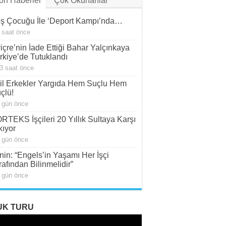
on Haberler
Çok Okunanlar
ş Çocuğu İle ‘Deport Kampı’nda…
 saat önce
viçre’nin İade Ettiği Bahar Yalçınkaya
rkiye’de Tutuklandı
3 saat önce
il Erkekler Yargıda Hem Suçlu Hem
çlü!
 gün önce
RTEKS İşçileri 20 Yıllık Sultaya Karşı
kıyor
 gün önce
nin: “Engels’in Yaşamı Her İşçi
rafından Bilinmelidir”
 gün önce
UK TURU