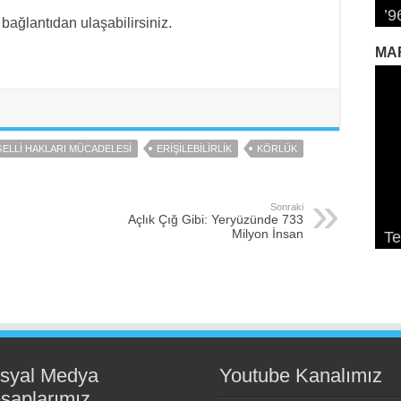
’9
Tr
Bi
12
Ka
bağlantıdan ulaşabilirsiniz.
MA
ELLI HAKLARI MÜCADELESI
ERIŞILEBILIRLIK
KÖRLÜK
Sonraki
So
Ek
Pa
Açlık Çığ Gibi: Yeryüzünde 733
Milyon İnsan
Te
K
De
K
ge
syal Medya
Youtube Kanalımız
saplarımız