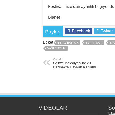
Festivalimize dair ayrıntılı bilgiye:
Bu 
Bianet
Facebook
Twitter
Paylaş
Etiket
BEYAZ BASTON
BURAK SARI
ENG
SAĞLAMCILIK
Önceki
Gebze Belediyesi’ne Ait
Barınakta Hayvan Katliamı!
VİDEOLAR
So
He