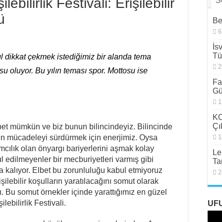
bilirlik Festivali: Erişilebilir
S
ü
Be
6
İs
Tü
ıl dikkat çekmek istediğimiz bir alanda tema
2
su oluyor. Bu yılın teması spor. Mottosu ise
Fa
Gü
1
KO
Çı
bet mümkün ve biz bunun bilincindeyiz. Bilincinde
n mücadeleyi sürdürmek için enerjimiz. Oysa
1
mcılık olan önyargı bariyerlerini aşmak kolay
Le
 edilmeyenler bir mecburiyetleri varmış gibi
Ta
a kalıyor. Elbet bu zorunluluğu kabul etmiyoruz
2
işilebilir koşulların yaratılacağını somut olarak
 Bu somut örnekler içinde yarattığımız en güzel
ebilirlik Festivali.
UF