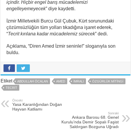
içindir. Hiçbir engel barış mücadelemizi
engelleyemeyecek
” diye kaydetti.
İzmir Milletvekili Burcu Gül Çubuk, Kürt sorunundaki
çözümsüzlüğün tüm yolları tıkadığına işaret ederek,
“
Tecrit kırılana kadar mücadelemiz sürecek
” dedi.
Açıklama, “Diren Amed İzmir seninle!” sloganıyla son
buldu.
Etiket
ABDULLAH ÖCALAN
AMED
İMRALI
ÖZGÜRLÜK MITINGI
TECRIT
Önceki
Yasa Karanlığından Doğan
Hayvan Katliamı
Sonraki
Ankara Barosu 68. Genel
Kurulu’nda Demir Sopalı Faşist
Saldırgan Bozguna Uğradı