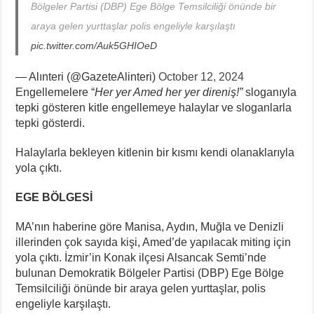
Bölgeler Partisi (DBP) Ege Bölge Temsilciliği önünde bir
araya gelen yurttaşlar polis engeliyle karşılaştı
pic.twitter.com/Auk5GHIOeD
— Alınteri (@GazeteAlinteri)
October 12, 2024
Engellemelere “
Her yer Amed her yer direniş!”
sloganıyla
tepki gösteren kitle engellemeye halaylar ve sloganlarla
tepki gösterdi.
Halaylarla bekleyen kitlenin bir kısmı kendi olanaklarıyla
yola çıktı.
EGE BÖLGESİ
MA’nın haberine göre Manisa, Aydın, Muğla ve Denizli
illerinden çok sayıda kişi, Amed’de yapılacak miting için
yola çıktı. İzmir’in Konak ilçesi Alsancak Semti’nde
bulunan Demokratik Bölgeler Partisi (DBP) Ege Bölge
Temsilciliği önünde bir araya gelen yurttaşlar, polis
engeliyle karşılaştı.