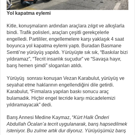
Yol kapatma eylemi
Kitle, konuşmaların ardından araçlara zılgıt ve alkışlarla
bindi. Trafik polisleri, araçları çeşitli gerekçelerle
engelledi. Partililer, engellemelere karşı yaklaşık 4 saat
boyunca yol kapatma eylemi yaptı. Buradan Basmane
Semti’ne yürüyüş yapıldı. Yürüyüşte sık sık, “Baskılar bizi
yıldıramaz”, “Tecrit insanlık suçudur” ve “Savaşa hayır,
barış hemen şimdi” sloganları atıldı.
Yürüyüş sonrası konuşan Vezan Karabulut, yürüyüş ve
seyahat etme haklarının engellendiğini dile getirdi.
Karabulut, “Firmalara yapılan baskı sonucu araç
bulamadık. Hiçbir engel tecride karşı mücadelemizi
yıldıramayacak” dedi.
Barış Annesi Medine Kaymaz, “
Kürt Halk Önderi
Abdullah Öcalan’a tecrit uygulanarak, barış hapsedilmek
isteniyor. Bu zulme artık dur diyoruz. Yürüyüşümüz barış