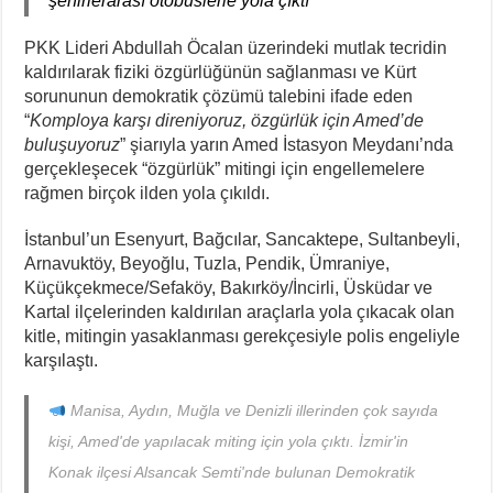
şehirlerarası otobüslerle yola çıktı
PKK Lideri Abdullah Öcalan üzerindeki mutlak tecridin
kaldırılarak fiziki özgürlüğünün sağlanması ve Kürt
sorununun demokratik çözümü talebini ifade eden
“
Komploya karşı direniyoruz, özgürlük için Amed’de
buluşuyoruz
” şiarıyla yarın Amed İstasyon Meydanı’nda
gerçekleşecek “özgürlük” mitingi için engellemelere
rağmen birçok ilden yola çıkıldı.
İstanbul’un Esenyurt, Bağcılar, Sancaktepe, Sultanbeyli,
Arnavuktöy, Beyoğlu, Tuzla, Pendik, Ümraniye,
Küçükçekmece/Sefaköy, Bakırköy/İncirli, Üsküdar ve
Kartal ilçelerinden kaldırılan araçlarla yola çıkacak olan
kitle, mitingin yasaklanması gerekçesiyle polis engeliyle
karşılaştı.
Manisa, Aydın, Muğla ve Denizli illerinden çok sayıda
kişi, Amed'de yapılacak miting için yola çıktı. İzmir'in
Konak ilçesi Alsancak Semti'nde bulunan Demokratik