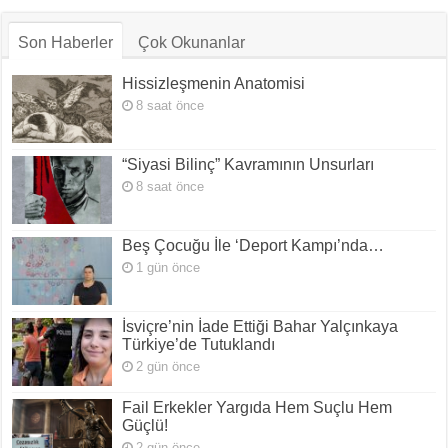
Son Haberler
Çok Okunanlar
Hissizleşmenin Anatomisi
8 saat önce
“Siyasi Bilinç” Kavramının Unsurları
8 saat önce
Beş Çocuğu İle ‘Deport Kampı’nda…
1 gün önce
İsviçre’nin İade Ettiği Bahar Yalçınkaya
Türkiye’de Tutuklandı
2 gün önce
Fail Erkekler Yargıda Hem Suçlu Hem
Güçlü!
2 gün önce