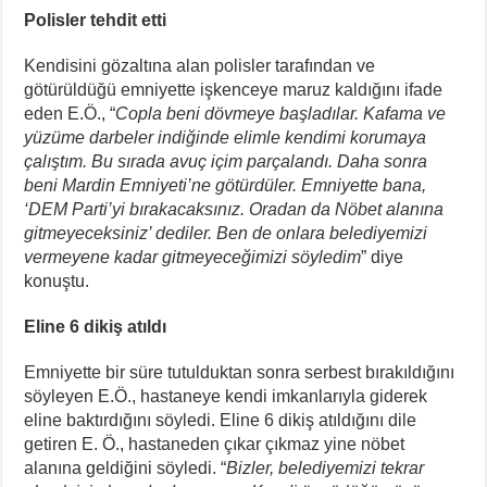
Polisler tehdit etti
Kendisini gözaltına alan polisler tarafından ve
götürüldüğü emniyette işkenceye maruz kaldığını ifade
eden E.Ö., “
Copla beni dövmeye başladılar. Kafama ve
yüzüme darbeler indiğinde elimle kendimi korumaya
çalıştım. Bu sırada avuç içim parçalandı. Daha sonra
beni Mardin Emniyeti’ne götürdüler. Emniyette bana,
‘DEM Parti’yi bırakacaksınız. Oradan da Nöbet alanına
gitmeyeceksiniz’ dediler. Ben de onlara belediyemizi
vermeyene kadar gitmeyeceğimizi söyledim
” diye
konuştu.
Eline 6 dikiş atıldı
Emniyette bir süre tutulduktan sonra serbest bırakıldığını
söyleyen E.Ö., hastaneye kendi imkanlarıyla giderek
eline baktırdığını söyledi. Eline 6 dikiş atıldığını dile
getiren E. Ö., hastaneden çıkar çıkmaz yine nöbet
alanına geldiğini söyledi. “
Bizler, belediyemizi tekrar