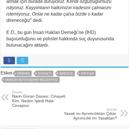
almak için burada duruyoruz. Kendi özgürlüğümüzü
istiyoruz. Kayyımların halkımızın iradesini çalmasını
istemiyoruz. Onlar ne kadar çalsa bizde o kadar
direneceğiz
” dedi.
E.Ö., bu gün İnsan Hakları Derneği’ne (İHD)
başvurduğunu ve polisler hakkında suç duyurusunda
bulunacağını aktardı.
Etiket
DIRENIŞ
GÖZALTI
IŞKENCE
KAYYUM
MARDIN BÜYÜKŞEHIR BELEDIYESI
Önceki
Narin Güran Davası: Cinayeti
Kim, Neden İşledi Hala
Cevapsız
Sonraki
Yasak mı Ayrımcılıktan Çıkar,
Ayrımcılık mı Yasaktan?