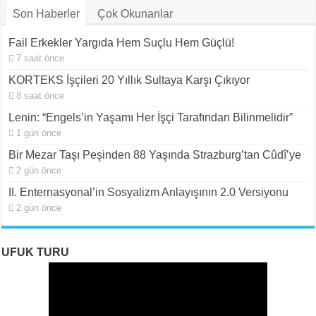
Son Haberler
Çok Okunanlar
Fail Erkekler Yargıda Hem Suçlu Hem Güçlü!
7 saat önce
KORTEKS İşçileri 20 Yıllık Sultaya Karşı Çıkıyor
8 saat önce
Lenin: “Engels’in Yaşamı Her İşçi Tarafından Bilinmelidir”
1 gün önce
Bir Mezar Taşı Peşinden 88 Yaşında Strazburg’tan Cûdî’ye
2 gün önce
II. Enternasyonal’in Sosyalizm Anlayışının 2.0 Versiyonu
2 gün önce
UFUK TURU