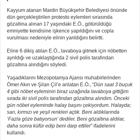
Kayyum atanan Mardin Büyükşehir Belediyesi önünde
dün gerçekleştirilen protesto eylemleri sırasında
gözaltına alınan 17 yaşındaki E.Ö., götürüldüğü
emniyette kendisine işkence yapıldığını ve copla
vurulması nedeniyle elinin yarıldığını belirtti.
Eline 6 dikiş atılan E.Ö., lavaboya gitmek için nöbetten
ayrıldığı ve uzaklaştığında 2 sivil polis tarafından
gözaltına alındığını söyledi.
Yaşadıklarını Mezopotamya Ajansı muhabirlerinden
Ömer Akın ve Şilan Çil’e anlatan E.Ö., “
Dün saat 3 buçuk
4 gibi nöbet eyleminin biraz uzağında lavaboya gittiğim
sırada iki sivil polis tarafından gözaltına alındım. Önceki
gün nöbet eyleminde halay başını çekiyordum. Halayda;
sarı, kırmızı ve yeşil renkleri açtık. Beni aldıklarında
‘Fazla göze batıyorsun’ dediler. Beni gözaltına aldılar,
daha sonra küfür edip beni darp ettiler
” ifadelerini
kullandı.