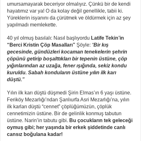
umursamayarak beceriyor olmalıyız. Çünkü bir de kendi
hayatımız var ya! O da kolay değil genellikle, tabii ki.
Yüreklerin isyanını da çürütmek ve öldürmek için az şey
yapılmadı memlekette.
40 yıl olmuş basılalı: Nasıl başlıyordu
Latife Tekin’in
“Berci Kristin Çöp Masalları”
Şöyle:
“
Bir kış
gecesinde, gündüzleri kocaman tenekelerin şehrin
çöpünü getirip boşalttıkları bir tepenin üstüne, çöp
yığınlarından az uzağa, fener ışığında, sekiz kondu
kuruldu. Sabah konduların üstüne yılın ilk karı
düştü.”
Yılın ilk karı düştü düşmedi Şirin Elmas’ın 6 yaşı üstüne.
Feriköy Mezarlığı’ndan Şanlıurfa Asri Mezarlığı’na, yılın
ilk karları düştü “cennet” çöplüğümüzün, çöplük
cennetimizin üstüne. Bir de gelinlik konmuş tabutun
üstüne. Narin’in tabutu gibi.
Bu çocukların tek geleceği
oymuş gibi; her yaşında bir erkek şiddetinde canlı
cansız boğulana kadar!