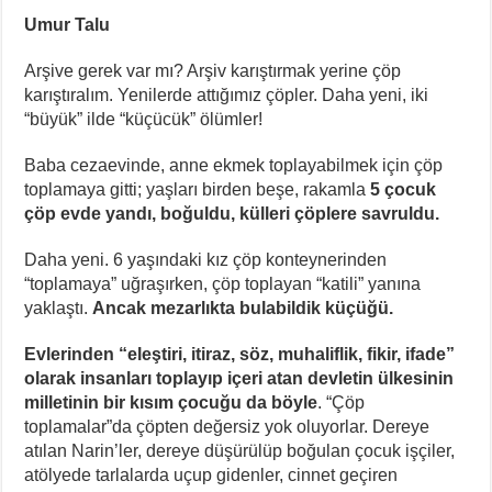
Umur Talu
Arşive gerek var mı? Arşiv karıştırmak yerine çöp
karıştıralım. Yenilerde attığımız çöpler. Daha yeni, iki
“büyük” ilde “küçücük” ölümler!
Baba cezaevinde, anne ekmek toplayabilmek için çöp
toplamaya gitti; yaşları birden beşe, rakamla
5 çocuk
çöp evde yandı, boğuldu, külleri çöplere savruldu.
Daha yeni. 6 yaşındaki kız çöp konteynerinden
“toplamaya” uğraşırken, çöp toplayan “katili” yanına
yaklaştı.
Ancak mezarlıkta bulabildik küçüğü.
Evlerinden “eleştiri, itiraz, söz, muhaliflik, fikir, ifade”
olarak insanları toplayıp içeri atan devletin ülkesinin
milletinin bir kısım çocuğu da böyle
. “Çöp
toplamalar”da çöpten değersiz yok oluyorlar. Dereye
atılan Narin’ler, dereye düşürülüp boğulan çocuk işçiler,
atölyede tarlalarda uçup gidenler, cinnet geçiren