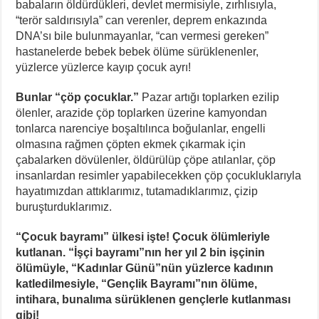
babaların öldürdükleri, devlet mermisiyle, zırhlısıyla,
“terör saldırısıyla” can verenler, deprem enkazında
DNA’sı bile bulunmayanlar, “can vermesi gereken”
hastanelerde bebek bebek ölüme sürüklenenler,
yüzlerce yüzlerce kayıp çocuk ayrı!
Bunlar “çöp çocuklar.”
Pazar artığı toplarken ezilip
ölenler, arazide çöp toplarken üzerine kamyondan
tonlarca narenciye boşaltılınca boğulanlar, engelli
olmasına rağmen çöpten ekmek çıkarmak için
çabalarken dövülenler, öldürülüp çöpe atılanlar, çöp
insanlardan resimler yapabilecekken çöp çocukluklarıyla
hayatımızdan attıklarımız, tutamadıklarımız, çizip
buruşturduklarımız.
“Çocuk bayramı” ülkesi işte! Çocuk ölümleriyle
kutlanan. “İşçi bayramı”nın her yıl 2 bin işçinin
ölümüyle, “Kadınlar Günü”nün yüzlerce kadının
katledilmesiyle, “Gençlik Bayramı”nın ölüme,
intihara, bunalıma sürüklenen gençlerle kutlanması
gibi!