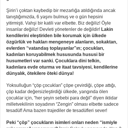
Şirin’i çoktan kaybedip bir mezarlığa atıldığında ancak
tanıştığımızda, 6 yaşını bulmuş ve o gün hepsini
yitirmişti. Vahşi bir katili var elbette. Biz değiliz! Öyle
insanlar değiliz! Devleti yönetenler de değildir!
Lakin
kendilerini eleştiriden bile korumak için ülkede
özgürlük ve hakları mengeneye alanların, sokaktan,
evlerden “vatandaş toplayanlar”ın; çocukları,
kadınları koruyabilmek hususunda hususi bir
husumetleri var sanki. Çocuklara dini telkin,
kadınlara evde oturma ve itaat tavsiyesi, kendilerine
dünyalık, ötekilere öteki dünya!
Yoksulluğun “çöp çocukları” çöpe çevirdiği, çöpe attığı,
çöp kadar değersizleştirdiği ülkede, yangında ölen
çocuklar için, “her şeyin sebebi para değil” diyen iktidar
milletvekilinin soyadının “Zengin” olması elbette sadece
tesadüf! Ama bazen trajediler de tesadüfleri sever!
Peki “çöp” çocukların isimleri onları neden “ismiyle