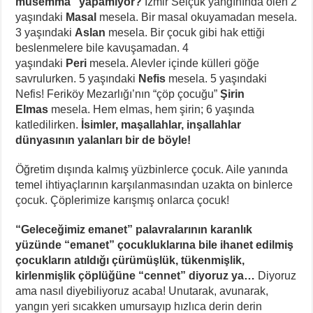
müsemma” yapamıyor?
İzmir Selçuk yangınında ölen 2
yaşındaki
Masal
mesela. Bir masal okuyamadan mesela.
3 yaşındaki
Aslan
mesela. Bir çocuk gibi hak ettiği
beslenmelere bile kavuşamadan. 4
yaşındaki
Peri
mesela. Alevler içinde külleri göğe
savrulurken. 5 yaşındaki
Nefis
mesela. 5 yaşındaki
Nefis! Feriköy Mezarlığı’nın “çöp çocuğu”
Şirin
Elmas
mesela. Hem elmas, hem şirin; 6 yaşında
katledilirken.
İsimler, maşallahlar, inşallahlar
dünyasının yalanları bir de böyle!
Öğretim dışında kalmış yüzbinlerce çocuk. Aile yanında
temel ihtiyaçlarının karşılanmasından uzakta on binlerce
çocuk. Çöplerimize karışmış onlarca çocuk!
“Geleceğimiz emanet” palavralarının karanlık
yüzünde “emanet” çocukluklarına bile ihanet edilmiş
çocukların atıldığı çürümüşlük, tükenmişlik,
kirlenmişlik çöplüğüne “cennet” diyoruz ya…
Diyoruz
ama nasıl diyebiliyoruz acaba! Unutarak, avunarak,
yangın yeri sıcakken umursayıp hızlıca derin derin