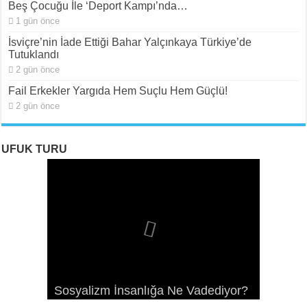
Beş Çocuğu İle ‘Deport Kampı’nda…
1 gün önce
İsviçre’nin İade Ettiği Bahar Yalçınkaya Türkiye’de
Tutuklandı
2 gün önce
Fail Erkekler Yargıda Hem Suçlu Hem Güçlü!
2 gün önce
UFUK TURU
ROJAVA: Rehavete Kapılan Bir
ROJAVA: Rehavete Kapılan Bir
Rojava: Rehavete Kapılan Bir
Sosyalizm İnsanlığa Ne Vadediyor?
Devrimin Hazin Gerileyişi -III
Devrimin Hazin Gerileyişi -II
Devrimin Hazin Gerileyişi*
Rojava Devrimi İçin Yangın Alarmı