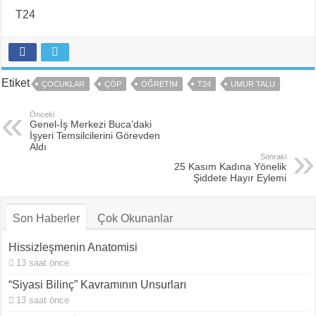
T24
Etiket
ÇOCUKLAR
ÇÖP
ÖĞRETIM
T24
UMUR TALU
Önceki
Genel-İş Merkezi Buca’daki
İşyeri Temsilcilerini Görevden
Aldı
Sonraki
25 Kasım Kadına Yönelik
Şiddete Hayır Eylemi
Son Haberler
Çok Okunanlar
Hissizleşmenin Anatomisi
13 saat önce
“Siyasi Bilinç” Kavramının Unsurları
13 saat önce