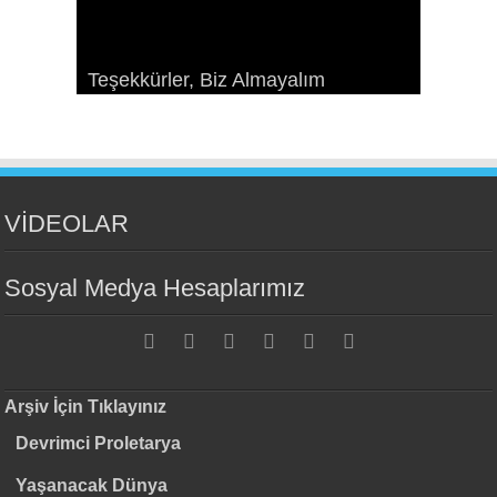
Sosyalizme Çekim Gücünü Yeniden
Ekonomizm Taraftarlarıyla Bir
Paris Komünü: Geçmişteki
Teşekkürler, Biz Almayalım
Kazandırmak
Devrimin Esasları ve Örgütlenmesi
Konuşma
geleceğimiz*
VİDEOLAR
Sosyal Medya Hesaplarımız
Arşiv İçin Tıklayınız
Devrimci Proletarya
Yaşanacak Dünya