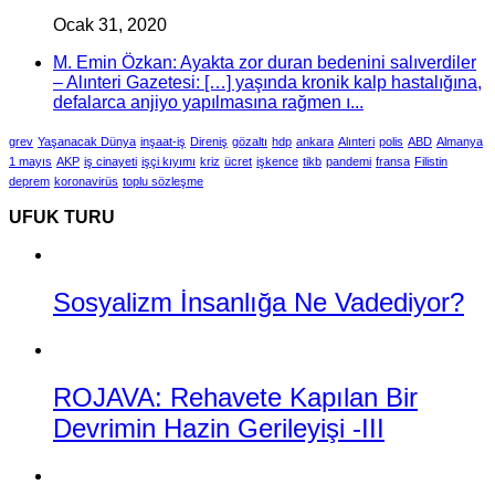
Ocak 31, 2020
M. Emin Özkan: Ayakta zor duran bedenini salıverdiler
– Alınteri Gazetesi: […] yaşında kronik kalp hastalığına,
defalarca anjiyo yapılmasına rağmen ı...
grev
Yaşanacak Dünya
inşaat-iş
Direniş
gözaltı
hdp
ankara
Alınteri
polis
ABD
Almanya
1 mayıs
AKP
iş cinayeti
işçi kıyımı
kriz
ücret
işkence
tikb
pandemi
fransa
Filistin
deprem
koronavirüs
toplu sözleşme
UFUK TURU
Sosyalizm İnsanlığa Ne Vadediyor?
ROJAVA: Rehavete Kapılan Bir
Devrimin Hazin Gerileyişi -III