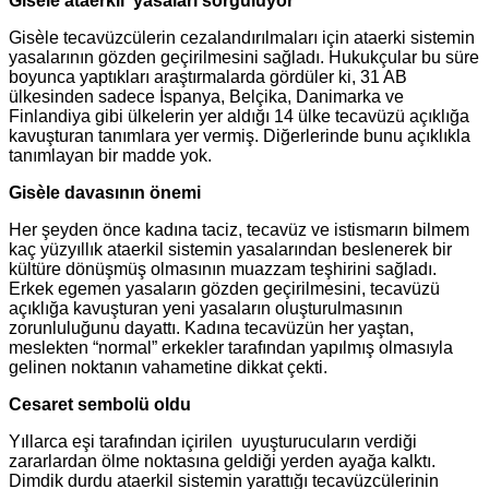
Gisèle
ataerkil yasaları sorguluyor
Gisèle tecavüzcülerin cezalandırılmaları için ataerki sistemin
yasalarının gözden geçirilmesini sağladı. Hukukçular bu süre
boyunca yaptıkları araştırmalarda gördüler ki, 31 AB
ülkesinden sadece İspanya, Belçika, Danimarka ve
Finlandiya gibi ülkelerin yer aldığı 14 ülke tecavüzü açıklığa
kavuşturan tanımlara yer vermiş. Diğerlerinde bunu açıklıkla
tanımlayan bir madde yok.
Gisèle
davasının önemi
Her şeyden önce kadına taciz, tecavüz ve istismarın bilmem
kaç yüzyıllık ataerkil sistemin yasalarından beslenerek bir
kültüre dönüşmüş olmasının muazzam teşhirini sağladı.
Erkek egemen yasaların gözden geçirilmesini, tecavüzü
açıklığa kavuşturan yeni yasaların oluşturulmasının
zorunluluğunu dayattı. Kadına tecavüzün her yaştan,
meslekten “normal” erkekler tarafından yapılmış olmasıyla
gelinen noktanın vahametine dikkat çekti.
Cesaret sembolü oldu
Yıllarca eşi tarafından içirilen uyuşturucuların verdiği
zararlardan ölme noktasına geldiği yerden ayağa kalktı.
Dimdik durdu ataerkil sistemin yarattığı tecavüzcülerinin