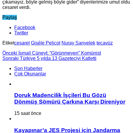
çıkamayız, böyle gelmiş böyle gider” diyenlerimize umut oldu
cesaret verdi.
Paylaş
Facebook
Twitter
Etiket
cesaret
Gisèle Pelicot
Nuray Sarıyelek
tecavüz
Önceki
İsmail Cüneyt: “Görünmeyen” Komünist
Sonraki
Türkiye 5 yılda 13 Gazeteciyi Katletti
Son Haberler
Çok Okunanlar
Doruk Madencilik İşçileri Bu Gözü
Dönmüş Sömürü Çarkına Karşı Direniyor
15 saat önce
Kayapınar’a JES Projesi için Jandarma