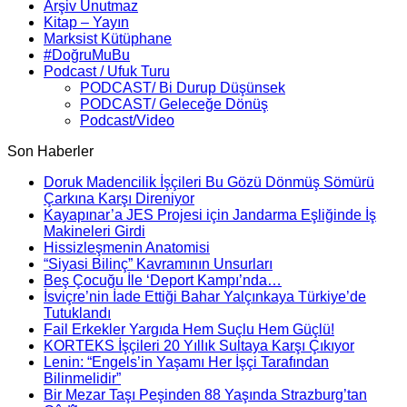
Arşiv Unutmaz
Kitap – Yayın
Marksist Kütüphane
#DoğruMuBu
Podcast / Ufuk Turu
PODCAST/ Bi Durup Düşünsek
PODCAST/ Geleceğe Dönüş
Podcast/Video
Son Haberler
Doruk Madencilik İşçileri Bu Gözü Dönmüş Sömürü
Çarkına Karşı Direniyor
Kayapınar’a JES Projesi için Jandarma Eşliğinde İş
Makineleri Girdi
Hissizleşmenin Anatomisi
“Siyasi Bilinç” Kavramının Unsurları
Beş Çocuğu İle ‘Deport Kampı’nda…
İsviçre’nin İade Ettiği Bahar Yalçınkaya Türkiye’de
Tutuklandı
Fail Erkekler Yargıda Hem Suçlu Hem Güçlü!
KORTEKS İşçileri 20 Yıllık Sultaya Karşı Çıkıyor
Lenin: “Engels’in Yaşamı Her İşçi Tarafından
Bilinmelidir”
Bir Mezar Taşı Peşinden 88 Yaşında Strazburg’tan