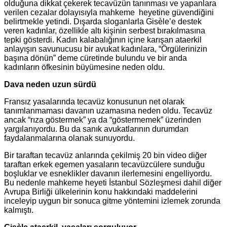
olduğuna dikkat çekerek tecavüzün tanınması ve yapanlara
verilen cezalar dolayısıyla mahkeme heyetine güvendiğini
belirtmekle yetindi. Dışarda sloganlarla Gisèle’e destek
veren kadınlar, özellikle altı kişinin serbest bırakılmasına
tepki gösterdi. Kadın kalabalığının içine karışan ataerkil
anlayışın savunucusu bir avukat kadınlara, “Örgülerinizin
başına dönün” deme cüretinde bulundu ve bir anda
kadınların öfkesinin büyümesine neden oldu.
Dava neden uzun sürdü
Fransız yasalarında tecavüz konusunun net olarak
tanımlanmaması davanın uzamasına neden oldu. Tecavüz
ancak “rıza göstermek” ya da “göstermemek” üzerinden
yargılanıyordu. Bu da sanık avukatlarının durumdan
faydalanmalarına olanak sunuyordu.
Bir taraftan tecavüz anlarında çekilmiş 20 bin video diğer
taraftan erkek egemen yasaların tecavüzcülere sunduğu
boşluklar ve esneklikler davanın ilerlemesini engelliyordu.
Bu nedenle mahkeme heyeti İstanbul Sözleşmesi dahil diğer
Avrupa Birliği ülkelerinin konu hakkındaki maddelerini
inceleyip uygun bir sonuca gitme yöntemini izlemek zorunda
kalmıştı.