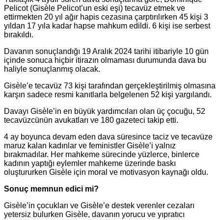
Pelicot (Gisèle Pelicot’un eski eşi) tecavüz etmek ve
ettirmekten 20 yıl ağır hapis cezasına çarptırılırken 45 kişi 3
yıldan 17 yıla kadar hapse mahkum edildi. 6 kişi ise serbest
bırakıldı.
Davanın sonuçlandığı 19 Aralık 2024 tarihi itibariyle 10 gün
içinde sonuca hiçbir itirazın olmaması durumunda dava bu
haliyle sonuçlanmış olacak.
Gisèle’e tecavüz 73 kişi tarafından gerçekleştirilmiş olmasına
karşın sadece resmi kanıtlarla belgelenen 52 kişi yargılandı.
Davayı Gisèle’in en büyük yardımcıları olan üç çocuğu, 52
tecavüzcünün avukatları ve 180 gazeteci takip etti.
4 ay boyunca devam eden dava süresince taciz ve tecavüze
maruz kalan kadınlar ve feministler Gisèle’i yalnız
bırakmadılar. Her mahkeme sürecinde yüzlerce, binlerce
kadının yaptığı eylemler mahkeme üzerinde baskı
oluştururken Gisèle için moral ve motivasyon kaynağı oldu.
Sonuç memnun edici mi?
Gisèle’in çocukları ve Gisèle’e destek verenler cezaları
yetersiz bulurken Gisèle, davanın yorucu ve yıpratıcı