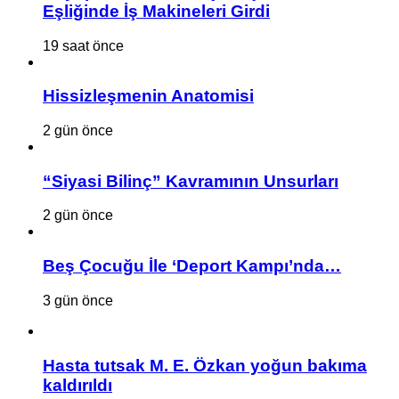
Eşliğinde İş Makineleri Girdi
19 saat önce
Hissizleşmenin Anatomisi
2 gün önce
“Siyasi Bilinç” Kavramının Unsurları
2 gün önce
Beş Çocuğu İle ‘Deport Kampı’nda…
3 gün önce
Hasta tutsak M. E. Özkan yoğun bakıma
kaldırıldı