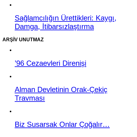
Sağlamcılığın Ürettikleri: Kaygı,
Damga, İtibarsızlaştırma
ARŞIV UNUTMAZ
’96 Cezaevleri Direnişi
Alman Devletinin Orak-Çekiç
Travması
Biz Susarsak Onlar Çoğalır…