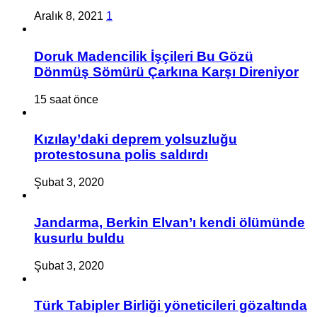
Aralık 8, 2021
1
Doruk Madencilik İşçileri Bu Gözü
Dönmüş Sömürü Çarkına Karşı Direniyor
15 saat önce
Kızılay’daki deprem yolsuzluğu
protestosuna polis saldırdı
Şubat 3, 2020
Jandarma, Berkin Elvan’ı kendi ölümünde
kusurlu buldu
Şubat 3, 2020
Türk Tabipler Birliği yöneticileri gözaltında