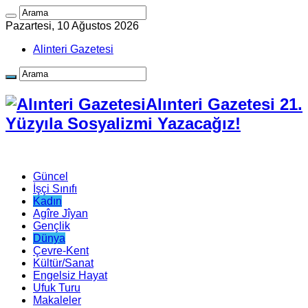
Pazartesi, 10 Ağustos 2026
Alinteri Gazetesi
Alınteri Gazetesi 21.
Yüzyıla Sosyalizmi Yazacağız!
Güncel
İşçi Sınıfı
Kadın
Agîre Jîyan
Gençlik
Dünya
Çevre-Kent
Kültür/Sanat
Engelsiz Hayat
Ufuk Turu
Makaleler