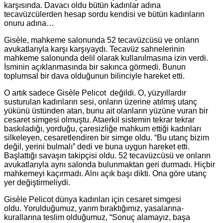
karşısında. Davacı oldu bütün kadınlar adına
tecavüzcülerden hesap sordu kendisi ve bütün kadınların
onuru adına…
Gisèle, mahkeme salonunda 52 tecavüzcüsü ve onların
avukatlarıyla karşı karşıyaydı. Tecavüz sahnelerinin
mahkeme salonunda delil olarak kullanılmasına izin verdi.
İsminin açıklanmasında bir sakınca görmedi. Bunun
toplumsal bir dava olduğunun bilinciyle hareket etti.
O artık sadece Gisèle Pelicot değildi. O, yüzyıllardır
susturulan kadınların sesi, onların üzerine atılmış utanç
yükünü üstünden atan, bunu ait olanların yüzüne vuran bir
cesaret simgesi olmuştu. Ataerkil sistemin tekrar tekrar
baskıladığı, yorduğu, çaresizliğe mahkum ettiği kadınları
silkeleyen, cesaretlendiren bir simge oldu. “Bu utanç bizim
değil, yerini bulmalı” dedi ve buna uygun hareket etti.
Başlattığı savaşın takipçisi oldu. 52 tecavüzcüsü ve onların
avukatlarıyla aynı salonda bulunmaktan geri durmadı. Hiçbir
mahkemeyi kaçırmadı. Alnı açık başı dikti. Ona göre utanç
yer değiştirmeliydi.
Gisèle Pelicot dünya kadınları için cesaret simgesi
oldu. Yorulduğumuz, yarım bıraktığımız, yasalarına-
kurallarına teslim olduğumuz, “Sonuç alamayız, başa