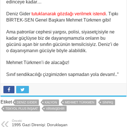
edinceye kadar…
Deniz Gider
t
utuklanarak gözdağı verilmek istendi
. Tıpkı
BİRTEK-SEN Genel Başkanı Mehmet Türkmen gibi!
Ama patronlar cephesi yargısı, polisi, siyasetçisiyle ne
kadar güçlüyse biz de dayanışmamızla onların bu
gücünü aşan bir sınıfın gücünün temsilcisiyiz. Deniz’i de
o dayanışmanın gücüyle böyle alabildik.
Mehmet Türkmen’i de alacağız!
Sınıf sendikacılığı çizgimizden sapmadan yola devam!..”
Etiket
DENIZ GIDER
KALYON
MEHMET TÜRKMEN
SINPAŞ
TEKYOL PLUS İNŞAAT
VIRANŞEHIR
Önceki
1995 Gazi Direnişi: Doruklaşan