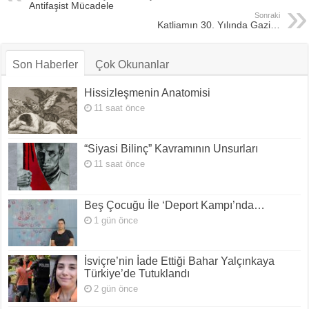
Antifaşist Mücadele
Sonraki
Katliamın 30. Yılında Gazi…
Son Haberler
Çok Okunanlar
Hissizleşmenin Anatomisi
11 saat önce
“Siyasi Bilinç” Kavramının Unsurları
11 saat önce
Beş Çocuğu İle ‘Deport Kampı’nda…
1 gün önce
İsviçre’nin İade Ettiği Bahar Yalçınkaya
Türkiye’de Tutuklandı
2 gün önce