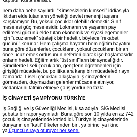
kaptırdı. Kurtarılamadı.
İrem daha bebe sayılırdı. “Kimsesizlerin kimsesi” iddiasıyla
iktidarı elde tutanların yönettiği devlet menenjit aşısını
karşılamıyor. Bu, yoksul çocuklar ölebilir demektir. Sınıf
meselesi güç meselesidir. Lokmanın ve yaşamın pay
edilmesi gücünü elde tutan ekonomik ve siyasi egemenler
için “ucuz emek” stratejik bir hedeftir, böylece “rekabet
gücünü” korurlar. Hem çalışma hayatını hem eğitim hayatını
buna göre düzenlerler, çocukların, yoksul çocukların bir an
önce ucuz emek ordusunun neferleri olarak işe başlamasıdır
onların hedefi. Eğitim artık “üst sınıf”ların bir ayrıcalığıdır.
Şimdilerde liseli çocukların, gençlerin öğretmenleri için
giriştiği mücadele, bu politikalara karşı bir mücadeledir aynı
zamanda. Liseli çocukları alkışlayıp iş cinayetlerini
görmezden, duymazdan gelenler mücadele etmiyor,
vicdanlarını tatmin etmeye çalışıyordur en fazla.
İŞ CİNAYETİ ŞAMPİYONU TÜRKİYE
İş Sağlığı ve İş Güvenliği Meclisi, kısa adıyla İSİG Meclisi
şubatta bir rapor yayınladı: Buna göre son 10 yılda en az 742
çocuk iş cinayetlerinde katledildi. Türkiye iş cinayetlerinde
dünyanın en “katil” ülkelerinden biri, ya birinci ya ikinci
ya
üçüncü sıraya oturuyor her sene.