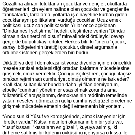
Gözaltına alınan, tutuklanan çocuklar ve gençler, okullarda
öğretmenleri için eylem halinde olan çocuklar ve gençler ile
fabrikalarda, tarlalarda, yollarda iş cinayetine kurban giden
çocuklar aynı politikaların vurduğu çocuklar. Ucuz emek
politikası, ucuz can politikasıdır. Yıllar önce açıklanan
“Dindar nesil yetiştirme” hedefi, eleştirilere verilen “Dindar
olmasın da tinerci mi olsun” minvalindeki örtüleyici cevap
gerçekte bu politikayı örtüler. Herkes bilir ki “tinerci” çocuk,
sanayi bölgelerinin ürettiği çocuktur, dinsel argümanla
örtülmek istenen gerçeklerden biri budur.
Diktatörya değil demokrasi istiyoruz diyenler için en öncelikli
mesele sınıfsal adaletsizliği ortadan kaldırma mücadelesine
girişmek, omuz vermektir. Çocuğu işçileştiren, çocuğu ilaçsız
bırakan rejimin adı cumhuriyet olmuş olmamış ne fark eder?
Krallıklar, sultanlıklar bundan daha iyi filan demiyorum,
elbette “cumhuri” yönetimler esas olmak zorunda ama
“diktatörlük” arayışlarının, demokrasinin reddinin temelinde
yatan meseleyi görmezden gelip cumhuriyet güzellemelerine
girişmek mücadele etmenin değil etmemenin bir yöntemi.
“Andolsun ki Yûsuf ve kardeşlerinde, almak isteyenler için
ibretler vardır.” Kutsal metinleri okumanın bin bir yolu var,
Yusuf kıssası, “kıssaların en güzeli”, kuyuya atılmış, iki
dirheme satılmış bir kölenin öyküsünü içeriyorsa o kıssa ile