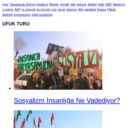
grev
Yaşanacak Dünya
inşaat-iş
Direniş
gözaltı
hdp
ankara
Alınteri
polis
ABD
Almanya
1 mayıs
AKP
iş cinayeti
işçi kıyımı
kriz
ücret
işkence
tikb
pandemi
fransa
Filistin
deprem
koronavirüs
toplu sözleşme
UFUK TURU
Sosyalizm İnsanlığa Ne Vadediyor?