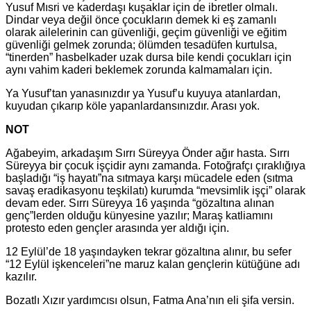
Yusuf Mısri ve kaderdaşı kuşaklar için de ibretler olmalı.
Dindar veya değil önce çocukların demek ki eş zamanlı
olarak ailelerinin can güvenliği, geçim güvenliği ve eğitim
güvenliği gelmek zorunda; ölümden tesadüfen kurtulsa,
“tinerden” hasbelkader uzak dursa bile kendi çocukları için
aynı vahim kaderi beklemek zorunda kalmamaları için.
Ya Yusuf’tan yanasınızdır ya Yusuf’u kuyuya atanlardan,
kuyudan çıkarıp köle yapanlardansınızdır. Arası yok.
NOT
Ağabeyim, arkadaşım Sırrı Süreyya Önder ağır hasta. Sırrı
Süreyya bir çocuk işçidir aynı zamanda. Fotoğrafçı çıraklığıya
başladığı “iş hayatı”na sıtmaya karşı mücadele eden (sıtma
savaş eradikasyonu teşkilatı) kurumda “mevsimlik işçi” olarak
devam eder. Sırrı Süreyya 16 yaşında “gözaltına alınan
genç”lerden olduğu künyesine yazılır; Maraş katliamını
protesto eden gençler arasında yer aldığı için.
12 Eylül’de 18 yaşındayken tekrar gözaltına alınır, bu sefer
“12 Eylül işkenceleri”ne maruz kalan gençlerin kütüğüne adı
kazılır.
Bozatlı Xızır yardımcısı olsun, Fatma Ana’nın eli şifa versin.