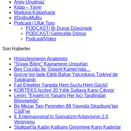
Arşiv Unutmaz
Kitap – Yayın
Marksist Kütüphane
#DoğruMuBu
Podcast / Ufuk Turu
PODCAST/ Bi Durup Düşünsek
PODCAST/ Geleceğe Dönüş
Podcast/Video
Son Haberler
Hissizleşmenin Anatomisi
“Siyasi Bilinç” Kavramının Unsurları
Beş Çocuğu İle ‘Deport Kampı’nda…
İsviçre’nin İade Ettiği Bahar Yalçınkaya Türkiye’de
Tutuklandı
Fail Erkekler Yargıda Hem Suçlu Hem Güçlü!
KORTEKS İşçileri 20 Yıllık Sultaya Karşı Çıkıyor
Lenin: “Engels’in Yaşamı Her İşçi Tarafından
Bilinmelidir”
Bir Mezar Taşı Peşinden 88 Yaşında Strazburg’tan
Cûdî’ye
II. Enternasyonal’in Sosyalizm Anlayışının 2.0
Versiyonu
Stuttgart’ta Kadın Katliamı Girişimine Karşı Kadınlar