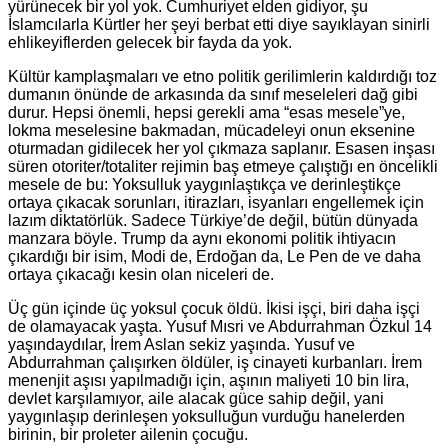
yürünecek bir yol yok. Cumhuriyet elden gidiyor, şu
İslamcılarla Kürtler her şeyi berbat etti diye sayıklayan sinirli
ehlikeyiflerden gelecek bir fayda da yok.
Kültür kamplaşmaları ve etno politik gerilimlerin kaldırdığı toz
dumanın önünde de arkasında da sınıf meseleleri dağ gibi
durur. Hepsi önemli, hepsi gerekli ama “esas mesele”ye,
lokma meselesine bakmadan, mücadeleyi onun eksenine
oturmadan gidilecek her yol çıkmaza saplanır. Esasen inşası
süren otoriter/totaliter rejimin baş etmeye çalıştığı en öncelikli
mesele de bu: Yoksulluk yaygınlaştıkça ve derinleştikçe
ortaya çıkacak sorunları, itirazları, isyanları engellemek için
lazım diktatörlük. Sadece Türkiye’de değil, bütün dünyada
manzara böyle. Trump da aynı ekonomi politik ihtiyacın
çıkardığı bir isim, Modi de, Erdoğan da, Le Pen de ve daha
ortaya çıkacağı kesin olan niceleri de.
Üç gün içinde üç yoksul çocuk öldü. İkisi işçi, biri daha işçi
de olamayacak yaşta. Yusuf Mısri ve Abdurrahman Özkul 14
yaşındaydılar, İrem Aslan sekiz yaşında. Yusuf ve
Abdurrahman çalışırken öldüler, iş cinayeti kurbanları. İrem
menenjit aşısı yapılmadığı için, aşının maliyeti 10 bin lira,
devlet karşılamıyor, aile alacak güce sahip değil, yani
yaygınlaşıp derinleşen yoksulluğun vurduğu hanelerden
birinin, bir proleter ailenin çocuğu.