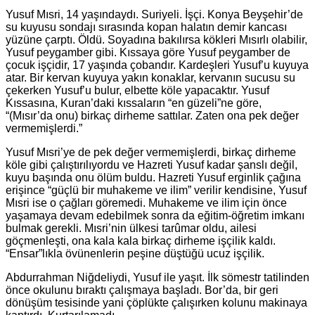
Yusuf Mısri, 14 yaşındaydı. Suriyeli. İşçi. Konya Beyşehir’de
su kuyusu sondajı sırasında kopan halatın demir kancası
yüzüne çarptı. Öldü. Soyadına bakılırsa kökleri Mısırlı olabilir,
Yusuf peygamber gibi. Kıssaya göre Yusuf peygamber de
çocuk işçidir, 17 yaşında çobandır. Kardeşleri Yusuf’u kuyuya
atar. Bir kervan kuyuya yakın konaklar, kervanın sucusu su
çekerken Yusuf’u bulur, elbette köle yapacaktır. Yusuf
Kıssasına, Kuran’daki kıssaların “en güzeli”ne göre,
“(Mısır’da onu) birkaç dirheme sattılar. Zaten ona pek değer
vermemişlerdi.”
Yusuf Mısri’ye de pek değer vermemişlerdi, birkaç dirheme
köle gibi çalıştırılıyordu ve Hazreti Yusuf kadar şanslı değil,
kuyu başında onu ölüm buldu. Hazreti Yusuf erginlik çağına
erişince “güçlü bir muhakeme ve ilim” verilir kendisine, Yusuf
Mısri ise o çağları göremedi. Muhakeme ve ilim için önce
yaşamaya devam edebilmek sonra da eğitim-öğretim imkanı
bulmak gerekli. Mısri’nin ülkesi tarûmar oldu, ailesi
göçmenleşti, ona kala kala birkaç dirheme işçilik kaldı.
“Ensar”lıkla övünenlerin peşine düştüğü ucuz işçilik.
Abdurrahman Niğdeliydi, Yusuf ile yaşıt. İlk sömestr tatilinden
önce okulunu bıraktı çalışmaya başladı. Bor’da, bir geri
dönüşüm tesisinde yani çöplükte çalışırken kolunu makinaya