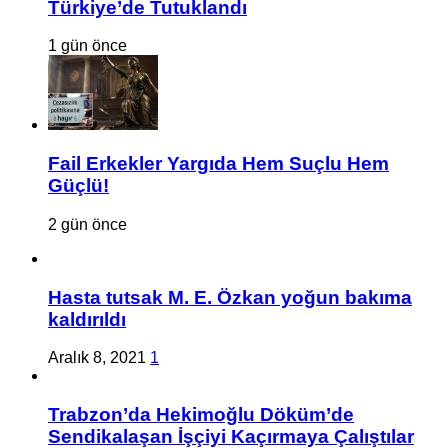
Türkiye’de Tutuklandı
1 gün önce
Fail Erkekler Yargıda Hem Suçlu Hem
Güçlü!
2 gün önce
Hasta tutsak M. E. Özkan yoğun bakıma
kaldırıldı
Aralık 8, 2021
1
Trabzon’da Hekimoğlu Döküm’de
Sendikalaşan İşçiyi Kaçırmaya Çalıştılar