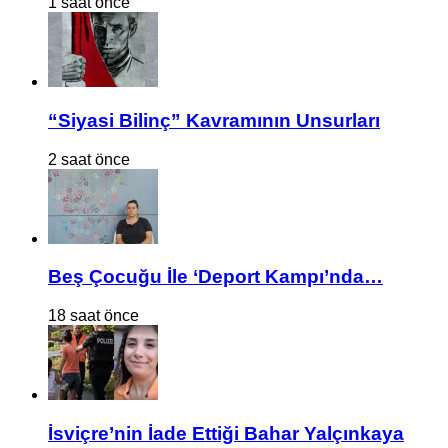
1 saat önce
“Siyasi Bilinç” Kavramının Unsurları
2 saat önce
Beş Çocuğu İle ‘Deport Kampı’nda…
18 saat önce
İsviçre’nin İade Ettiği Bahar Yalçınkaya