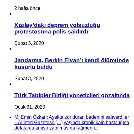
2 hafta önce
Kızılay’daki deprem yolsuzluğu
protestosuna polis saldırdı
Şubat 3, 2020
Jandarma, Berkin Elvan’ı kendi ölümünde
kusurlu buldu
Şubat 3, 2020
Türk Tabipler Birliği yöneticileri gözaltında
Ocak 31, 2020
M. Emin Özkan: Ayakta zor duran bedenini salıverdiler
– Alınteri Gazetesi: […] yaşında kronik kalp hastalığına,
defalarca anjiyo yapılmasına rağmen ı...