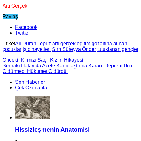
Artı Gerçek
Paylaş
Facebook
Twitter
Etiket
Ali Duran Topuz
artı gerçek
eğitim
gözaltına alınan
çocuklar
iş cinayetleri
Sırrı Süreyya Önder
tutuklanan gençler
Önceki
‘Kırmızı Saçlı Kız’ın Hikayesi
Sonraki
Hatay’da Acele Kamulaştırma Kararı: Deprem Bizi
Öldürmedi Hükümet Öldürdü!
Son Haberler
Çok Okunanlar
Hissizleşmenin Anatomisi