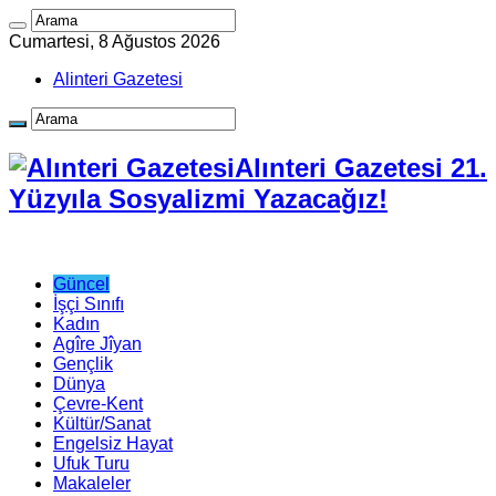
Cumartesi, 8 Ağustos 2026
Alinteri Gazetesi
Alınteri Gazetesi 21.
Yüzyıla Sosyalizmi Yazacağız!
Güncel
İşçi Sınıfı
Kadın
Agîre Jîyan
Gençlik
Dünya
Çevre-Kent
Kültür/Sanat
Engelsiz Hayat
Ufuk Turu
Makaleler