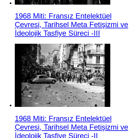
1968 Miti: Fransız Entelektüel
Çevresi, Tarihsel Meta Fetişizmi ve
İdeolojik Tasfiye Süreci -III
1968 Miti: Fransız Entelektüel
Çevresi, Tarihsel Meta Fetişizmi ve
İdeolojik Tasfiye Süreci -II