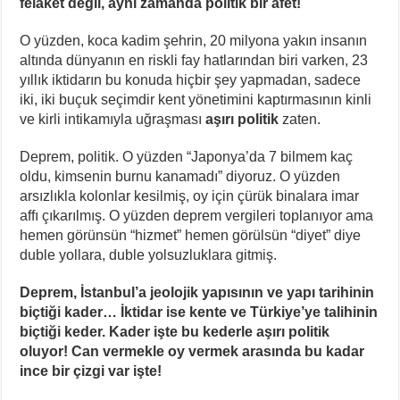
felaket değil, aynı zamanda politik bir afet!
O yüzden, koca kadim şehrin, 20 milyona yakın insanın
altında dünyanın en riskli fay hatlarından biri varken, 23
yıllık iktidarın bu konuda hiçbir şey yapmadan, sadece
iki, iki buçuk seçimdir kent yönetimini kaptırmasının kinli
ve kirli intikamıyla uğraşması
aşırı politik
zaten.
Deprem, politik. O yüzden “Japonya’da 7 bilmem kaç
oldu, kimsenin burnu kanamadı” diyoruz. O yüzden
arsızlıkla kolonlar kesilmiş, oy için çürük binalara imar
affı çıkarılmış. O yüzden deprem vergileri toplanıyor ama
hemen görünsün “hizmet” hemen görülsün “diyet” diye
duble yollara, duble yolsuzluklara gitmiş.
Deprem, İstanbul’a jeolojik yapısının ve yapı tarihinin
biçtiği kader… İktidar ise kente ve Türkiye’ye talihinin
biçtiği keder. Kader işte bu kederle aşırı politik
oluyor! Can vermekle oy vermek arasında bu kadar
ince bir çizgi var işte!