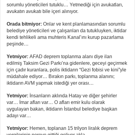
sorumlu yöneticileri tutuklu… Yetmediği için avukatları,
avukatın avukatı bile içeri alınıyor.
Orada bitmiyor:
Onlar ve kent planlamasından sorumlu
belediye yöneticileri ve çalışanları da tutukluyken, iktidar
kendi tehlikeli ama muhteris Kanal’ını kurup pazarlama
peşinde…
Yetmiyor:
AFAD deprem toplanma alanı diye ilan
edilmiş Taksim Gezi Parkı’na gidenlere, geceyi geçirmek
için çadır kuranlara, polis iktidarın “Gezi fobisi ve kini”yle
müdahale ediyor… Bırakın parkı, toplanma alanını;
iktidarın AVM yapmak istediği yer orası…
Yetmiyor:
İnsanların aklında Hatay ve diğer şehirler
var… İmar afları var… O afları emir kulu olarak
uygulayan bakan, iktidarın İstanbul belediye başkan
adayı var…
Yetmiyor:
Hemen, toplanan 15 trilyon liralık deprem
vergilerinin nereye gittiği geliyor akla…