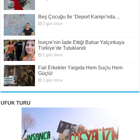
Beş Çocuğu İle ‘Deport Kampı’nda…
2 gün önce
İsviçre’nin İade Ettiği Bahar Yalçınkaya
Türkiye’de Tutuklandı
2 gün önce
Fail Erkekler Yargıda Hem Suçlu Hem
Güçlü!
3 gün önce
UFUK TURU