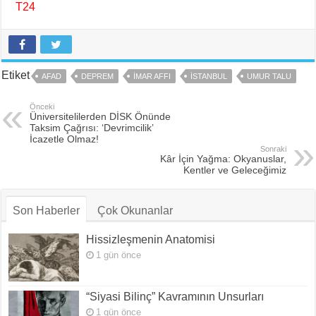
T24
Etiket
AFAD
DEPREM
IMAR AFFI
ISTANBUL
UMUR TALU
Önceki
Üniversitelilerden DİSK Önünde
Taksim Çağrısı: ‘Devrimcilik’
İcazetle Olmaz!
Sonraki
Kâr İçin Yağma: Okyanuslar,
Kentler ve Geleceğimiz
Son Haberler
Çok Okunanlar
Hissizleşmenin Anatomisi
1 gün önce
“Siyasi Bilinç” Kavramının Unsurları
1 gün önce