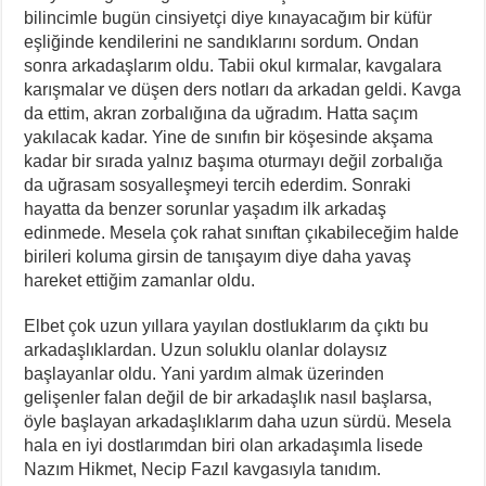
bilincimle bugün cinsiyetçi diye kınayacağım bir küfür
eşliğinde kendilerini ne sandıklarını sordum. Ondan
sonra arkadaşlarım oldu. Tabii okul kırmalar, kavgalara
karışmalar ve düşen ders notları da arkadan geldi. Kavga
da ettim, akran zorbalığına da uğradım. Hatta saçım
yakılacak kadar. Yine de sınıfın bir köşesinde akşama
kadar bir sırada yalnız başıma oturmayı değil zorbalığa
da uğrasam sosyalleşmeyi tercih ederdim. Sonraki
hayatta da benzer sorunlar yaşadım ilk arkadaş
edinmede. Mesela çok rahat sınıftan çıkabileceğim halde
birileri koluma girsin de tanışayım diye daha yavaş
hareket ettiğim zamanlar oldu.
Elbet çok uzun yıllara yayılan dostluklarım da çıktı bu
arkadaşlıklardan. Uzun soluklu olanlar dolaysız
başlayanlar oldu. Yani yardım almak üzerinden
gelişenler falan değil de bir arkadaşlık nasıl başlarsa,
öyle başlayan arkadaşlıklarım daha uzun sürdü. Mesela
hala en iyi dostlarımdan biri olan arkadaşımla lisede
Nazım Hikmet, Necip Fazıl kavgasıyla tanıdım.