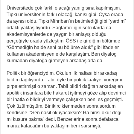
Üniversitede çok farklı olacağı yanılgısına kapılmıştım.
Tıpkı üniversitenin farklı olacağı kanısı gibi. Oysa orada
da aynısı oldu. Tıpkı Mihriban’ın betimlediği gibi “yardım”
odaklı yaklaşılıyordu. Sağlamcılığın solcularda da
akademisyenlerde de yaygın bir anlayış olduğu
gerçeğiyle orada yüzleştim. ÖSS ile girdiğim bölümde
“Görmediğin halde seni bu bölüme aldık” gibi ifadeler
kullanan akademisyenle de karşılaştım. Ben diyalog
kurmadan diyaloğa girmeyen arkadaşlarla da.
Politik bir öğrenciydim. Okulun ilk haftası bir arkadaş
bildiri dağıtıyordu. Tabii öyle bir politik faaliyet yüreğimi
pırpır ettirmişti o zaman. Tabii bildiri dağıtan arkadaş en
apolitik insanlara bile hakaret işitmeyi göze alıp devrimci
bir inatla o bildiriyi vermeye çalışırken beni es geçmişti.
Çok üzülmüştüm. Bir ikirciklenmeden sonra sordum
kendisine. “Sen nasıl okuyacaksın? Ha birisi okur değil
mi kusura bakma” dedi. Benzerlerine sonra defalarca
maruz kalacağım bu yaklaşım beni sarsmıştı.