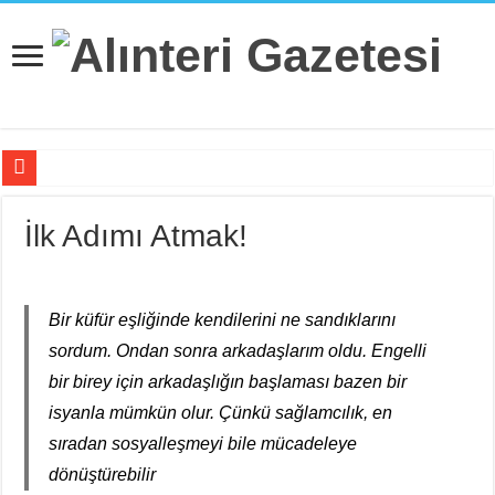
Doruk Madencilik İşçileri Bu Gözü Dönmüş Sömürü Çarkına Karşı D
İlk Adımı Atmak!
Kayapınar’a JES Projesi için Jandarma Eşliğinde İş Makineleri Girdi
Hissizleşmenin Anatomisi
“Siyasi Bilinç” Kavramının Unsurları
Bir küfür eşliğinde kendilerini ne sandıklarını
sordum. Ondan sonra arkadaşlarım oldu. Engelli
Beş Çocuğu İle ‘Deport Kampı’nda…
bir birey için arkadaşlığın başlaması bazen bir
İsviçre’nin İade Ettiği Bahar Yalçınkaya Türkiye’de Tutuklandı
isyanla mümkün olur. Çünkü sağlamcılık, en
Fail Erkekler Yargıda Hem Suçlu Hem Güçlü!
sıradan sosyalleşmeyi bile mücadeleye
KORTEKS İşçileri 20 Yıllık Sultaya Karşı Çıkıyor
dönüştürebilir