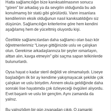
Hatta sağlamcılığın bize kanıksatılmasının sonucu
“gören” bir arkadaş ya da sevgilin olduğunda bu adı
konulmamış bir statü gibi görülürdü. Varın insanlara
kendilerinin eksik olduğunun nasıl kanıksatıldığını siz
düşünün. Sağlamcılığın kriterlerine göre hem kendini
aşağılamış hem de yüceltmiş oluyordu kişi.
Özellikle sağlamcılardan daha sağlamcı olan bazı kör
öğretmenlerimiz “Liseye gittiğinizde uslu ve çalışkan
olun. Gerekirse arkadaşlarınıza bir şeyler ısmarlayın,
alttan alın, kavga etmeyin” gibi saçma sapan telkinlerde
bulunurlardı.
Oysa hayat o kadar steril değildi ve olmamalıydı. Liseye
başladığım ilk bir ay kendime yakışmayacak şekilde çok
çalışkan ve uslu biriydim. Annem okula geldiğinde daha
sonraki lise hayatımda çok özleyeceği övgüleri alıyordu.
Evet başarılı ve uslu bir gençtim. Aynı zamanda da
yalnız.
Bu yalnızlığım bir gün zıvanadan çıkıtı. O zamanki