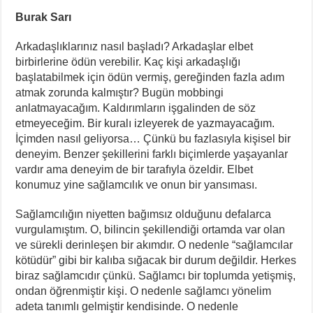
Lenin: “Engels’in Yaşamı Her İşçi Tarafından Bilinmelidir”
Burak Sarı
Bir Mezar Taşı Peşinden 88 Yaşında Strazburg’tan Cûdî’ye
Arkadaşlıklarınız nasıl başladı? Arkadaşlar elbet
birbirlerine ödün verebilir. Kaç kişi arkadaşlığı
başlatabilmek için ödün vermiş, gereğinden fazla adım
atmak zorunda kalmıştır? Bugün mobbingi
anlatmayacağım. Kaldırımların işgalinden de söz
etmeyeceğim. Bir kuralı izleyerek de yazmayacağım.
İçimden nasıl geliyorsa… Çünkü bu fazlasıyla kişisel bir
deneyim. Benzer şekillerini farklı biçimlerde yaşayanlar
vardır ama deneyim de bir tarafıyla özeldir. Elbet
konumuz yine sağlamcılık ve onun bir yansıması.
Sağlamcılığın niyetten bağımsız olduğunu defalarca
vurgulamıştım. O, bilincin şekillendiği ortamda var olan
ve sürekli derinleşen bir akımdır. O nedenle “sağlamcılar
kötüdür” gibi bir kalıba sığacak bir durum değildir. Herkes
biraz sağlamcıdır çünkü. Sağlamcı bir toplumda yetişmiş,
ondan öğrenmiştir kişi. O nedenle sağlamcı yönelim
adeta tanımlı gelmiştir kendisinde. O nedenle