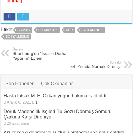
biamag
Etiket
BIAMAG
BURAK SARI
KÖR
SAĞLAMCILIK
SOSYALLEŞME
Önceki
Strasbourg’da ”İsrail’e Derhal
Yaptırım” Eylemi
Sonraki
54. Yılında Nurhak Direnişi
Son Haberler
Çok Okunanlar
Hasta tutsak M. E. Özkan yoğun bakıma kaldırıldı
Aralık 8, 2021
1
Doruk Madencilik İşçileri Bu Gözü Dönmüş Sömürü
Çarkına Karşı Direniyor
20 saat önce
Kızılay’daki deprem yolsuzluğu protestosuna polis saldırdı