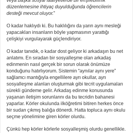
veya başka sosyal faaliyetlerde bir erişilebilirlik
düzenlemesine ihtiyaç duyulduğunda öğrencilerin
desteği mevcut oluyor.
”
O kadar haklıydı ki. Bu haklılığını da yarın aynı mesleği
yapacakları insanların böyle yapmasının yarattığı
çelişkiyi vurgulayarak güçlendiriyor.
O kadar tanıdık, o kadar dost geliyor ki arkadaşın bu net
anlatımı. En sıradan bir sosyalleşme olan arkadaş
edinmenin nasıl gerçek bir sorun olarak önümüze
konduğunu hatırlıyorum. Sistemin “aynılar aynı yere”
sağlamcı mantığıyla engellilere ayrı okullar, ayrı
sosyalleşme alanları oluşturmak gibi tecrit uygulamaları
sürekli gündeme gelir. Arkadaş edinme konusunda
yaşanan iletişim sorunlarını da bu tecridin bahanesi
yaparlar. Körler okulunda ilköğretimi bitiren herkes önce
bir sudan çıkmış balığa dönerdi. Hatta topluca aynı okulu
seçme yönelimine giren körler olurdu.
Çünkü hep körler körlerle sosyalleşmiş olurdu genellikle.