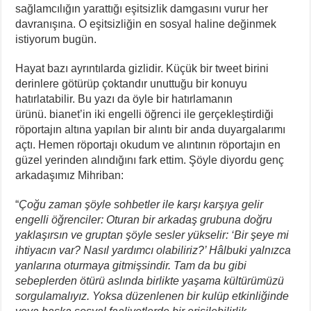
sağlamcılığın yarattığı eşitsizlik damgasını vurur her
davranışına. O eşitsizliğin en sosyal haline değinmek
istiyorum bugün.
Hayat bazı ayrıntılarda gizlidir. Küçük bir tweet birini
derinlere götürüp çoktandır unuttuğu bir konuyu
hatırlatabilir. Bu yazı da öyle bir hatırlamanın
ürünü. bianet’in iki engelli öğrenci ile gerçekleştirdiği
röportajın altına yapılan bir alıntı bir anda duyargalarımı
açtı. Hemen röportajı okudum ve alıntının röportajın en
güzel yerinden alındığını fark ettim. Şöyle diyordu genç
arkadaşımız Mihriban:
“
Çoğu zaman şöyle sohbetler ile karşı karşıya gelir
engelli öğrenciler: Oturan bir arkadaş grubuna doğru
yaklaşırsın ve gruptan şöyle sesler yükselir: ‘Bir şeye mi
ihtiyacın var? Nasıl yardımcı olabiliriz?’ Hâlbuki yalnızca
yanlarına oturmaya gitmişsindir. Tam da bu gibi
sebeplerden ötürü aslında birlikte yaşama kültürümüzü
sorgulamalıyız. Yoksa düzenlenen bir kulüp etkinliğinde