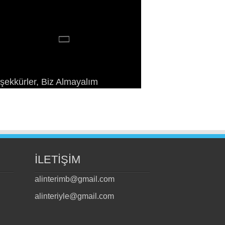
syalizme Çekim Gücünü Yeniden
onomizm Taraftarlarıyla Bir
ris Komünü: Geçmişteki
şekkürler, Biz Almayalım
azandırmak
vrimin Esasları ve Örgütlenmesi
onuşma
leceğimiz*
İLETİŞİM
alinterimb@gmail.com
alinteriyle@gmail.com