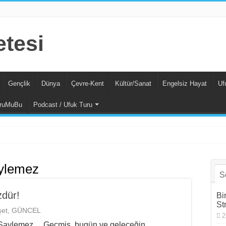
Gençlik
Dünya
Çevre-Kent
Kültür/Sanat
Engelsiz Hayat
Uf
ruMuBu
Podcast / Ufuk Turu
Sosyalizm
ylemez
S
zdür!
Bi
St
et
,
GÜNCEL
2
 Şaylemez… Geçmiş, bugün ve geleceğin