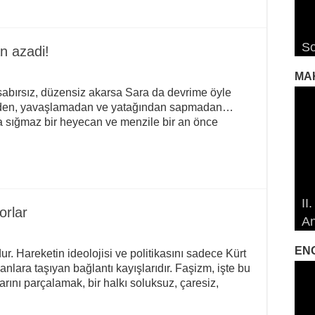
RO
RO
Ro
So
De
De
De
Ro
an azadi!
MA
 sabırsız, düzensiz akarsa Sara da devrime öyle
meden, yavaşlamadan ve yatağından sapmadan…
na sığmaz bir heyecan ve menzile bir an önce
19
19
II
Öz
Çe
Çe
orlar
An
So
Ma
İd
İd
EN
r. Hareketin ideolojisi ve politikasını sadece Kürt
nsanlara taşıyan bağlantı kayışlarıdır. Faşizm, işte bu
larını parçalamak, bir halkı soluksuz, çaresiz,