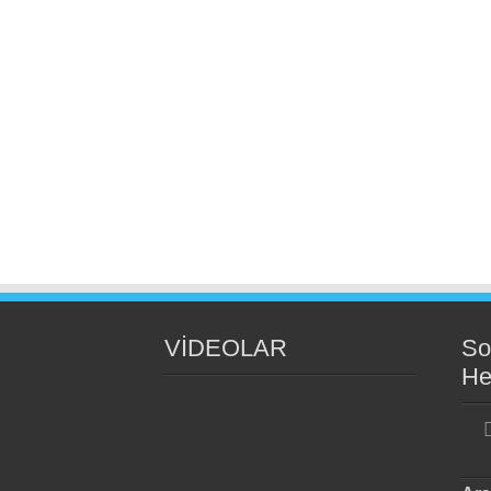
VİDEOLAR
So
He