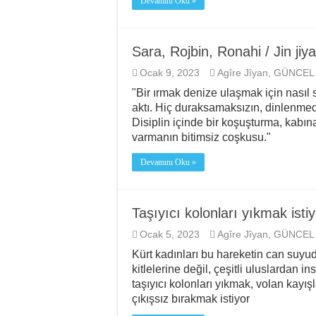
Devamını Oku »
Sara, Rojbin, Ronahi / Jin jiy
Ocak 9, 2023
Agîre Jîyan
,
GÜNCEL
"Bir ırmak denize ulaşmak için nasıl
aktı. Hiç duraksamaksızın, dinlen
Disiplin içinde bir koşuşturma, kabı
varmanın bitimsiz coşkusu."
Devamını Oku »
Taşıyıcı kolonları yıkmak istiy
Ocak 5, 2023
Agîre Jîyan
,
GÜNCEL
Kürt kadınları bu hareketin can suyudu
kitlelerine değil, çeşitli uluslardan i
taşıyıcı kolonları yıkmak, volan kayış
çıkışsız bırakmak istiyor