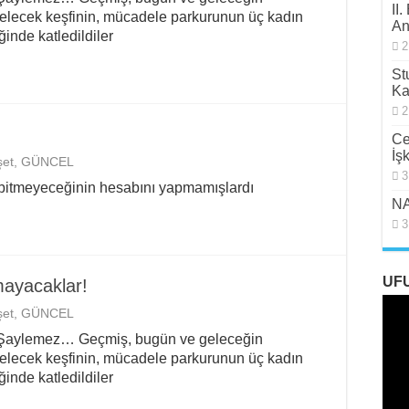
II
gelecek keşfinin, mücadele parkurunun üç kadın
An
inde katledildiler
2
St
Ka
2
Ce
İş
et
,
GÜNCEL
3
n bitmeyeceğinin hesabını yapmamışlardı
NA
3
UF
mayacaklar!
et
,
GÜNCEL
 Şaylemez… Geçmiş, bugün ve geleceğin
gelecek keşfinin, mücadele parkurunun üç kadın
inde katledildiler