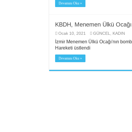
Devamını Oku »
KBDH, Menemen Ülkü Ocağı’n
Ocak 10, 2021
GÜNCEL
,
KADIN
İzmir Menemen Ülkü Ocağı'nın bomba
Hareketi üstlendi
Devamını Oku »