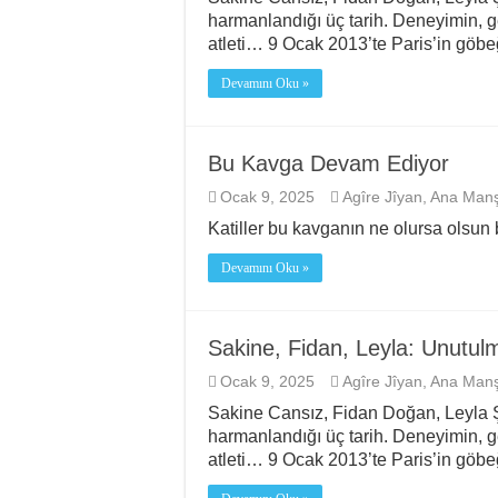
harmanlandığı üç tarih. Deneyimin, 
atleti… 9 Ocak 2013’te Paris’in göbeğ
Devamını Oku »
Bu Kavga Devam Ediyor
Ocak 9, 2025
Agîre Jîyan
,
Ana Manş
Katiller bu kavganın ne olursa olsu
Devamını Oku »
Sakine, Fidan, Leyla: Unutul
Ocak 9, 2025
Agîre Jîyan
,
Ana Manş
Sakine Cansız, Fidan Doğan, Leyla
harmanlandığı üç tarih. Deneyimin, 
atleti… 9 Ocak 2013’te Paris’in göbeğ