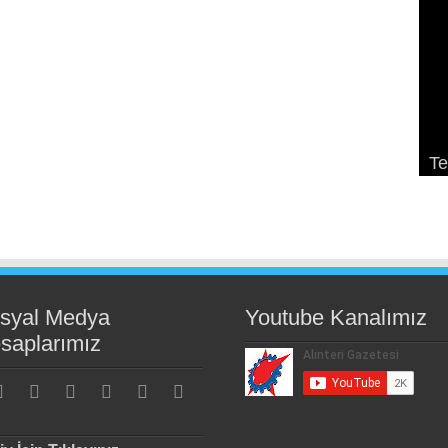
So
Ek
Pa
Te
K
De
K
ge
syal Medya
Youtube Kanalımız
saplarımız