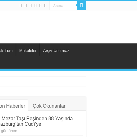
uk Turu
Makaleler
Arşiv Unutmaz
on Haberler
Çok Okunanlar
r Mezar Taşı Peşinden 88 Yaşında
razburg’tan Cûdî’ye
 gün önce