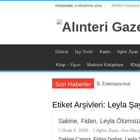
Alinteri Gazetesi
PERŞEMBE, 6 AĞUSTOS 2026
Güncel
İşçi Sınıfı
Kadın
Agîre Jîyan
Kitap – Yayın
Marksist Kütüphane
#Doğ
Son Haberler
II. Enternasyonal’in 
Etiket Arşivleri:
Leyla Şa
Sakine, Fidan, Leyla Ölümsü
Ocak 9, 2026
Agîre Jîyan
,
Ana Manş
Sakine Cansız, Fidan Doğan, Leyla