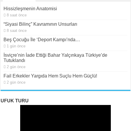
Hissizleşmenin Anatomisi
8 saat önce
“Siyasi Bilinç” Kavramının Unsurları
8 saat önce
Beş Çocuğu İle ‘Deport Kampı’nda…
1 gün önce
İsviçre’nin İade Ettiği Bahar Yalçınkaya Türkiye’de
Tutuklandı
2 gün önce
Fail Erkekler Yargıda Hem Suçlu Hem Güçlü!
2 gün önce
UFUK TURU