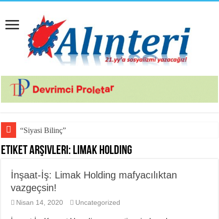
“Siyasi Bilinç” Kavramı
Etiket Arşivleri:
Limak Holding
İnşaat-İş: Limak Holding mafyacılıktan
vazgeçsin!
Nisan 14, 2020
Uncategorized