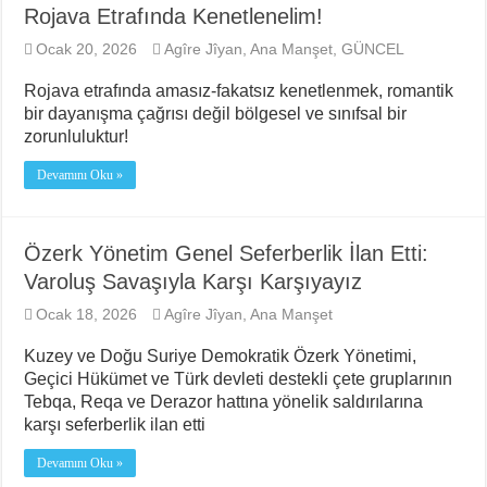
Rojava Etrafında Kenetlenelim!
Ocak 20, 2026
Agîre Jîyan
,
Ana Manşet
,
GÜNCEL
Rojava etrafında amasız-fakatsız kenetlenmek, romantik
bir dayanışma çağrısı değil bölgesel ve sınıfsal bir
zorunluluktur!
Devamını Oku »
Özerk Yönetim Genel Seferberlik İlan Etti:
Varoluş Savaşıyla Karşı Karşıyayız
Ocak 18, 2026
Agîre Jîyan
,
Ana Manşet
Kuzey ve Doğu Suriye Demokratik Özerk Yönetimi,
Geçici Hükümet ve Türk devleti destekli çete gruplarının
Tebqa, Reqa ve Derazor hattına yönelik saldırılarına
karşı seferberlik ilan etti
Devamını Oku »