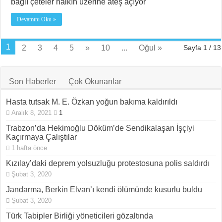
bağlı çeteler halkın üzerine ateş açıyor
Devamını Oku »
1
2
3
4
5
»
10
...
Oğul »
Sayfa 1 / 13
Son Haberler
Çok Okunanlar
Hasta tutsak M. E. Özkan yoğun bakıma kaldırıldı
Aralık 8, 2021
1
Trabzon’da Hekimoğlu Döküm’de Sendikalaşan İşçiyi
Kaçırmaya Çalıştılar
1 hafta önce
Kızılay’daki deprem yolsuzluğu protestosuna polis saldırdı
Şubat 3, 2020
Jandarma, Berkin Elvan’ı kendi ölümünde kusurlu buldu
Şubat 3, 2020
Türk Tabipler Birliği yöneticileri gözaltında