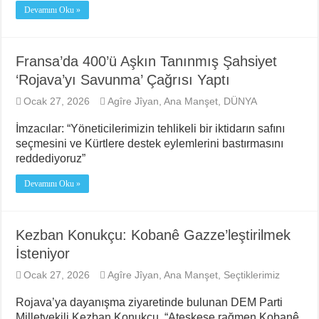
NATO Tutsakları Serbest Bırakılsın!
Devamını Oku »
Sahel’den Ceuta’ya Yönelen Göç Dalgası
Fransa’da 400’ü Aşkın Tanınmış Şahsiyet
‘Rojava’yı Savunma’ Çağrısı Yaptı
Ocak 27, 2026
Agîre Jîyan
,
Ana Manşet
,
DÜNYA
İmzacılar: “Yöneticilerimizin tehlikeli bir iktidarın safını
seçmesini ve Kürtlere destek eylemlerini bastırmasını
reddediyoruz”
Devamını Oku »
Kezban Konukçu: Kobanê Gazze’leştirilmek
İsteniyor
Ocak 27, 2026
Agîre Jîyan
,
Ana Manşet
,
Seçtiklerimiz
Rojava’ya dayanışma ziyaretinde bulunan DEM Parti
Milletvekili Kezban Konukçu, “Ateşkese rağmen Kobanê,