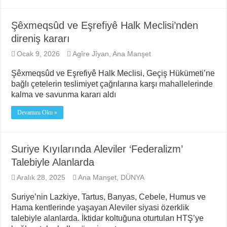
Şêxmeqsûd ve Eşrefiyê Halk Meclisi’nden
direniş kararı
Ocak 9, 2026
Agîre Jîyan
,
Ana Manşet
Şêxmeqsûd ve Eşrefiyê Halk Meclisi, Geçiş Hükümeti’ne
bağlı çetelerin teslimiyet çağrılarına karşı mahallelerinde
kalma ve savunma kararı aldı
Devamını Oku »
Suriye Kıyılarında Aleviler ‘Federalizm’
Talebiyle Alanlarda
Aralık 28, 2025
Ana Manşet
,
DÜNYA
Suriye’nin Lazkiye, Tartus, Banyas, Cebele, Humus ve
Hama kentlerinde yaşayan Aleviler siyasi özerklik
talebiyle alanlarda. İktidar koltuğuna oturtulan HTŞ’ye