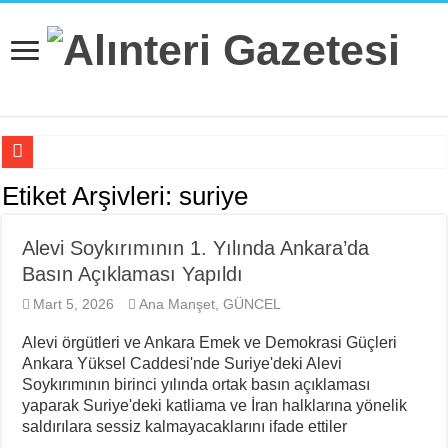
İsviçre’nin İade Ettiği Bahar Yalçınkaya Türkiye’de Tutuklandı
Etiket Arşivleri:
suriye
Fail Erkekler Yargıda Hem Suçlu Hem Güçlü!
Alevi Soykırımının 1. Yılında Ankara’da
KORTEKS İşçileri 20 Yıllık Sultaya Karşı Çıkıyor
Basın Açıklaması Yapıldı
Lenin: “Engels’in Yaşamı Her İşçi Tarafından Bilinmelidir”
Mart 5, 2026
Ana Manşet
,
GÜNCEL
Bir Mezar Taşı Peşinden 88 Yaşında Strazburg’tan Cûdî’ye
Alevi örgütleri ve Ankara Emek ve Demokrasi Güçleri
II. Enternasyonal’in Sosyalizm Anlayışının 2.0 Versiyonu
Ankara Yüksel Caddesi'nde Suriye'deki Alevi
Soykırımının birinci yılında ortak basın açıklaması
Stuttgart’ta Kadın Katliamı Girişimine Karşı Kadınlar
yaparak Suriye'deki katliama ve İran halklarına yönelik
Cezaevindeki 14. Gününde Özcan Aksu İşkenceyle mi Katledildi?
saldırılara sessiz kalmayacaklarını ifade ettiler