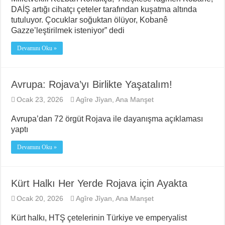
DAİŞ artığı cihatçı çeteler tarafından kuşatma altında
tutuluyor. Çocuklar soğuktan ölüyor, Kobanê
Gazze’leştirilmek isteniyor” dedi
Devamını Oku »
Avrupa: Rojava’yı Birlikte Yaşatalım!
Ocak 23, 2026
Agîre Jîyan
,
Ana Manşet
Avrupa’dan 72 örgüt Rojava ile dayanışma açıklaması
yaptı
Devamını Oku »
Kürt Halkı Her Yerde Rojava için Ayakta
Ocak 20, 2026
Agîre Jîyan
,
Ana Manşet
Kürt halkı, HTŞ çetelerinin Türkiye ve emperyalist