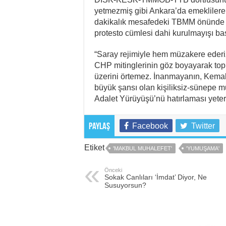
yetmezmiş gibi Ankara’da emeklilere
dakikalık mesafedeki TBMM önünde ö
protesto cümlesi dahi kurulmayışı b
“Saray rejimiyle hem müzakere ederi
CHP mitinglerinin göz boyayarak top
üzerini örtemez. İnanmayanın, Kemal 
büyük şansı olan kişiliksiz-sünepe mu
Adalet Yürüyüşü’nü hatırlaması yeter
Facebook
Twitter
Paylaş
Etiket
'MAKBUL MUHALEFET'
'YUMUŞAMA'
Önceki
Sokak Canlıları ‘İmdat’ Diyor, Ne
Susuyorsun?