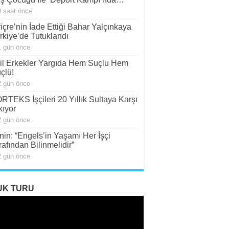
9 saat önce
viçre’nin İade Ettiği Bahar Yalçınkaya
rkiye’de Tutuklandı
1 gün önce
il Erkekler Yargıda Hem Suçlu Hem
çlü!
2 gün önce
RTEKS İşçileri 20 Yıllık Sultaya Karşı
kıyor
2 gün önce
nin: “Engels’in Yaşamı Her İşçi
rafından Bilinmelidir”
2 gün önce
UK TURU