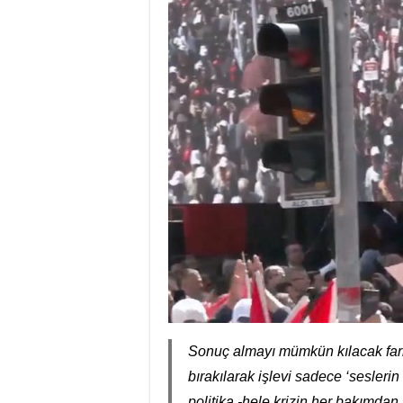
Sonuç almayı mümkün kılacak farklı
bırakılarak işlevi sadece ‘seslerin
politika -hele krizin her bakımdan