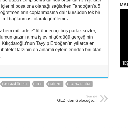
MA
 içlerini boşaltma olanağı sağlarken Tandoğan’a 5
ğretmenlerin coplanmasına dair kürsüden tek bir
asiret bağlanması olarak görülemez.
z hem mücadele” türünden içi boş parlak sözler,
lumun gazını alma işlevini gördüğü gerçeğinin
Kılıçdaroğlu’nun Tayyip Erdoğan’ın yıllarca en
halefet tarzının en anlamlı eylemlerinden biri olan
.
Teş
So
Dev
Ek
Par
ASGARI ÜCRET
CHP
MITING
SARAY REJIMI
Sonraki
GEZİ’den Geleceğe…