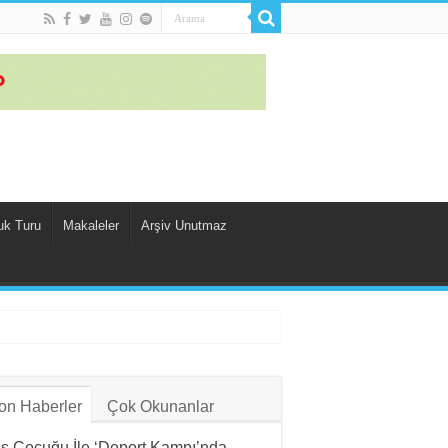
uk Turu
Makaleler
Arşiv Unutmaz
on Haberler
Çok Okunanlar
ş Çocuğu İle ‘Deport Kampı’nda…