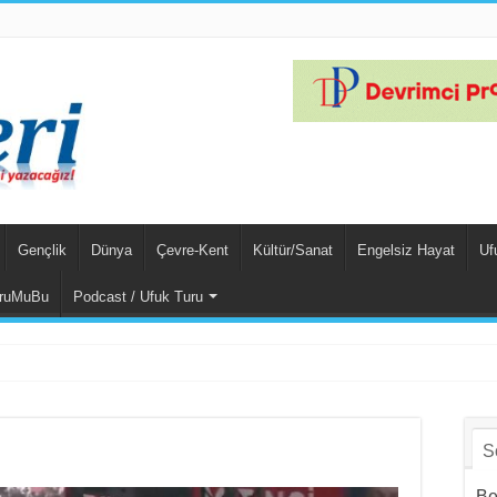
Gençlik
Dünya
Çevre-Kent
Kültür/Sanat
Engelsiz Hayat
Uf
ruMuBu
Podcast / Ufuk Turu
ar Yalçın
S
Be