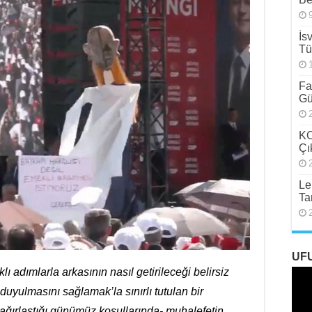
İs
Tü
Fa
Gü
KO
Çı
Le
Ta
UF
 adımlarla arkasının nasıl getirileceği belirsiz
 duyulmasını sağlamak’la sınırlı tutulan bir
 ağırlaştığı günümüz koşullarında- muhalefetin