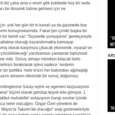
lı bir çaba ama o sesin gök kubbede hoş bir seda
cı bir dinamik haline gelmesi için ne
için- yok her gün bir tv kanalı ya da gazetede boy
erin konuşmalarında. Fakat işin içinde başka bir
 bir belirti var: “Siyasette yumuşama” gerekçesiyle
“Ta
Sağ
 atlatma olanağı kazandırmakla kalmayıp
Me
İkl
Sa
İti
Gök
mış olarak karşımıza çıkacak ekonomik, siyasal ve
a çözülebileceği’ yanılsaması yaratarak toplumsal
AR
me riski. Sonuç almayı mümkün kılacak farklı
belirsiz bırakılarak işlevi sadece ‘seslerin
n bir politika -hele krizin her bakımdan ağırlaştığı
azını almanın ötesinde bir sonuç doğurmaz.
mitinglerine Saray rejimi ve egemen burjuvazinin
rama” biçimi olarak görülüp teşvik bile görüyor. 1
bul muhalefet’ anlayışının hangi sınırlar içinde
ınca neler olacağını. Özgür Özel yönetimi de
’96
Alm
Biz
12 
Kap
1 Mayıs’ta Taksim’de olacağız” esip gürlemeleriyle
aza getirip sonra anında ortalıktan sıvıştıkları