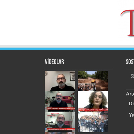
VİDEOLAR
Sos
Arş
De
Y