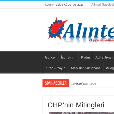
Alinteri Gazetesi
CUMARTESI, 8 AĞUSTOS 2026
Güncel
İşçi Sınıfı
Kadın
Agîre Jîyan
Kitap – Yayın
Marksist Kütüphane
#Doğ
Son Haberler
İsviçre’nin İade Ettiği Bah
CHP’nin Mitingleri