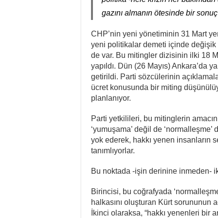
gazını almanın ötesinde bir sonu
CHP’nin yeni yönetiminin 31 Mart ye
yeni politikalar demeti içinde değişi
de var. Bu mitingler dizisinin ilki 1
yapıldı. Dün (26 Mayıs) Ankara’da yapı
getirildi. Parti sözcülerinin açıklam
ücret konusunda bir miting düşünülüyo
planlanıyor.
Parti yetkilileri, bu mitinglerin ama
‘yumuşama’ değil de ‘normalleşme’ de
yok ederek, hakkı yenen insanların 
tanımlıyorlar.
Bu noktada -işin derinine inmeden- i
Birincisi, bu coğrafyada ‘normalleşm
halkasını oluşturan Kürt sorununun 
İkinci olaraksa, “hakkı yenenleri bir 