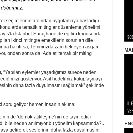
ç doğurmaz.
rel seçimlerinin ardından uygulamaya başladığı
k konularda tematik mitingler düzenleme yönelimi
ROJ
ROJ
Roj
8 Mayıs’ta İstanbul-Saraçhane’de eğitim konusunda
Sos
Ger
Ger
Ger
Roj
lan ikinci mitingte emeklilerin sorunları dile
alarına bakılırsa, Temmuzda zam bekleyen asgari
MA
r, ondan sonra da ‘Adalet’ temalı bir miting
cını, “Yapılan eylemler yaşadığımız sürece neden
diğimizi gösteriyor. Asıl hedefimiz kutuplaşmayı
sesinin daha fazla duyulmasını sağlamak” şeklinde
II.
196
196
ki soru geliyor hemen insanın aklına:
Ve
Öze
Mar
Met
Met
e’nin de ‘demokratikleşme’nin de tayin edici
adı bile neden anılmıyor bu yönelim kapsamında?..
EN
araya getirerek seslerinin daha fazla duyulmasını