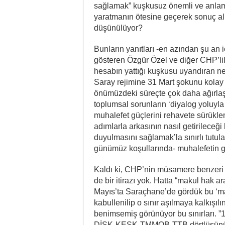
sağlamak” kuşkusuz önemli ve anlam
yaratmanın ötesine geçerek sonuç alı
düşünülüyor?
Bunların yanıtları -en azından şu an 
gösteren Özgür Özel ve diğer CHP’lil
hesabın yattığı kuşkusu uyandıran net
Saray rejimine 31 Mart şokunu kolay
önümüzdeki süreçte çok daha ağırlaş
toplumsal sorunların ‘diyalog yoluyl
muhalefet güçlerini rehavete sürükle
adımlarla arkasının nasıl getirileceği 
duyulmasını sağlamak’la sınırlı tutula
günümüz koşullarında- muhalefetin g
Kaldı ki, CHP’nin müsamere benzeri 
de bir itirazı yok. Hatta “makul hak a
Mayıs’ta Saraçhane’de gördük bu ‘mak
kabullenilip o sınır aşılmaya kalkışıl
benimsemiş görünüyor bu sınırları. ”
DİSK-KESK-TMMOB-TTB dörtlüsünü de g