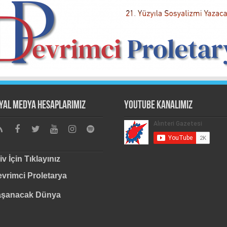
yal Medya Hesaplarımız
Youtube Kanalımız
iv İçin Tıklayınız
vrimci Proletarya
aşanacak Dünya