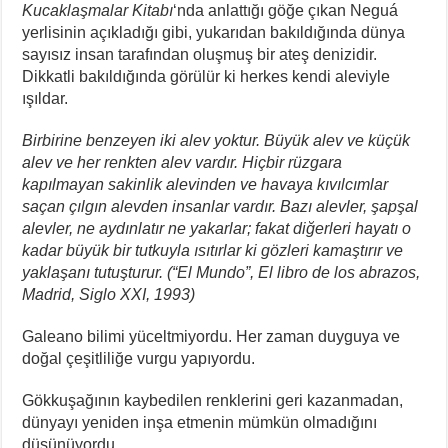
Kucaklaşmalar Kitabı
‘nda anlattığı göğe çıkan Neguá
yerlisinin açıkladığı gibi, yukarıdan bakıldığında dünya
sayısız insan tarafından oluşmuş bir ateş denizidir.
Dikkatli bakıldığında görülür ki herkes kendi aleviyle
ışıldar.
Birbirine benzeyen iki alev yoktur. Büyük alev ve küçük
alev ve her renkten alev vardır. Hiçbir rüzgara
kapılmayan sakinlik alevinden ve havaya kıvılcımlar
saçan çılgın alevden insanlar vardır. Bazı alevler, şapşal
alevler, ne aydınlatır ne yakarlar; fakat diğerleri hayatı o
kadar büyük bir tutkuyla ısıtırlar ki gözleri kamaştırır ve
yaklaşanı tutuşturur.
(“El Mundo”, El libro de los abrazos,
Madrid, Siglo XXI, 1993)
Galeano bilimi yüceltmiyordu. Her zaman duyguya ve
doğal çeşitliliğe vurgu yapıyordu.
Gökkuşağının kaybedilen renklerini geri kazanmadan,
dünyayı yeniden inşa etmenin mümkün olmadığını
düşünüyordu.