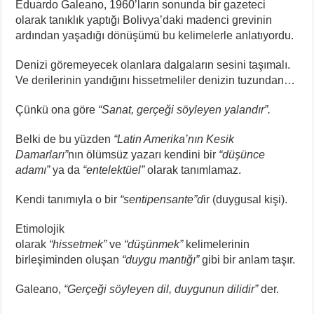
Eduardo Galeano, 1960’ların sonunda bir gazeteci
olarak tanıklık yaptığı Bolivya’daki madenci grevinin
ardından yaşadığı dönüşümü bu kelimelerle anlatıyordu.
Denizi göremeyecek olanlara dalgaların sesini taşımalı.
Ve derilerinin yandığını hissetmeliler denizin tuzundan…
Çünkü ona göre
“Sanat, gerçeği söyleyen yalandır”.
Belki de bu yüzden
“Latin Amerika’nın Kesik
Damarları”
nın ölümsüz yazarı kendini bir
“düşünce
adamı”
ya da
“entelektüel”
olarak tanımlamaz.
Kendi tanımıyla o bir
“sentipensante”d
ir (duygusal kişi).
Etimolojik
olarak
“hissetmek”
ve
“düşünmek”
kelimelerinin
birleşiminden oluşan
“duygu mantığı”
gibi bir anlam taşır.
Galeano,
“Gerçeği söyleyen dil, duygunun dilidir”
der.