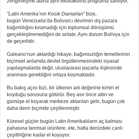
zenginleşme adına aynı ekstraktivist programa sarılıyor.
“Latin Amerika’nın Kesik Damarları”
bize,
bugün Venezuela’da Bolivarcı devrimin dış pazara
bağımlılığını kıramadığı için toplumsal dönüşümü
gerçekleştiremediğini de anlatır. Aynı durum Bolivya için
de geçerlidir.
Galeano’nun aktardığı hikaye, bağımsızlığın temellerinin
biçimsel anlamda devlet örgütlenmesindeki siyasal
yapılaşmalarda değil, uluslararası pazarla ilişkisinde
aranması gerektiğini ortaya koymaktadır.
Bu bakış açısı bizi, bir ülkenin artı değerine kimin el
koyduğu sorusuna götürür. Beş asır önce altın ve
gümüşe el koyarak merkeze aktarılan gelir, bugün çok
daha derin biçimde çeşitlenmiştir.
Küresel güçler bugün Latin Amerikalıların aç kalması
pahasına tarımsal ürünlere, ete, hatta denizdeki canlı
çeşitliliğine kadar el koyuyor.