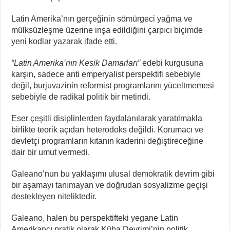
Latin Amerika’nın gerçeğinin sömürgeci yağma ve
mülksüzleşme üzerine inşa edildiğini çarpıcı biçimde
yeni kodlar yazarak ifade etti.
“Latin Amerika’nın Kesik Damarları”
edebi kurgusuna
karşın, sadece anti emperyalist perspektifi sebebiyle
değil, burjuvazinin reformist programlarını yüceltmemesi
sebebiyle de radikal politik bir metindi.
Eser çeşitli disiplinlerden faydalanılarak yaratılmakla
birlikte teorik açıdan heterodoks değildi. Korumacı ve
devletçi programların kıtanın kaderini değiştireceğine
dair bir umut vermedi.
Galeano’nun bu yaklaşımı ulusal demokratik devrim gibi
bir aşamayı tanımayan ve doğrudan sosyalizme geçişi
destekleyen niteliktedir.
Galeano, halen bu perspektifteki yegane Latin
Amerikancı pratik olarak Küba Devrimi’nin politik