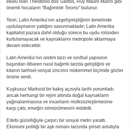
ekolü olan Theotônio dos Santos, Ruy Mauro Marini gibi
önemli hocaların
“Bağımlılık Teorisi”
bulunur.
Teori, Latin Amerika’nın azgelişmişliğinin temelinde
uydulaşmanın yattığını savunmaktadır; Latin Amerika
kapitalist pazara dahil olduğu sürece bu uydu rolünden
kurtulamayacak ve kaynaklarını metropole aktarmaya
devam edecektir.
Latin Amerika’nın üretim tarzı ve sınıfsal yapısının
başından itibaren nasıl bağımlı tarzda geliştiğini ve
kıtanın tarihsel-sosyal zincirini mükemmel biçimde gözler
önüne serdi.
Kuşkusuz Marksist bir bakış açısıyla tarihi yorumladı;
ancak herhangi bir rejim altında doğal kaynakların
yağmalanmasına ve insanların mülksüzleştirmesine
karşı çıktı, emeğin sömürülmesini reddetti.
Edebi güzelliğiyle çarpıcı bir sosyal metin yarattı.
Ekonomi politiği bir aşk romanı tarzında şiirsel anlatıyla