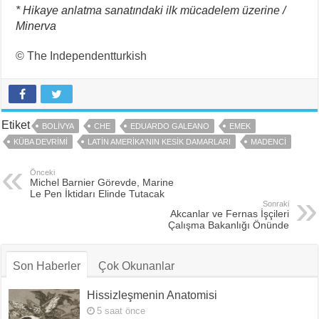
* Hikaye anlatma sanatındaki ilk mücadelem üzerine /
Minerva
© The Independentturkish
Etiket
BOLIVYA
CHE
EDUARDO GALEANO
EMEK
KÜBA DEVRIMI
LATIN AMERIKA'NIN KESIK DAMARLARI
MADENCI
Önceki
Michel Barnier Görevde, Marine
Le Pen İktidarı Elinde Tutacak
Sonraki
Akcanlar ve Fernas İşçileri
Çalışma Bakanlığı Önünde
Son Haberler
Çok Okunanlar
Hissizleşmenin Anatomisi
5 saat önce