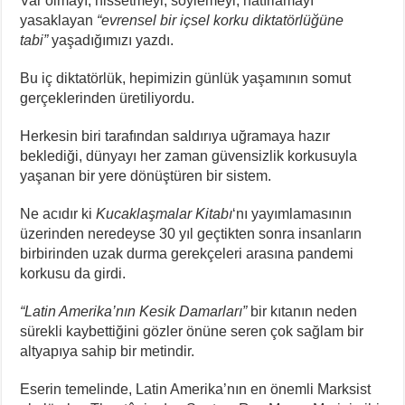
Var olmayı, hissetmeyi, söylemeyi, hatırlamayı
yasaklayan
“evrensel bir içsel korku diktatörlüğüne
tabi”
yaşadığımızı yazdı.
Bu iç diktatörlük, hepimizin günlük yaşamının somut
gerçeklerinden üretiliyordu.
Herkesin biri tarafından saldırıya uğramaya hazır
beklediği, dünyayı her zaman güvensizlik korkusuyla
yaşanan bir yere dönüştüren bir sistem.
Ne acıdır ki
Kucaklaşmalar Kitabı
‘nı yayımlamasının
üzerinden neredeyse 30 yıl geçtikten sonra insanların
birbirinden uzak durma gerekçeleri arasına pandemi
korkusu da girdi.
“Latin Amerika’nın Kesik Damarları”
bir kıtanın neden
sürekli kaybettiğini gözler önüne seren çok sağlam bir
altyapıya sahip bir metindir.
Eserin temelinde, Latin Amerika’nın en önemli Marksist