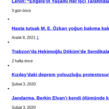
Lenin: “Engels’in Yaşamı Her İşçi Tarafından
3 gün önce
Hasta tutsak M. E. Özkan yoğun bakıma kald
Aralık 8, 2021
1
Trabzon’da Hekimoğlu Döküm’de Sendikalaşa
2 hafta önce
Kızılay’daki deprem yolsuzluğu protestosuna
Şubat 3, 2020
Jandarma, Berkin Elvan’ı kendi ölümünde k
Şubat 3, 2020