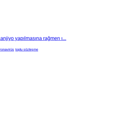
 anjiyo yapılmasına rağmen ı...
ronavirüs
toplu sözleşme