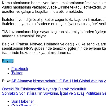
Kamu alımlarının hacmi, yani kamu makamlarının “mal ve hizmet t
yurtiçi hasılasının yaklaşık yüzde 14’üne tekabül etmektedir. B
ücretleri ve çalışma koşullarını da etkilemektedir.
İhalelerin verildiği özel şirketler çoğunlukla taşeron firmalar
ihalelerinin yarısının “sadece en düşük fiyat esasına göre” veri
TİS kazanımlarını hiçe sayan taşeron sistemi yüzünden “çalışma
müdahale etmesini” istiyor.
Belçika, Fransa, Norveç, Hollanda ve değişik ülke sendikaları
sendikasının NRW şubesinde temizlik işçilerinin de eyleme katı
işçilerinde huzursuzluk yaratmış durumda.
Paylaş
Facebook
Twitter
Etiket
AB
Almanya
hizmet sektörü
IG BAU
Uni Global Avrupa
v
Önceki
Bir Erişilemezlik Kaynağı Olarak Yoksulluk
Sonraki
Siyonist İsrail’in Soykırım, İşgal ve Savaş Politikası Ge
Son Haberler
Çok Okunanlar