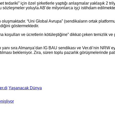
edariki” için özel şirketlerle yaptığı anlaşmalar yaklaşık 2 tril
u sözleşmeler yoluyla AB’de milyonlarca işçi istihdam edilmektedi
dan oluşmaktadır. “Uni Global Avrupa” (sendikaların ortak platfor
ldiğini göstermektedir.
 koşulları ve ücretlerin kötüleştiğine” dikkat çeken temizlik ve 
n yanı sıra Almanya’dan IG BAU sendikası ve Ver.di’nin NRW eya
lması bekleniyor. Zira, süren toplu pazarlık görüşmelerinde patr
er.di
Yaşanacak Dünya
nişliyor