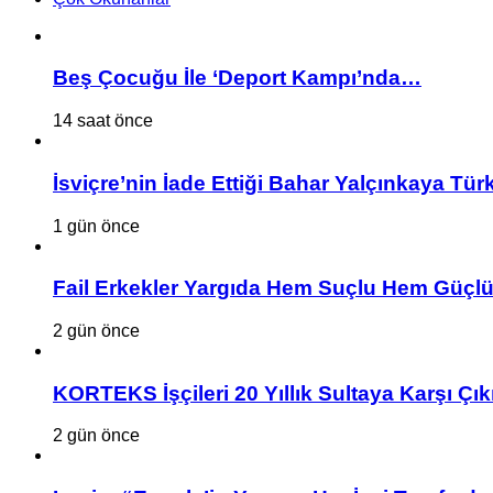
Beş Çocuğu İle ‘Deport Kampı’nda…
14 saat önce
İsviçre’nin İade Ettiği Bahar Yalçınkaya Tür
1 gün önce
Fail Erkekler Yargıda Hem Suçlu Hem Güçlü
2 gün önce
KORTEKS İşçileri 20 Yıllık Sultaya Karşı Çık
2 gün önce