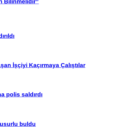
 Bilinmelidir”
ırıldı
n İşçiyi Kaçırmaya Çalıştılar
 polis saldırdı
usurlu buldu