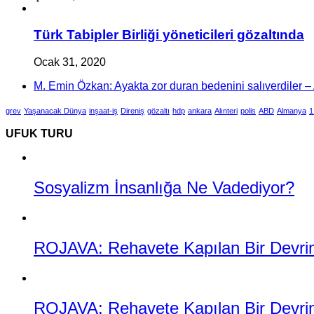
Türk Tabipler Birliği yöneticileri gözaltında
Ocak 31, 2020
M. Emin Özkan: Ayakta zor duran bedenini salıverdiler – A
grev
Yaşanacak Dünya
inşaat-iş
Direniş
gözaltı
hdp
ankara
Alınteri
polis
ABD
Almanya
1
UFUK TURU
Sosyalizm İnsanlığa Ne Vadediyor?
ROJAVA: Rehavete Kapılan Bir Devrimin
ROJAVA: Rehavete Kapılan Bir Devrimi