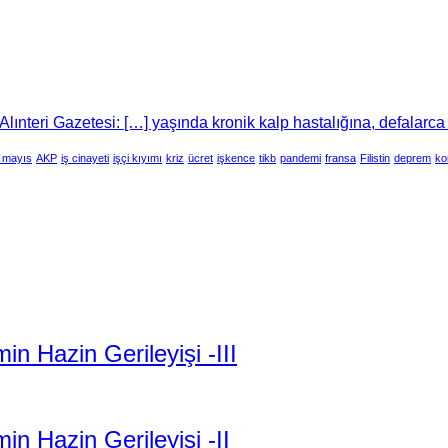
lınteri Gazetesi: […] yaşında kronik kalp hastalığına, defalarca
 mayıs
AKP
iş cinayeti
işçi kıyımı
kriz
ücret
işkence
tikb
pandemi
fransa
Filistin
deprem
ko
 Hazin Gerileyişi -III
n Hazin Gerileyişi -II