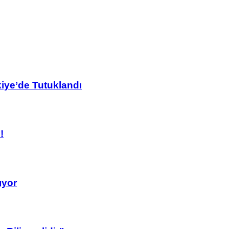
kiye’de Tutuklandı
!
ıyor