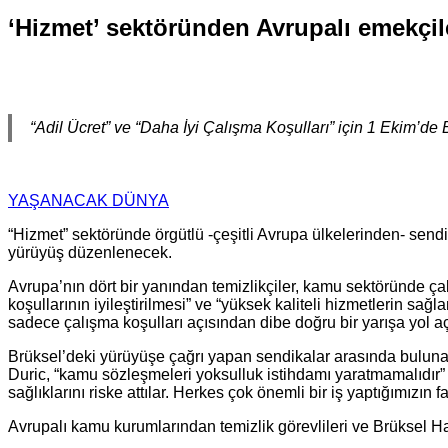
‘Hizmet’ sektöründen Avrupalı emekçil
“Adil Ücret” ve “Daha İyi Çalışma Koşulları” için 1 Ekim’d
YAŞANACAK DÜNYA
“Hizmet” sektöründe örgütlü -çeşitli Avrupa ülkelerinden- sendi
yürüyüş düzenlenecek.
Avrupa’nın dört bir yanından temizlikçiler, kamu sektöründe çalı
koşullarının iyileştirilmesi” ve “yüksek kaliteli hizmetlerin sa
sadece çalışma koşulları açısından dibe doğru bir yarışa yol açmı
Brüksel’deki yürüyüşe çağrı yapan sendikalar arasında buluna
Duric, “kamu sözleşmeleri yoksulluk istihdamı yaratmamalıdır”
sağlıklarını riske attılar. Herkes çok önemli bir iş yaptığımızın
Avrupalı kamu kurumlarından temizlik görevlileri ve Brüksel Ha