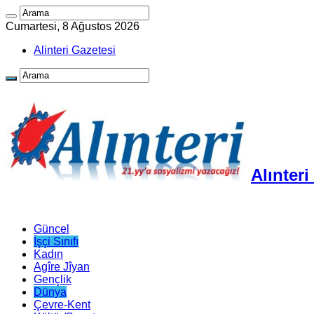
Cumartesi, 8 Ağustos 2026
Alinteri Gazetesi
Alınter
Güncel
İşçi Sınıfı
Kadın
Agîre Jîyan
Gençlik
Dünya
Çevre-Kent