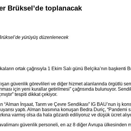
er Brüksel’de toplanacak
e Brüksel’de yürüyüş düzenlenecek
kaların ortak çağrısıyla 1 Ekim Salı günü Belçika’nın başkenti Br
şan güvenlik görevlileri ve diğer hizmet alanlarında örgütlü send
ğlanması için yeni kurallar getirilmesi” çağrısında bulunuyor. Se
ştır” tespiti dikkat çekiyor.
n “Alman İnşaat, Tarım ve Çevre Sendikası” IG BAU’nun iş kons
 uyarısı yaptı. Alman basınına konuşan Bedra Duriç, “Pandemi s
 farkına varmış olsa da hala gözardı ediliyoruz ve düşük ücret alıy
valimanı güvenlik personeli, en az 8 diğer Avrupa ülkesinden mes