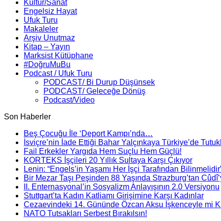
Kültür/Sanat
Engelsiz Hayat
Ufuk Turu
Makaleler
Arşiv Unutmaz
Kitap – Yayın
Marksist Kütüphane
#DoğruMuBu
Podcast / Ufuk Turu
PODCAST/ Bi Durup Düşünsek
PODCAST/ Geleceğe Dönüş
Podcast/Video
Son Haberler
Beş Çocuğu İle ‘Deport Kampı’nda…
İsviçre’nin İade Ettiği Bahar Yalçınkaya Türkiye’de Tutuk
Fail Erkekler Yargıda Hem Suçlu Hem Güçlü!
KORTEKS İşçileri 20 Yıllık Sultaya Karşı Çıkıyor
Lenin: “Engels’in Yaşamı Her İşçi Tarafından Bilinmelidir
Bir Mezar Taşı Peşinden 88 Yaşında Strazburg’tan Cûdî
II. Enternasyonal’in Sosyalizm Anlayışının 2.0 Versiyonu
Stuttgart’ta Kadın Katliamı Girişimine Karşı Kadınlar
Cezaevindeki 14. Gününde Özcan Aksu İşkenceyle mi Ka
NATO Tutsakları Serbest Bırakılsın!