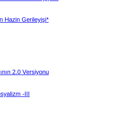
 Hazin Gerileyişi*
şının 2.0 Versiyonu
yalizm -III