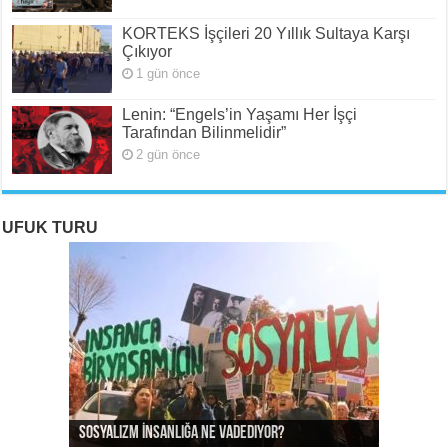
KORTEKS İşçileri 20 Yıllık Sultaya Karşı
Çıkıyor
1 gün önce
Lenin: “Engels’in Yaşamı Her İşçi
Tarafından Bilinmelidir”
2 gün önce
UFUK TURU
ROJAVA: Rehavete Kapılan Bir Devrimin Hazin
ROJAVA: Rehavete Kapılan Bir Devrimin Hazin
Rojava: Rehavete Kapılan Bir Devrimin Hazin
Sosyalizm İnsanlığa Ne Vadediyor?
Gerileyişi -III
Gerileyişi -II
Gerileyişi*
Rojava Devrimi İçin Yangın Alarmı