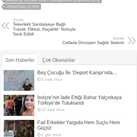
SAĞLIK VE SOSYAL HZMET ÇALIŞANLARI SENDIKASI (SES)
YENIDOĞAN ÇETESI
Önceki
Tekerlekli Sandalyeye Bağlı
Tutsak ‘Dikkat, Kaçabilir’ Notuyla
Sevk Edildi
Sonraki
Cellada Dönüşen Sağlık Sistemi
Son Haberler
Çok Okunanlar
Beş Çocuğu İle ‘Deport Kampı’nda…
5 saat önce
İsviçre’nin İade Ettiği Bahar Yalçınkaya
Türkiye’de Tutuklandı
22 saat önce
Fail Erkekler Yargıda Hem Suçlu Hem
Güçlü!
1 gün önce