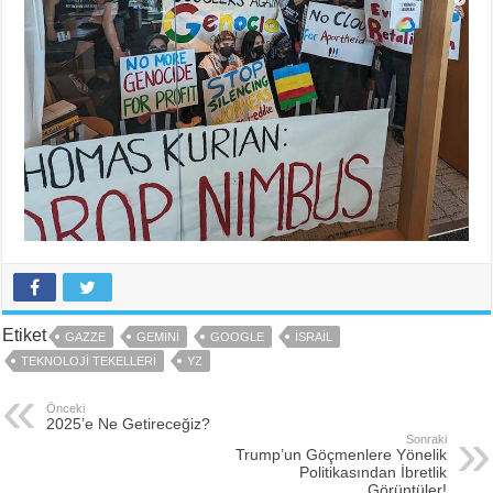
Etiket
GAZZE
GEMINI
GOOGLE
ISRAIL
TEKNOLOJI TEKELLERI
YZ
Önceki
2025’e Ne Getireceğiz?
Sonraki
Trump’un Göçmenlere Yönelik
Politikasından İbretlik
Görüntüler!