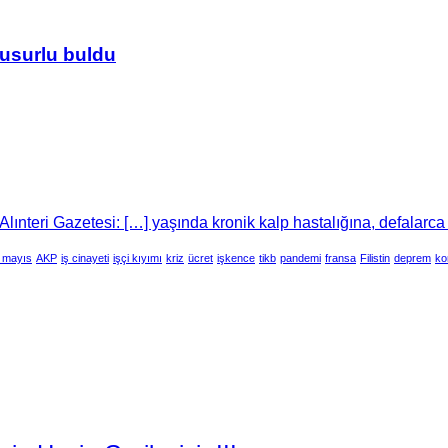
usurlu buldu
lınteri Gazetesi: […] yaşında kronik kalp hastalığına, defalarca
 mayıs
AKP
iş cinayeti
işçi kıyımı
kriz
ücret
işkence
tikb
pandemi
fransa
Filistin
deprem
ko