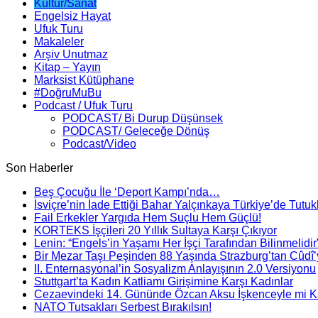
Kültür/Sanat
Engelsiz Hayat
Ufuk Turu
Makaleler
Arşiv Unutmaz
Kitap – Yayın
Marksist Kütüphane
#DoğruMuBu
Podcast / Ufuk Turu
PODCAST/ Bi Durup Düşünsek
PODCAST/ Geleceğe Dönüş
Podcast/Video
Son Haberler
Beş Çocuğu İle ‘Deport Kampı’nda…
İsviçre’nin İade Ettiği Bahar Yalçınkaya Türkiye’de Tutuk
Fail Erkekler Yargıda Hem Suçlu Hem Güçlü!
KORTEKS İşçileri 20 Yıllık Sultaya Karşı Çıkıyor
Lenin: “Engels’in Yaşamı Her İşçi Tarafından Bilinmelidir
Bir Mezar Taşı Peşinden 88 Yaşında Strazburg’tan Cûdî
II. Enternasyonal’in Sosyalizm Anlayışının 2.0 Versiyonu
Stuttgart’ta Kadın Katliamı Girişimine Karşı Kadınlar
Cezaevindeki 14. Gününde Özcan Aksu İşkenceyle mi Ka
NATO Tutsakları Serbest Bırakılsın!