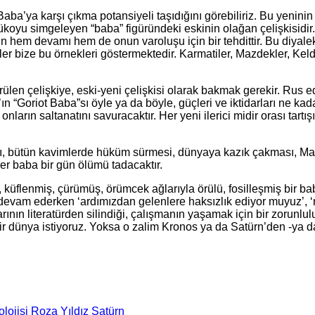
a’ya karşı çıkma potansiyeli taşıdığını görebiliriz. Bu yeninin 
atükoyu simgeleyen “baba” figüründeki eskinin olağan çelişkisidi
n hem devamı hem de onun varoluşu için bir tehdittir. Bu diyalek
r bize bu örnekleri göstermektedir. Karmatiler, Mazdekler, Keld
len çelişkiye, eski-yeni çelişkisi olarak bakmak gerekir. Rus e
 “Goriot Baba”sı öyle ya da böyle, güçleri ve iktidarları ne ka
nların saltanatını savuracaktır. Her yeni ilerici midir orası tartı
 bütün kavimlerde hüküm sürmesi, dünyaya kazık çakması, Mars
er baba bir gün ölümü tadacaktır.
üflenmiş, çürümüş, örümcek ağlarıyla örülü, fosilleşmiş bir bab
 devam ederken ‘ardımızdan gelenlere haksızlık ediyor muyuz’, ‘n
ın literatürden silindiği, çalışmanın yaşamak için bir zorunlulu
r dünya istiyoruz. Yoksa o zalim Kronos ya da Satürn’den -ya da
lojisi
Roza Yıldız
Satürn