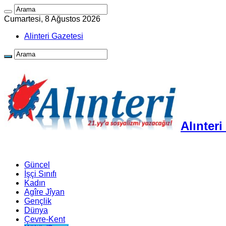
Cumartesi, 8 Ağustos 2026
Alinteri Gazetesi
Alınter
Güncel
İşçi Sınıfı
Kadın
Agîre Jîyan
Gençlik
Dünya
Çevre-Kent