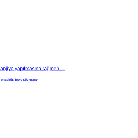
 anjiyo yapılmasına rağmen ı...
ronavirüs
toplu sözleşme