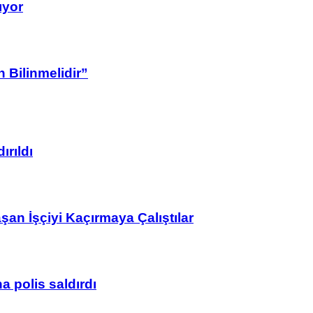
ıyor
 Bilinmelidir”
ırıldı
n İşçiyi Kaçırmaya Çalıştılar
 polis saldırdı