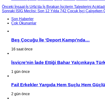
Önceki
İnşaat-İş Urfa’da İş Bırakan İşçilerin Taleplerini Açıklad
Sonraki
İSİG Meclisi: Son 12 Yılda 742 Çocuk İşçi Çalışırken 
Son Haberler
Çok Okunanlar
Beş Çocuğu İle ‘Deport Kampı’nda…
16 saat önce
İsviçre’nin İade Ettiği Bahar Yalçınkaya Tür
1 gün önce
Fail Erkekler Yargıda Hem Suçlu Hem Güçlü
2 gün önce