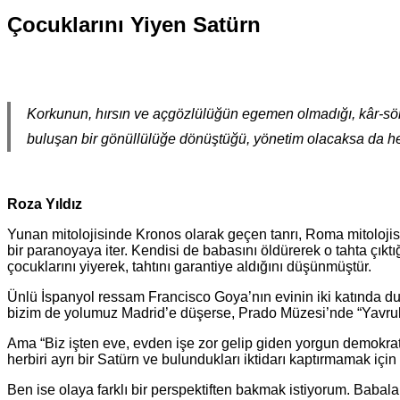
Çocuklarını Yiyen Satürn
Korkunun, hırsın ve açgözlülüğün egemen olmadığı, kâr-sömür
buluşan bir gönüllülüğe dönüştüğü, yönetim olacaksa da her
Roza Yıldız
Yunan mitolojisinde Kronos olarak geçen tanrı, Roma mitolojisi
bir paranoyaya iter. Kendisi de babasını öldürerek o tahta çıktı
çocuklarını yiyerek, tahtını garantiye aldığını düşünmüştür.
Ünlü İspanyol ressam Francisco Goya’nın evinin iki katında duv
bizim de yolumuz Madrid’e düşerse, Prado Müzesi’nde “Yavrul
Ama “Biz işten eve, evden işe zor gelip giden yorgun demokratl
herbiri ayrı bir Satürn ve bulundukları iktidarı kaptırmamak için
Ben ise olaya farklı bir perspektiften bakmak istiyorum. Babala