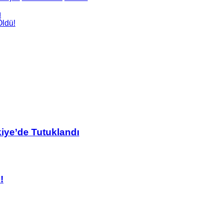
ı
Öldü!
kiye’de Tutuklandı
!