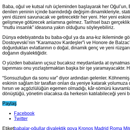
Baba, oğul ve kutsal ruh üçleminden başlayarak her Oğul’un, Bab
denilen yeninin içinde barındırdığı değişim dinamikleriyle, st
yeni düzeni savunacak ve getirecektir her yeni. Her yeni eskini
gelişmeye götürecek anlamına gelmez. Tarihsel bazı gerçeklikle
“mutlu insanlık” ideasına yakın olduğunu söyleyebiliriz.
Dünya edebiyatında bu baba-oğul ya da ana-kız ikileminde görü
Dostoyevski’nin “Karamazov Kardeşler”i ve Honore de Balzac’ın
doğurdukları evlatlarının o doğal, dinamik genç ve yeni rüzgarı o
doğanın diyalektiğidir.
O yüzden babaların uçsuz bucaksız meydanlarda at oynatması,
tapınması onu yozlaştırmaktan başka bir işe yaramayacaktır. H
“Sonsuzluğun da sonu var” diyor ardından gelenler. Köhnemiş, k
eskinin sağlam bir tarafları onları da yeniye katarak yolumuza
hırsın ve açgözlülüğün egemen olmadığı, kâr-sömürü kavramların
dönüştüğü, yönetim olacaksa da herkesin katılabileceği yeni bi
Paylaş
Facebook
Twitter
Etiket
babalar-oğullar
diyalektik
goya
Kronos
Madrid
Roma Mito