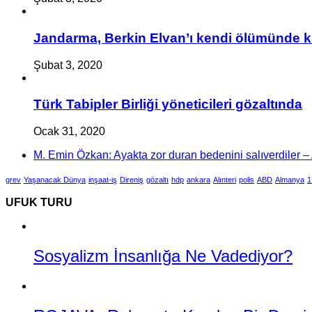
Jandarma, Berkin Elvan’ı kendi ölümünde k
Şubat 3, 2020
Türk Tabipler Birliği yöneticileri gözaltında
Ocak 31, 2020
M. Emin Özkan: Ayakta zor duran bedenini salıverdiler – A
grev
Yaşanacak Dünya
inşaat-iş
Direniş
gözaltı
hdp
ankara
Alınteri
polis
ABD
Almanya
1
UFUK TURU
Sosyalizm İnsanlığa Ne Vadediyor?