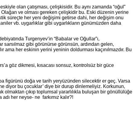
eskiyle olan çatışması, çelişkisidir. Bu aynı zamanda “oğul”
r. Olağan ve olması gereken çelişkidir bu. Eski düzenin yerine
tik süreçte her yeni değişimi getirse dahi, her değişim onu
aniler vb. uygarlıklar gibi uygarlıkların günümüzden daha
debiyatında Turgenyev’in “Babalar ve Oğullar”ı,
dar sarsılmaz gibi görünürse görünsün, ardından gelen,
şılır ama her eskinin yerini yeninin doldurması kaçınılmazdır. Bu
’a göz dikmesi, kısacası sonsuz, kontrolsüz bir güce
a figürünü doğa ve tarih yeryüzünden silecektir er geç. Varsa
e diyor bu çocuklar’ diye bir durup dinlemeliyiz. Korkunun,
k olmaktan çıkıp toplumsal yararlılıkla buluşan bir gönüllülüğe
 adı her neyse- ne farkımız kalır?!