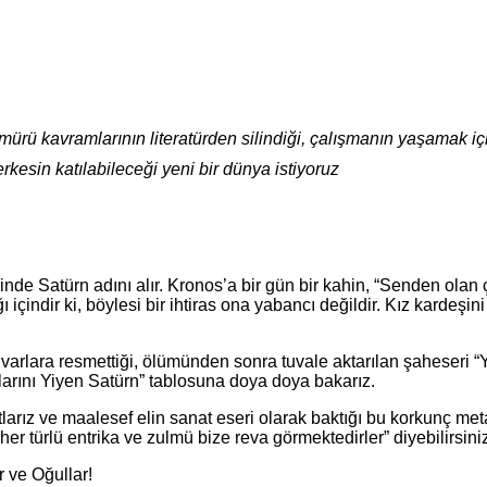
ü kavramlarının literatürden silindiği, çalışmanın yaşamak için
kesin katılabileceği yeni bir dünya istiyoruz
nde Satürn adını alır. Kronos’a bir gün bir kahin, “Senden olan 
ğı içindir ki, böylesi bir ihtiras ona yabancı değildir. Kız kard
arlara resmettiği, ölümünden sonra tuvale aktarılan şaheseri “Y
arını Yiyen Satürn” tablosuna doya doya bakarız.
arız ve maalesef elin sanat eseri olarak baktığı bu korkunç meta
 her türlü entrika ve zulmü bize reva görmektedirler” diyebilirsini
r ve Oğullar!