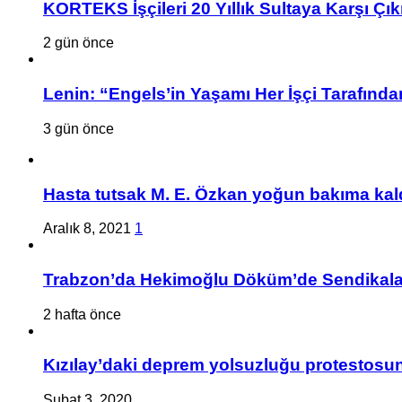
KORTEKS İşçileri 20 Yıllık Sultaya Karşı Çık
2 gün önce
Lenin: “Engels’in Yaşamı Her İşçi Tarafından
3 gün önce
Hasta tutsak M. E. Özkan yoğun bakıma kald
Aralık 8, 2021
1
Trabzon’da Hekimoğlu Döküm’de Sendikalaşa
2 hafta önce
Kızılay’daki deprem yolsuzluğu protestosuna
Şubat 3, 2020