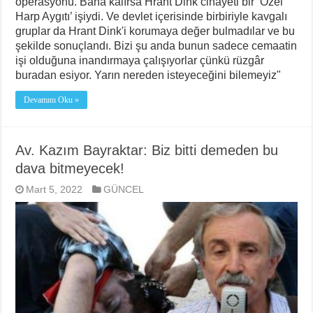
operasyonu. Bana kalırsa Hrant Dink cinayeti bir ‘Özel
Harp Aygıtı’ işiydi. Ve devlet içerisinde birbiriyle kavgalı
gruplar da Hrant Dink'i korumaya değer bulmadılar ve bu
şekilde sonuçlandı. Bizi şu anda bunun sadece cemaatin
işi olduğuna inandırmaya çalışıyorlar çünkü rüzgâr
buradan esiyor. Yarın nereden isteyeceğini bilemeyiz"
Devamını Oku »
Av. Kazım Bayraktar: Biz bitti demeden bu
dava bitmeyecek!
Mart 5, 2022
GÜNCEL