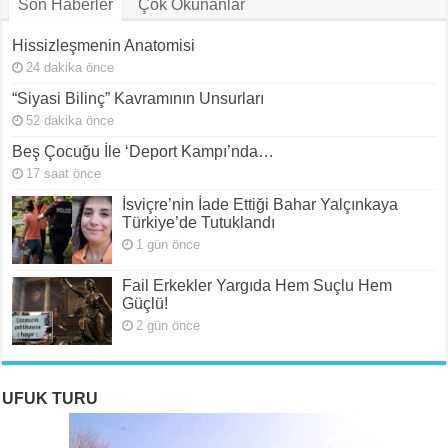
Son Haberler
Çok Okunanlar
Hissizleşmenin Anatomisi
24 dakika önce
“Siyasi Bilinç” Kavramının Unsurları
52 dakika önce
Beş Çocuğu İle ‘Deport Kampı’nda…
17 saat önce
İsviçre’nin İade Ettiği Bahar Yalçınkaya
Türkiye’de Tutuklandı
1 gün önce
Fail Erkekler Yargıda Hem Suçlu Hem
Güçlü!
2 gün önce
UFUK TURU