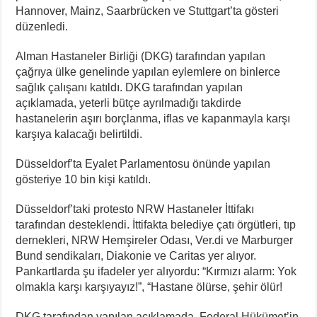
Hannover, Mainz, Saarbrücken ve Stuttgart’ta gösteri
düzenledi.
Alman Hastaneler Birliği (DKG) tarafından yapılan
çağrıya ülke genelinde yapılan eylemlere on binlerce
sağlık çalışanı katıldı. DKG tarafından yapılan
açıklamada, yeterli bütçe ayrılmadığı takdirde
hastanelerin aşırı borçlanma, iflas ve kapanmayla karşı
karşıya kalacağı belirtildi.
Düsseldorf’ta Eyalet Parlamentosu önünde yapılan
gösteriye 10 bin kişi katıldı.
Düsseldorf’taki protesto NRW Hastaneler İttifakı
tarafından desteklendi. İttifakta belediye çatı örgütleri, tıp
dernekleri, NRW Hemşireler Odası, Ver.di ve Marburger
Bund sendikaları, Diakonie ve Caritas yer alıyor.
Pankartlarda şu ifadeler yer alıyordu: “Kırmızı alarm: Yok
olmakla karşı karşıyayız!”, “Hastane ölürse, şehir ölür!
DKG tarafından yapılan açıklamada, Federal Hükümet’in