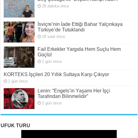
28 dakika önce
İsviçre’nin İade Ettiği Bahar Yalçınkaya
Türkiye’de Tutuklandı
18 saat önce
Fail Erkekler Yargıda Hem Suçlu Hem
Güçlü!
1 gün önce
KORTEKS İşçileri 20 Yıllık Sultaya Karşı Çıkıyor
1 gün önce
Lenin: “Engels’in Yaşamı Her İşçi
Tarafından Bilinmelidir”
2 gün önce
UFUK TURU