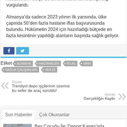
vurgulandı.
Almanya’da sadece 2023 yılının ilk yarısında, ülke
çapında 50’den fazla hastane iflas başvurusunda
bulundu. Hükümetin 2024 için hazırladığı bütçede en
fazla kesintinin yapıldığı alanların başında sağlık geliyor.
Etiket
ALMANYA
HASTANELER
IFLAS
NRW
SAĞLIK ÇALIŞANLARI
VER.DI
Önceki
Trendyol depo işçilerinin üzerine
bu sefer de araç sürüldü!
Sonraki
Gerçekliğin Kaybı
Son Haberler
Çok Okunanlar
Beş Çocuğu İle ‘Deport Kampı’nda…