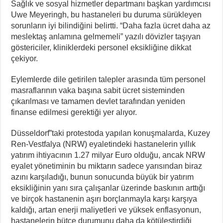
Sağlık ve sosyal hizmetler departmanı başkan yardımcısı
Uwe Meyeringh, bu hastaneleri bu duruma sürükleyen
sorunların iyi bilindiğini belirtti. “Daha fazla ücret daha az
meslektaş anlamına gelmemeli” yazılı dövizler taşıyan
göstericiler, kliniklerdeki personel eksikliğine dikkat
çekiyor.
Eylemlerde dile getirilen talepler arasında tüm personel
masraflarının vaka başına sabit ücret sisteminden
çıkarılması ve tamamen devlet tarafından yeniden
finanse edilmesi gerektiği yer alıyor.
Düsseldorf”taki protestoda yapılan konuşmalarda, Kuzey
Ren-Vestfalya (NRW) eyaletindeki hastanelerin yıllık
yatırım ihtiyacının 1.27 milyar Euro olduğu, ancak NRW
eyalet yönetiminin bu miktarın sadece yarısından biraz
azını karşıladığı, bunun sonucunda büyük bir yatırım
eksikliğinin yanı sıra çalışanlar üzerinde baskının arttığı
ve birçok hastanenin aşırı borçlanmayla karşı karşıya
kaldığı, artan enerji maliyetleri ve yüksek enflasyonun,
hastanelerin bütçe durumunu daha da kötüleştirdiği