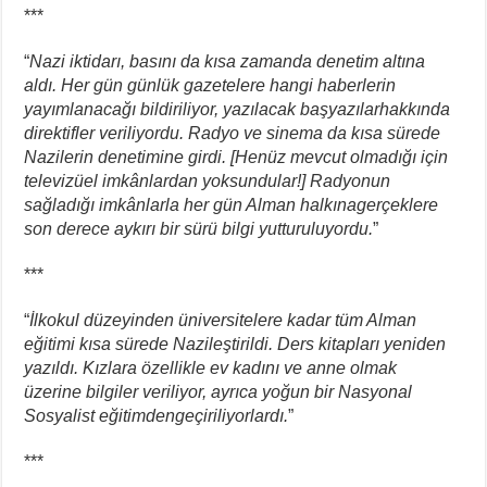
***
“
Nazi iktidarı, basını da kısa
zamanda denetim altına
aldı.
Her gün günlük gazetelere
hangi haberlerin
yayımlanacağı
bildiriliyor, yazılacak başyazılar
hakkında
direktifler veriliyordu.
Radyo ve sinema da kısa
sürede
Nazilerin denetimine
girdi. [Henüz mevcut olmadığı
için
televizüel imkânlardan yoksundular!]
Radyonun
sağladığı
imkânlarla her gün Alman halkına
gerçeklere
son derece aykırı
bir sürü bilgi yutturuluyordu.
”
***
“
İlkokul düzeyinden üniversitelere
kadar tüm Alman
eğitimi kısa
sürede Nazileştirildi. Ders kitapları
yeniden
yazıldı. Kızlara özellikle
ev kadını ve anne olmak
üzerine
bilgiler veriliyor, ayrıca yoğun
bir Nasyonal
Sosyalist eğitimden
geçiriliyorlardı.
”
***