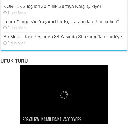
KORTEKS İşçileri 20 Yıllık Sultaya Karşı Çıkıyor
1 gün önce
Lenin: “Engels’in Yaşamı Her İşçi Tarafından Bilinmelidir”
2 gün önce
Bir Mezar Taşı Peşinden 88 Yaşında Strazburg’tan Cûdî’ye
3 gün önce
UFUK TURU
ROJAVA: Rehavete Kapılan Bir Devrimin Hazin
ROJAVA: Rehavete Kapılan Bir Devrimin Hazin
Rojava: Rehavete Kapılan Bir Devrimin Hazin
Sosyalizm İnsanlığa Ne Vadediyor?
Gerileyişi -III
Gerileyişi -II
Gerileyişi*
Rojava Devrimi İçin Yangın Alarmı