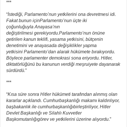
***
“
İstediği, Parlamento’nun
yetkilerini ona devretmesi
idi.
Fakat bunun için
Parlamento’nun üçte iki
çoğunluğuyla
Anayasa’nın
değiştirilmesi
gerekiyordu.
Parlamento’nun önüne
getirilen
kanun teklifi, yasama yetkisini,
bütçenin
denetimini ve anayasada
değişiklikler yapma
yetkisini
Parlamento’dan alarak hükümete
bırakıyordu.
Böylece
parlamenter demokrasi sona
eriyordu. Hitler,
diktatörlüğünü
bu kanunun verdiği meşruiyete
dayanarak
sürdürdü.
”
***
“
Kısa süre sonra Hitler hükümeti
tarafından alınmış olan
kararlar
açıklandı. Cumhurbaşkanlığı
makamı kaldırılıyor,
başbakanlık
ile cumhurbaşkanlığı
birleştiriliyor, Hitler
Devlet Başkanlığı
ve Silahlı Kuvvetler
Başkomutanlığı
görev ve yetkilerini
üzerine alıyordu
.”