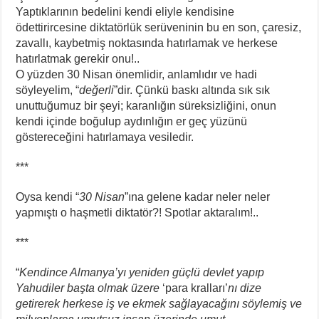
Yaptıklarının bedelini kendi eliyle kendisine
ödettirircesine diktatörlük serüveninin bu en son, çaresiz,
zavallı, kaybetmiş noktasında hatırlamak ve herkese
hatırlatmak gerekir onu!..
O yüzden 30 Nisan önemlidir, anlamlıdır ve hadi
söyleyelim, “
değerli
”dir. Çünkü baskı altında sık sık
unuttuğumuz bir şeyi; karanlığın süreksizliğini, onun
kendi içinde boğulup aydınlığın er geç yüzünü
göstereceğini hatırlamaya vesiledir.
***
Oysa kendi “
30 Nisan
”ına gelene kadar neler neler
yapmıştı o haşmetli diktatör?! Spotlar aktaralım!..
***
“
Kendince Almanya’yı yeniden
güçlü devlet yapıp
Yahudiler
başta olmak üzere
‘para kralları’
nı dize
getirerek herkese
iş ve ekmek sağlayacağını
söylemiş ve