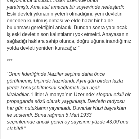
milyonlarca umutsuz
insan üzerinde umut
yaratmıştı.
Ama asıl amacını bir söylevinde
netleştirdi
:
Eski devleti yıkmanın yeterli olmadığını, yeni devletin
önceden kurulmuş olması ve elde hazır bir halde
bulunması gerektiğini anladık. Bundan sonra yapılacak
iş eski devletin son kalıntılarını yok etmekti. Anayasanın
sağladığı haklara sahip olunca, doğruluğuna inandığımız
yolda devleti yeniden kuracağız!
”
***
“
Onun liderliğinde Naziler seçime
daha önce
görülmemiş
biçimde hazırlandı. Aynı gün
birden fazla
yerde konuşabilmesini
sağlamak için uçak
kiraladılar
.
‘
Hitler Almanya’nın Üzerinde
’ sloganı etkili bir
propaganda
sözü olarak yaygınlaştı.
Devletin radyosu
her gün
nutuklarını yayımladı. Duvarlar
Nazi bayrakları
ile süslendi. Buna
rağmen 5 Mart 1933
seçimlerinde
ancak genel oy sayısının
yüzde 43.09’unu
alabildi.
”