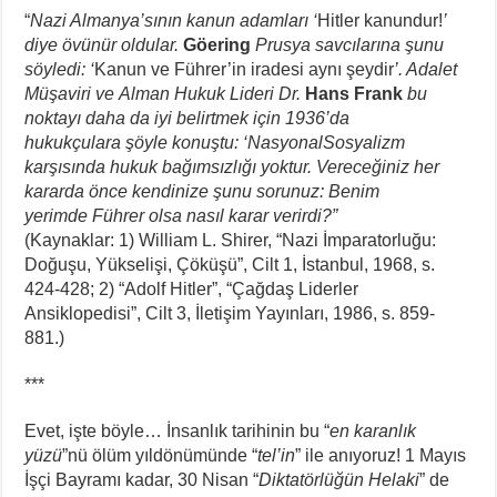
“
Nazi Almanya’sının kanun
adamları ‘
Hitler kanundur!
’
diye
övünür oldular.
Göering
Prusya savcılarına şunu
söyledi:
‘
Kanun ve Führer’in iradesi aynı şeydir
’. Adalet
Müşaviri ve
Alman Hukuk Lideri Dr.
Hans
Frank
bu
noktayı daha da iyi
belirtmek için 1936’da
hukukçulara
şöyle konuştu: ‘Nasyonal
Sosyalizm
karşısında hukuk
bağımsızlığı yoktur. Vereceğiniz
her
kararda önce kendinize
şunu sorunuz: Benim
yerimde
Führer olsa nasıl karar
verirdi?”
(Kaynaklar: 1) William L. Shirer, “Nazi İmparatorluğu:
Doğuşu, Yükselişi, Çöküşü”, Cilt 1, İstanbul, 1968, s.
424-428; 2) “Adolf Hitler”, “Çağdaş Liderler
Ansiklopedisi”, Cilt 3, İletişim Yayınları, 1986, s. 859-
881.)
***
Evet, işte böyle… İnsanlık tarihinin bu “
en karanlık
yüzü
”nü ölüm yıldönümünde “
tel’in
” ile anıyoruz! 1 Mayıs
İşçi Bayramı kadar, 30 Nisan “
Diktatörlüğün
Helaki
” de