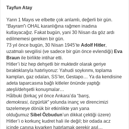
Tayfun Atay
Yarın 1 Mayıs ve elbette çok anlamlı, değerli bir gün.
“
Bayram
”ı OHAL karanlığına rağmen inadına
kutlayacağız. Fakat bugün, yani 30 Nisan da göz ardı
edilmemesi gereken bir gün.
73 yıl önce bugün, 30 Nisan 1945’te
Adolf Hitler
,
uzatmalı sevgilisi (ve sadece bir gün önce evlendiği)
Eva
Braun
ile birlikte intihar etti.
Hitler’i biz hep dehşetli bir muktedir olarak geriye
bıraktıklarıyla hatırlıyoruz: Yahudi soykırımı, toplama
kampları, gaz odaları, SS’ler, Gestapo… Ya da kendisine
adeta taparcasına bağlı kitleler önünde yaptığı
ateşli/dehşetli konuşmalar…
Hâlbuki (birkaç yıl önce Ankara’da “
barış,
demokrasi,
özgürlük
” yolunda inanç ve direncimizi
tazelemeye dönük bir etkinlikte yan yana
olduğumuz
Sibel Özbudun
’un dikkat çektiği üzere)
Hitler’i o korkunç kudret hali ile değil; bir odada acz
içinde canına kıyarken hatırlamak gerekir asıl…