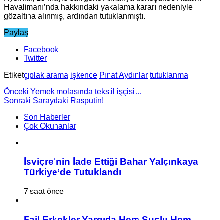
Havalimanı’nda hakkındaki yakalama kararı nedeniyle
gözaltına alınmış, ardından tutuklanmıştı.
Paylaş
Facebook
Twitter
Etiket
çıplak arama
işkence
Pınat Aydınlar
tutuklanma
Önceki
Yemek molasında tekstil işçisi…
Sonraki
Saraydaki Rasputin!
Son Haberler
Çok Okunanlar
İsviçre’nin İade Ettiği Bahar Yalçınkaya
Türkiye’de Tutuklandı
7 saat önce
Fail Erkekler Yargıda Hem Suçlu Hem