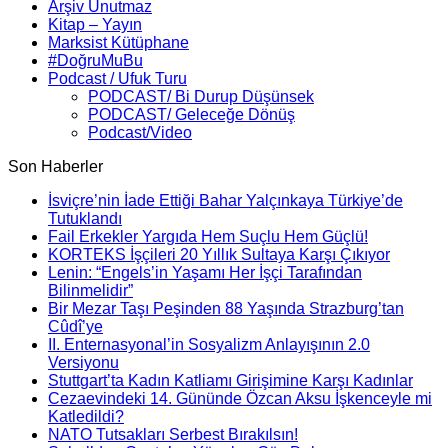
Arşiv Unutmaz
Kitap – Yayın
Marksist Kütüphane
#DoğruMuBu
Podcast / Ufuk Turu
PODCAST/ Bi Durup Düşünsek
PODCAST/ Geleceğe Dönüş
Podcast/Video
Son Haberler
İsviçre’nin İade Ettiği Bahar Yalçınkaya Türkiye’de
Tutuklandı
Fail Erkekler Yargıda Hem Suçlu Hem Güçlü!
KORTEKS İşçileri 20 Yıllık Sultaya Karşı Çıkıyor
Lenin: “Engels’in Yaşamı Her İşçi Tarafından
Bilinmelidir”
Bir Mezar Taşı Peşinden 88 Yaşında Strazburg’tan
Cûdî’ye
II. Enternasyonal’in Sosyalizm Anlayışının 2.0
Versiyonu
Stuttgart’ta Kadın Katliamı Girişimine Karşı Kadınlar
Cezaevindeki 14. Gününde Özcan Aksu İşkenceyle mi
Katledildi?
NATO Tutsakları Serbest Bırakılsın!