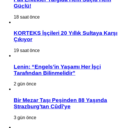
Güçlü!
18 saat önce
KORTEKS İşçileri 20 Yıllık Sultaya Karşı
Çıkıyor
19 saat önce
Lenin: “Engels’in Yaşamı Her İşçi
Tarafından Bilinmelidir”
2 gün önce
Bir Mezar Taşı Peşinden 88 Yaşında
Strazburg’tan Cûdî’ye
3 gün önce