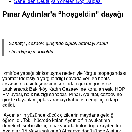
Sahel’den Ceuta’ya Yönelen Göç Dalgası
Pınar Aydınlar’a “hoşgeldin” dayağı
Sanatçı , cezaevi girişinde çıplak aramayı kabul
etmediği için dövüldü
İzmir’de yaptığı bir konuşma nedeniyle “örgüt propagandası
yapma” iddiasıyla yargılandığı davada verilen hapis
cezasının kesinleşmesinin ardından geçen günlerde
tutuklanarak Bakırköy Kadın Cezaevi’ne konulan eski HDP
PM üyesi, halk müziği sanatçısı Pınar Aydınlar, cezaevine
girişte dayatılan çıplak aramayı kabul etmediği için darp
edildi.
,Aydınlar’ın yüzünde küçük çiziklerin meydana geldiği
öğrenildi. Tekli hücrede kalan Aydınlar’ın avukatının
denetimli serbestlik için başvuruda bulunduğu kaydedildi.
Aydınlar, 15 Mayıs salı günü Almanya dönüşünde Atatürk