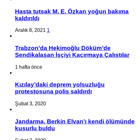
Hasta tutsak M. E. Özkan yoğun bakıma
kaldırıldı
Aralık 8, 2021
1
Trabzon’da Hekimoğlu Döküm’de
Sendikalaşan İşçiyi Kaçırmaya Çalıştılar
1 hafta önce
Kızılay’daki deprem yolsuzluğu
protestosuna polis saldırdı
Şubat 3, 2020
Jandarma, Berkin Elvan’ı kendi ölümünde
kusurlu buldu