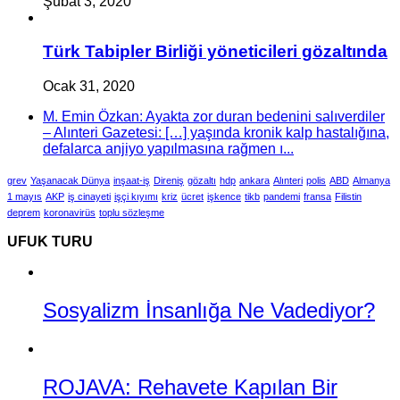
Şubat 3, 2020
Türk Tabipler Birliği yöneticileri gözaltında
Ocak 31, 2020
M. Emin Özkan: Ayakta zor duran bedenini salıverdiler
– Alınteri Gazetesi: […] yaşında kronik kalp hastalığına,
defalarca anjiyo yapılmasına rağmen ı...
grev
Yaşanacak Dünya
inşaat-iş
Direniş
gözaltı
hdp
ankara
Alınteri
polis
ABD
Almanya
1 mayıs
AKP
iş cinayeti
işçi kıyımı
kriz
ücret
işkence
tikb
pandemi
fransa
Filistin
deprem
koronavirüs
toplu sözleşme
UFUK TURU
Sosyalizm İnsanlığa Ne Vadediyor?
ROJAVA: Rehavete Kapılan Bir