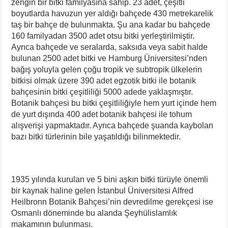
zengin bir bitki familyasına sahip. 23 adet, çeşitli
boyutlarda havuzun yer aldığı bahçede 430 metrekarelik
taş bir bahçe de bulunmakta. Şu ana kadar bu bahçede
160 familyadan 3500 adet otsu bitki yerleştirilmiştir.
Ayrıca bahçede ve seralarda, saksıda veya sabit halde
bulunan 2500 adet bitki ve Hamburg Üniversitesi’nden
bağış yoluyla gelen çoğu tropik ve subtropik ülkelerin
bitkisi olmak üzere 390 adet egzotik bitki ile botanik
bahçesinin bitki çeşitliliği 5000 adede yaklaşmıştır.
Botanik bahçesi bu bitki çeşitliliğiyle hem yurt içinde hem
de yurt dışında 400 adet botanik bahçesi ile tohum
alışverişi yapmaktadır. Ayrıca bahçede şuanda kaybolan
bazı bitki türlerinin bile yaşatıldığı bilinmektedir.
1935 yılında kurulan ve 5 bini aşkın bitki türüyle önemli
bir kaynak haline gelen İstanbul Üniversitesi Alfred
Heilbronn Botanik Bahçesi’nin devredilme gerekçesi ise
Osmanlı döneminde bu alanda Şeyhülislamlık
makamının bulunması.